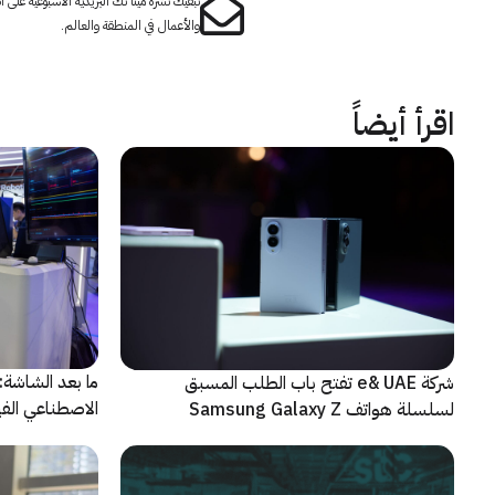
تبقيك نشرة مينا تك البريدية الأسبوعية على
والأعمال في المنطقة والعالم.
اقرأ أيضاً
شركة e& UAE تفتح باب الطلب المسبق
الاصطناعي الفيز
لسلسلة هواتف Samsung Galaxy Z
الجديدة القابلة للطي