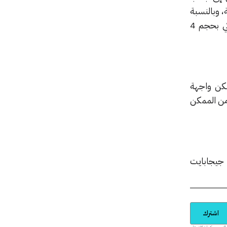
، وبالنسبة
للمكونات الداخلية سيمتلك الهاتف معالجاً من نوع MediaTek Helio P10 بذاكرة وصول عشوائي بحجم 4
لكن واجهة
نظام اندرويد 5,1 لولي بوب ولذا من الممكن
من المفترض أن يكلف إصدار 32 جيجابايت من هذا الهاتف مبلغ 269$ بينما سيكلف إصدار 64 جيجابايت
اشترك
يدية والمحتوى الترويجي، كما توافق على