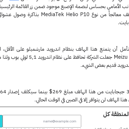
لجانب الأمامي بحساس لبصمة الإصبع موجود ضمن زر القائمة الرئيسية
نأمل أن يتمتع هذا الهاتف بنظام اندرويد مارشميلو على الأقل، 
المستخدم Flyme الخاصة بشركة Meizu جعلت الشركة تحافظ على 
ندرويد قديم بعض الشيء.
المنطقة كل
عبر تسجيلك، أنت تؤكد أن عمرك يزيد عن 18 عاماً وتوافق على تلقي النشرات البر