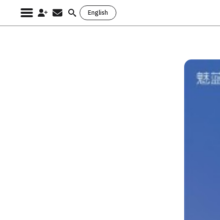
English
Search
for: