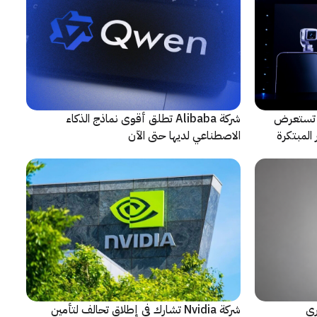
لتعاون مع ARRI، شركة HONOR تستعرض
شركة Alibaba تطلق أقوى نماذج الذكاء
المبتكرة
الاصطناعي لديها حتى الآن
ري
شركة Nvidia تشارك في إطلاق تحالف لتأمين