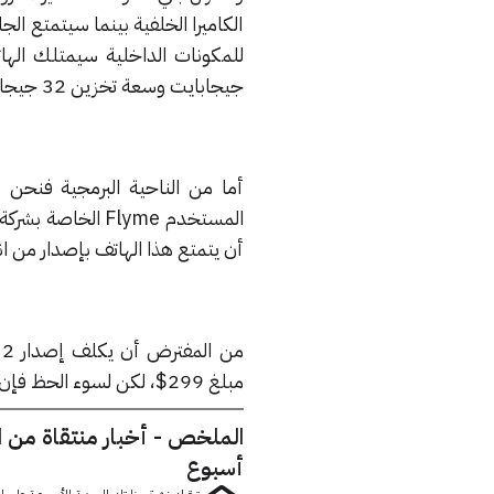
الكاميرا الخلفية بينما سيتمتع ا
جيجابايت وسعة تخزين 32 جيجابايت.
أما من الناحية البرمجية فنحن 
أن يتمتع هذا الهاتف بإصدار من ا
مبلغ 299$، لكن لسوء الحظ فإن هذا الهاتف لن يتوافر إلا في الصين في الوقت الحالي.
الملخص - أخبار منتقاة من 
أسبوع