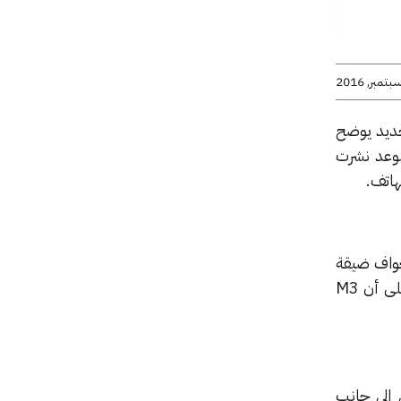
سريب جديد يوضح
 من هذا الموعد نشرت
هاتف.
 حواف ضيقة
وتوضح أيضاً أنه يمكن استخدام الهاتف لمدة 9 ساعات مع وجود ما يقارب ثلثي البطارية مما يدل على أن M3
 إلى جانب