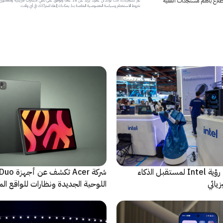
 اطلاع بأهم مستجدات التقنية
شروط الاستخدام وسياسة الخصوصية الخاصة بنا. يمكنك إلغاء اشتراكك في أي وقت.
ﻣا بعد الشاشة: رؤية Intel لمستقبل اﻟذﻛﺎء
شركة Acer تك
يائي
اللوحية الجديدة ونظارات للواقع المع
الاصطناعي