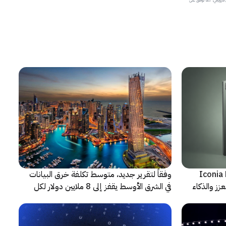
شف عن أجهزة Iconia Duo
وفقاً لتقرير جديد، متوسط تكلفة خرق البيانات
زز والذكاء
في الشرق الأوسط يقفز إلى 8 ملايين دولار لكل
حادثة