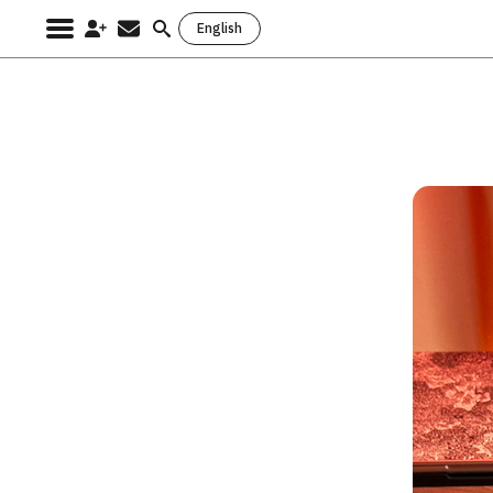
English
Search
for: