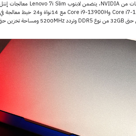
النحيف. بالإضفاة لبطاقة الرسوميات من NVIDIA، يتضمن لاب
الثالث عشر مع خيار بين Core i7-13700H وCore i9-13900H م