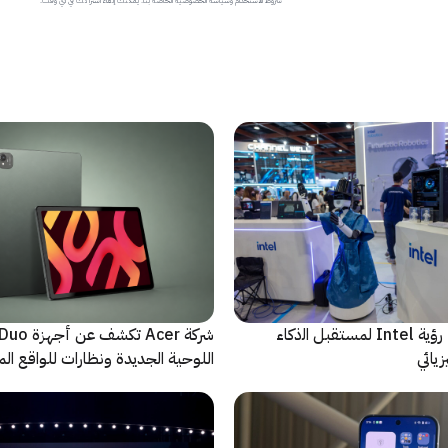
ﻣا بعد الشاشة: رؤية Intel لمستقبل اﻟذﻛﺎء
شركة Acer تك
يائي
اللوحية الجديدة ونظارات للواقع المع
الاصطناعي