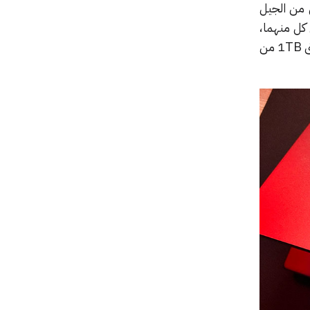
توب Lenovo 7i Slim معالجات إنتل من الجيل
ع 14نواة و24 خيط معالجة في كل منهما،
كما أنه مزود بذاكرة وصول عشوائي حتى 32GB من نوع DDR5 وتردد 5200MHz ومساحة تخزين حتى 1TB من