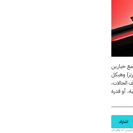
دة (مع خيارين
 مع معدل تحديث 240 هرتز، أو 3200×2000 مع معدل تحديث 165 هرتز) وهيكل
ف الحالات،
، أو قدرة
اشترك
يدية والمحتوى الترويجي، كما توافق على