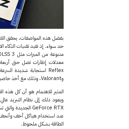
بفضل هذه المواصفات، يحقق اللابت
وValorant، وذلك مع أخذ خاصية تتبع الأشعة (Ray Tracing) المتفوقة في بطاقات رسوميات RTX.
المثير للاهتمام هو أن كل هذه الق
GeForce RTX الجدي
عند استخدام هياكل أخف وأنحف. 
الطاقة بشكل ملحوظ.