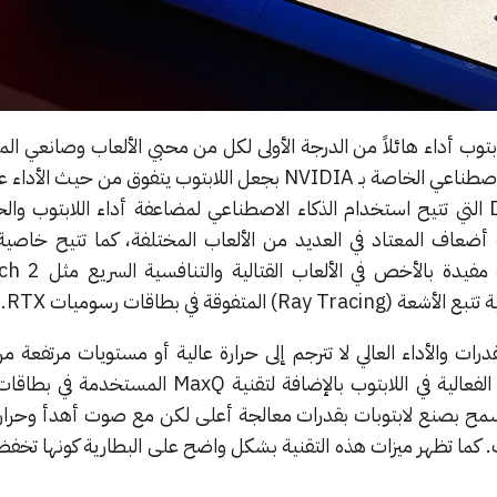
وب أداء هائلاً من الدرجة الأولى لكل من محبي الألعاب وصانعي ال
حد سواء. إذ تفيد تقنيات الذكاء الاصطناعي الخاصة بـ NVIDIA بجعل اللابتوب يتفوق من
متنوعة من الميزات مثل DLSS 3 التي تتيح استخدام الذكاء الاصطناعي لمضاعفة أداء اللابتو
Reflex استجابة شديدة السرعة مفيد
درات والأداء العالي لا تترجم إلى حرارة عالية أو مستويات مرتفعة 
ويعود ذلك إلى نظام التبريد عالي الفعالية في اللابتوب بالإضافة لتقنية 
دة والتي تسمح بصنع لابتوبات بقدرات معالجة أعلى لكن مع صوت أهدأ وحرا
كما تظهر ميزات هذه التقنية بشكل واضح على البطارية كونها تخف