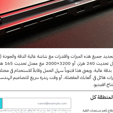
مع لابتوب Lenovo 7i Slim الجديد جميع هذه الميزات والقدرات مع شاشة عالية الدقة والجو
هما دقة 2560×1600
قة عالية. ويعني هذا لابتوباً سهل الحمل وقابلاً للاستخدام في مختل
ت هائل في ألعابك المفضلة، أو وقت رندرة سريع للتصاميم الهندسية
اج الفيديو.
المنطقة كل
 اطلاع بأهم مستجدات التقنية
عبر تسجيلك، أنت تؤكد أن عمرك يزيد عن 18 عاماً وتوافق على تلقي النشرات البر
شروط الاستخدام وسياسة الخصوصية الخاصة بنا. يمكنك إلغاء اشتراكك في أي وقت.