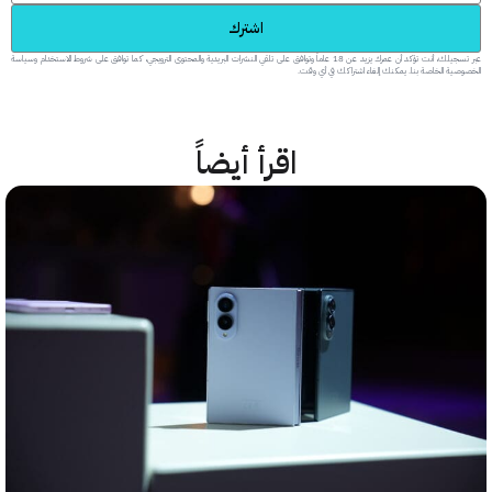
اشترك
عبر تسجيلك، أنت تؤكد أن عمرك يزيد عن 18 عاماً وتوافق على تلقي النشرات البريدية والمحتوى الترويجي، كما توافق على شروط الاستخدام وسياسة
 الخاصة بنا. يمكنك إلغاء اشتراكك في أي وقت.
اقرأ أيضاً