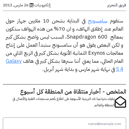
التحرير
إلكترونيات
26 مارس, 2013
قوم
سامسونج
في البداية بشحن 10 ملايين جهاز حول
العالم عند إطلاق الهاتف، و ان 70% من هذه الهواتف ستكون
بمعالج Snapdragon 600، السبب ليس واضح بشكل كبير
لكن البعض يقول هو أن سامسونج ستبدأ العمل على إنتاج
معالجات Exynos الثمانية الأنوية بشكل كبير في الربع الثاني من
ام الحالي، مما يعني أننا سنرها بشكل كبير في هاتف
Galaxy
S
في نهاية شهر مارس و بداية شهر أبريل.
لخص - أخبار منتقاة من المنطقة كل أسبوع
تبقيك نشرة مينا تك البريدية الأسبوعية على اطلاع بأهم مستجدات التقنية والأعمال في
المنطقة والعالم.