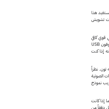
اق في النهاية على فكرة تصميم جهاز يسمى «Reggaeton Be Gone». يستفيد هذا
رات تشويش
يتمتع بعتاد داخلي قوي كافي
لتشغيل شبكة عصبية لتصنيف الصوت، ويأتي مزوداً أيضاً بجهاز إرسال واستقبال بلوتوث، بجانب ميكروفون USB
مدعوماً بشاشة OLED مقاس 128 × 32 بكسل، لأنه إذا كنت
ون. نظراً
ات الصوتية
Ed حيث يمكن بسهولة تدريب نموذج
ق مما إذا كانت
ل دفقاً من