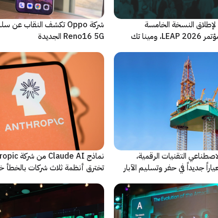
لإطلاق النسخة الخامسة
شركة Oppo تكشف النقاب عن
والأضخم من مؤتمر LEAP 2026، ومينا تك
Reno16 5G الجديدة
 للحدث
اصطناعي التقنيات الرقمية،
نماذج Claude AI م
راً جديداً في حفر وتسليم الآبار
تخترق أنظمة ثلاث شركات بالخطأ خ
اختبارات أمنية