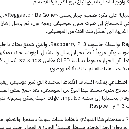
كنولوجيا، اختار بانديني اتباع نهج أكثر إثارة للاهتمام.
استقر بانديني بعد تفكير ش
ناعي للاستماع إلى صوت معين لموسيقى ريغيه تون، ثم يرسل إشا
قريبة التي تُشغّل تلك الفئة من الموسيقى.
يتم تشغيل Reggaeton Be Gone بواسطة حاسوب Raspberry Pi 3، والذي 
أيضاً لالتقاط الأصوات المحيطة. كما يأتي الجهاز 
، فيجب عليك القيام بذلك بأناقة ووضوح.
اصطناعي يمكنه اكتشاف الأنماط المحددة التي تميز موسيقى ريغيه ت
 نماذج مدربة مسبقاً لهذا النوع من الموسيقى، فقد جمع بعض العين
(التي كان جاره يُزعجه بها يومياً)، وقام بتحميلها إلى منصة ge Impulse
R.
يقوم جهاز Reggaeton Be Gone باستخدام هذا النموذج، بالتقاط عينات صوتية باستمرار والتحق
تم تجاوز الحد المُحدد مسبقاً، فسيبدأ الجهاز في العمل. حيث سيرس