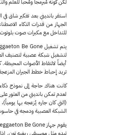
لكن كونه مُبرمجاً ومُحباً للعلم والت
الجهاز من قدرات الذكاء الاصط
للتداخل مع مكبرات صوت بلوتوث ال
تريد إحباط خطط الجيران المزعجة
كانت هناك حاجة إلى نموذج ذكاء 
لعدم تمكن بانديني من العثور على
الشبكة العصبية ودمجه في حاسوب aspberry Pi 3
تبدو مثل موسيقى ريغيه تون. إذا 