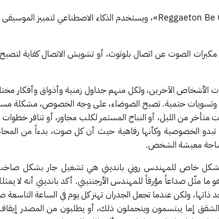
⬤ اسمى المخترع الجهاز «Reggaeton Be Gone»، ويستخدم الذكاء الاصطناعي لتمييز 
كبرات الصوت عن اتصال بلوتوث، أو تشويش الاتصال كفاية لتصبح
 الأشخاص الآخرين، ولكل منهم جداول زمنية وأذواق وأفكار مختل
ات وتسويات حتمية. تصبح الضوضاء، على وجه الخصوص، مشكلة مست
متأخر من الليل، أو النباح المستمر لكلب مجاور، أو تنافر خطوات ال
ة. تبدو الخصوصية وكأنها رفاهية حيث أن كل صوت، بدءاً من المحا
 مساحة معيشة الشخص.
بشكل خاص للمهندس روني بانديني هي تشغيل جار بشكل صاخ
ما مثّل صداعاً مؤرقاً للمهندس الأرجنتيني. أكد بانديني أنه لا يم
اتها، ولكن عندما تجعل الجدران تهتز كل يوم في الساعة التاسعة صبا
لشقق إما يبتسمون ويتحملون ذلك، أو يطلبون من المصدر إيقاف