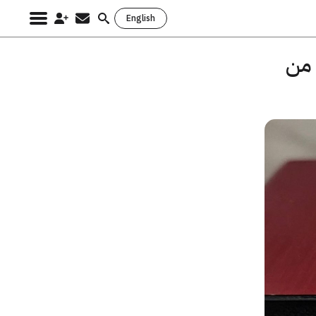
English
Search
for:
 من