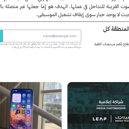
 القريبة للتداخل في عملها. الهدف هو إما جعلها غير متصلة بالب
يث لا يوجد خيار سوى إيقاف تشغيل الموسيقى.
المنطقة كل
 اطلاع بأهم مستجدات التقنية
عبر تسجيلك، أنت تؤكد أن عمرك يزيد عن 18 عاماً وتوافق على تلقي النشرات البر
شروط الاستخدام وسياسة الخصوصية الخاصة بنا. يمكنك إلغاء اشتراكك في أي وقت.