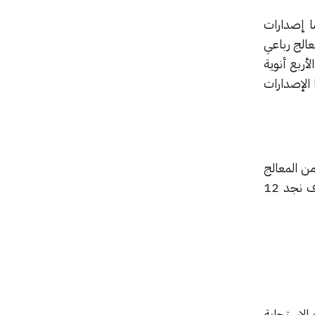
ما إصدارات
 وهو معالج رباعي
ت معالجات Core i7 ذات الأربع أنوية
ون رسومات HD المدمجة، بينما الإصدارات
دمج كل من المعالج
في هذا الجيل سوف نجد 12
الاستجابة