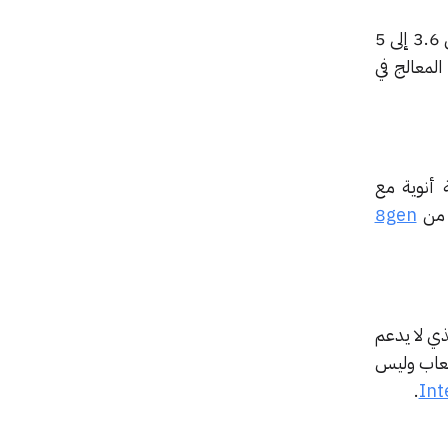
ما زال معالج Core i7 11700K ثماني النواة يعتبر من أفضل معالجات الألعاب في 2023 بسرعة تبدأ من 3.6 إلى 5
لمعالج في
 عن الجيل السابق إلا أن الجيل الثامن يغذي معالج i7 بستة أنوية مع
8gen
لى سبيل المثال من ناحية الشكل يشبه الجيل السابق، هذا المعالج الأول من I7 الذي لا يدعم
شكل كبير للألعاب وليس
.
Int