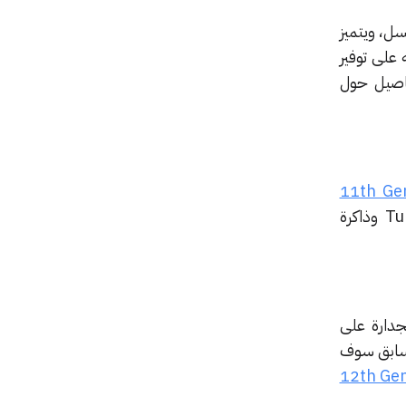
لألعاب بشكل سلسل، ويتميز
Turbo وهذا ما يدعم قدرته على توفير
اصيل حول
11th Gen
، ومنها i7-1165G7 رباعي النواة مع 8threads، بالإضافة إلى تقنية Turbo Boost وذاكرة
لجة ومنها i7-12700H الذي تغلب بجدارة على
وبمقارنته مع الجيل السابق سوف
12th Gen