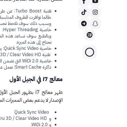
طالما توافرت الظروف المناسبة
وبسبب ذلك سوف تلاحظ تحسين
تحتاج إلى هذه الميزة.
خاصية Quick Sync Video: يعمل على ترميز الفيديو غير المدعوم بسرعة أعلى على الجهاز.
تقنية InTru 3D / Clear Video HD التي تسمح بظهور الصور 3D بجودة عالية على التلفزيون باستخدام جهاز HDMI.
خاصية WiDi 2.0 التي تضمن الوضوح العالي للصور.
ذاكرة Smart Cache: تعمل على تخصيص الذاكرة لكل نواة حسب العمل المطلوب.
معالج i7 في الجيل الأول
الإصدار لا يدعم بعض المميزات ال
Quick Sync Video
و InTru 3D / Clear Video HD.
و WiDi 2.0.