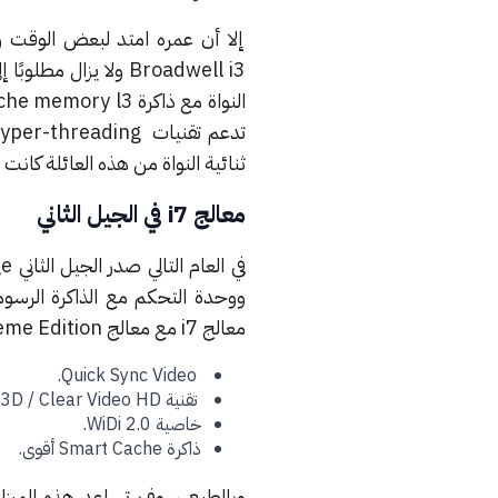
إلا أن عمره امتد لبعض الوقت ولا
Broadwell i3 ولا يزال مطلوبًا إلى الآن.
النواة مع ذاكرة cache memory l3 بسعة 8 ميجابايت.
ثنائية النواة من هذه العائلة كانت تدعم
معالج i7 في الجيل الثاني
ووحدة التحكم مع الذاكرة الرسو
معالج i7 مع معالج Core i7 Extreme Edition، وبالطبع تم تحسين هذا الجيل ليشمل ميزات:
Quick Sync Video.
تقنية InTru 3D / Clear Video HD.
خاصية WiDi 2.0.
ذاكرة Smart Cache أقوى.
وبالطبع سوف تساعد هذه الميزا