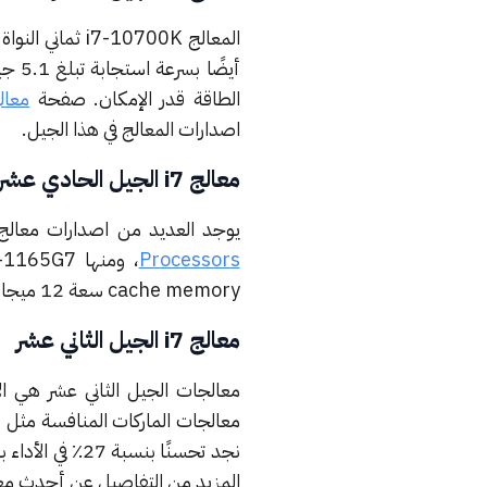
الطاقة قدر الإمكان.
صفحة
معالج I7 في الج
اصدارات المعالج في هذا الجيل.
معالج i7 الجيل الحادي عشر
يوجد العديد من اصدارات معالج I7 للجيل الحادي عشر ويمكنك الاطلاع عليها
Processors
cache memory سعة 12 ميجابايت L3.
معالج i7 الجيل الثاني عشر
نجد تحسنًا بنسبة 27٪ في الأداء بالنظر إلى المعالج السابق i7-11800H.
المزيد من التفاصيل عن أحدث معالجات i7 في الجيل ا