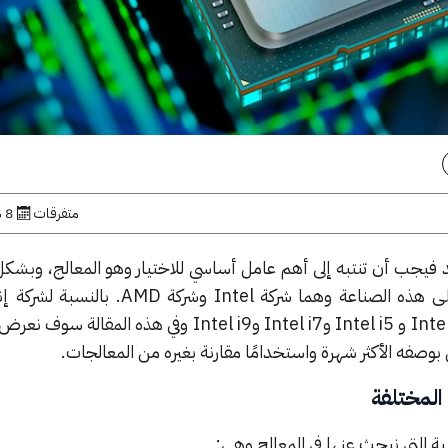
متفرقات
8 سبتمبر, 2023
يد فيجب أن تنتبه إلى أهم عامل أساسي للاختيار وهو المعالج، وبشك
صناعة وهما شركة Intel وشركة AMD.
بالنسبة لشركة إ
إصدار 4 عائلات أساسية هم: Intel i3 و Intel i5 وIntel i7 وIntel i9 وفي هذه 
ية التي نبحث عنها في المعالج وهي: