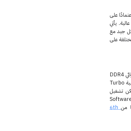
عتمادًا على
عالية.
يأتي
الأداء بشكل جيد مع
ختلفة على
ساعد التصميم الجديد في أن يشهد الجيل السادس عدد من التطورات مثل دعم ذاكرة الوصول العشوائي DDR4
أيضًا نجد هنا تقنية Turbo
 معالج i7 في الجيل السادس بخاصية Hyberthreading ويمكن تشغيل
8thr كحد أقصى في نفس الوقت، كما يساعد هذا المعالج على تأمين جهازك من خلال خاصية Software
 من
6th