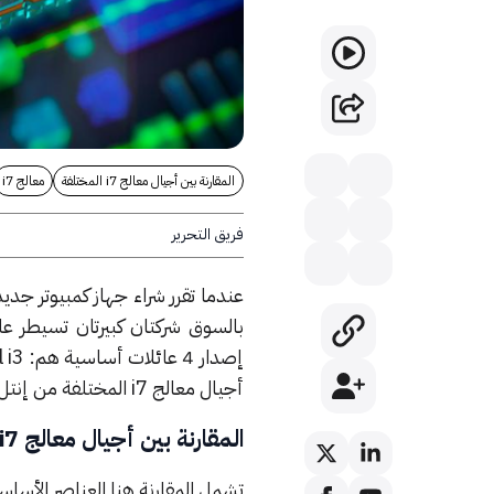
المقارنة بين أجيال معالج i7 المختلفة
معالج i7
فريق التحرير
عندما تقرر شراء جهاز كمبيوتر جد
بالسوق شركتان كبيرتان تسيطر على هذه ال
أجيال معالج i7 المختلفة من إنتل بوصفه الأكثر شهرة واستخدامًا مقارنة بغيره من المعالجات.
المقارنة بين أجيال معالج i7 المختلفة
تشمل المقارنة هنا العناصر الأساس