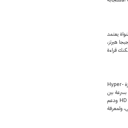
واة يعتمد
تع بذاكرة 32 جيجا بايت وclock speed تصل إلى 3.5 جيجا هيرتز،
كنك قراءة
ظهر معالج i7 عام 2013 بالاعتماد على بنية Haswell مع Socket 1150 بتقنية 22 نانومتر يدعم ميزة Hyper-
ca من نوع l3 تعمل بسرعة بين
3.4 إلى 3.9 حسب نوع العمل، ويتميز أيضا بدعم ذاكرة DDR3 وميزة الرسومات المتكاملة HD 4600 ودعم
ى، ولمعرفة