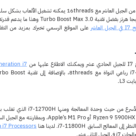
المعالج i7-10700K ثماني النواة من الجيل العاشر مع 16threads يمكنه تشغيل ا
أيضًا بسرعة استجابة تبلغ 5.1 جيجا هرتز بفضل تقنية  Boost Max 3.0
يل العاشر
على الموقع الرسمي تخبرك بمزيد من التف
 من
eration i7
معالجات الجيل الثاني عشر هي الأسرع من حيث وحدة المعا
معالجات الماركات المنافسة مثل Ryzen 9 5900HX أو Apple’s M1 Pro، 
لدينا هنا
 i7 Processors
لثاني عشر.