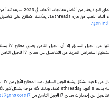
اللعب مع ميزة 16threads.
يمكنك الاطلاع على تفاصيل ا
7gen intl
بالرغم من أن الأداء لا يختلف كثيرا
معالج I7 9700K ع
خاصية Hyper Threading ولكنه يدعم 8 أنوية و8threads فقط، وذلك لأنه موجه ب
 إصدارات معالج i7 الجيل التاسع من
el 9gens core i7