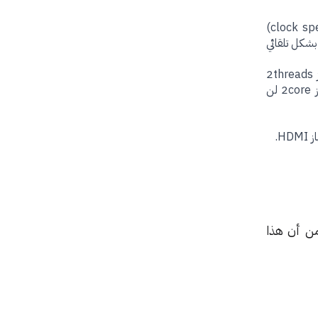
تقنية Turbo Boost: عن طريقها سوف يتمكن المعالج من رفع معدل سرعته في تنفيذ الإرشادات (clock speed)
بشكل تلقائي
خاصية Hyper Threading: وتعني قدرة المعالج على القيام بعملين في الوقت نفسه فيقوم كل كور بإنجاز 2threads
وبالطبع سوف تساعد هذه الميزة على رفع أداء المعالج بنسبة 30 إلى 40%، لكن المعالجات التي تتجاوز 2core لن
20 والذي يسمى Intel Nehalem، وبالرغم من أن هذا