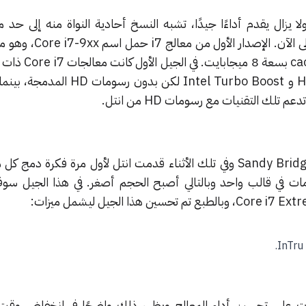
 يزال يقدم أداءًا جيدًا، تشبه النسخ أحادية النواة منه إلى حد 
الإصدار الأول من معالج i7 حمل اسم
Core i7-9xx،
في الجيل الأول كان
تدعم تقنيات Hyper-threading و Intel Turbo Boost لكن بد
 تلك التقنيات مع رسومات HD من انتل.
في العام التالي صدر الجيل الثاني Sandy Bridge وفي تلك الأثناء قدمت انتل لأول مرة فكرة 
مات في قالب واحد وبالتالي أصبح الحجم أصغر.
ت على تحسين أداء المعالج ويظهر ذلك واضحًا في انخفاض وقت 