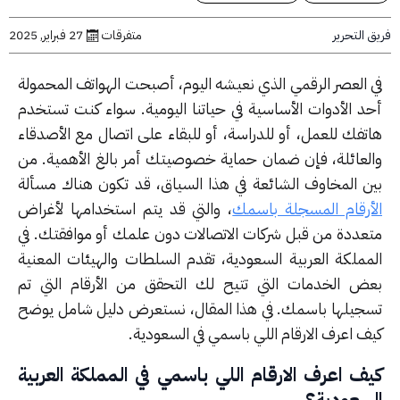
التحرير
متفرقات
27 فبراير, 2025
 العصر الرقمي الذي نعيشه اليوم، أصبحت الهواتف المحمولة
د الأدوات الأساسية في حياتنا اليومية. سواء كنت تستخدم
تفك للعمل، أو للدراسة، أو للبقاء على اتصال مع الأصدقاء
لعائلة، فإن ضمان حماية خصوصيتك أمر بالغ الأهمية. من
ن المخاوف الشائعة في هذا السياق، قد تكون هناك مسألة
أرقام المسجلة باسمك
، والتي قد يتم استخدامها لأغراض
عددة من قبل شركات الاتصالات دون علمك أو موافقتك. في
مملكة العربية السعودية، تقدم السلطات والهيئات المعنية
ض الخدمات التي تتيح لك التحقق من الأرقام التي تم
جيلها باسمك. في هذا المقال، نستعرض دليل شامل يوضح
ف اعرف الارقام اللي باسمي في السعودية.
ف اعرف الارقام اللي باسمي في المملكة العربية