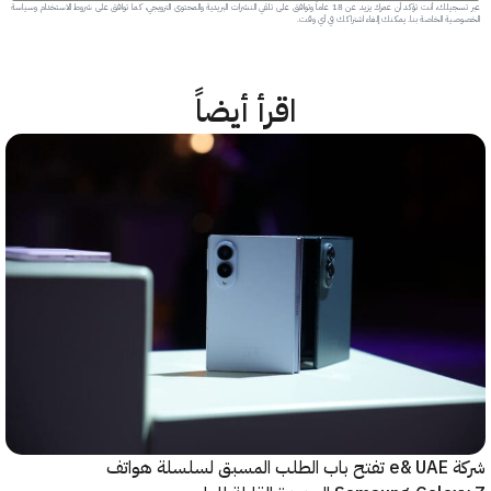
عبر تسجيلك، أنت تؤكد أن عمرك يزيد عن 18 عاماً وتوافق على تلقي النشرات البريدية والمحتوى الترويجي، كما توافق على شروط الاستخدام وسياسة
 الخاصة بنا. يمكنك إلغاء اشتراكك في أي وقت.
اقرأ أيضاً
شركة e& UAE تفتح باب الطلب المسبق لسلسلة هواتف