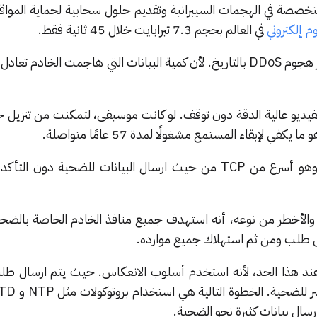
عت شركة Cloudflare المتخصصة في الهجمات السيبرانية وتقديم حلول سحابية لحماية ال
 إلكتروني
في العالم بحجم 7.3 تيرابايت خلال 45 ثانية فقط.
ي لإبقاء المستمع مشغولًا لمدة 57 عامًا متواصلة.
استخدم الهاكرز، بروتوكول UDP وهو أسرع من TCP من حيث ارسال البيانات للضحية دو
الأخطر من نوعه، أنه استهدف جميع منافذ الخادم الخاصة بالضح
كل طلب ومن ثم استهلاك جميع موارده.
ند هذا الحد، لأنه استخدم أسلوب الانعكاس. حيث يتم ارسال طل
رسال بيانات كثيرة نحو الضحية.