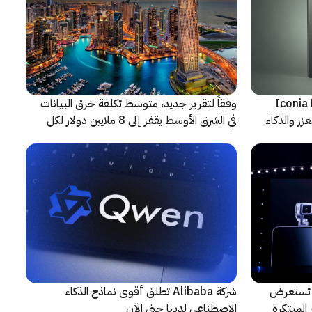
شف عن أجهزة Iconia Duo
وفقاً لتقرير جديد، متوسط تكلفة خرق البيانات
زز والذكاء
في الشرق الأوسط يقفز إلى 8 ملايين دولار لكل
حادثة
لتعاون مع ARRI، شركة HONOR تستعرض
شركة Alibaba تطلق أقوى نماذج الذكاء
المبتكرة
الاصطناعي لديها حتى الآن