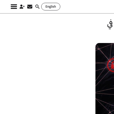
English
Search
for:
في