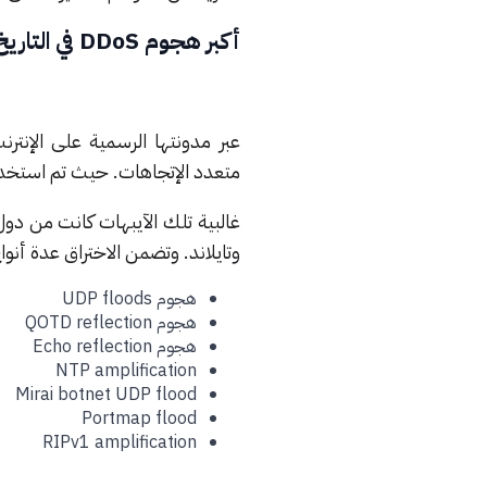
أكبر هجوم DDoS في التاريخ
عبر مدونتها الرسمية على الإن
متعدد الإتجاهات. حيث تم استخدام أكثر من 122 ألف IP ف
غالبية تلك الآيبهات كانت من دول م
وتايلاند. وتضمن الاختراق عدة أن
هجوم UDP floods
هجوم QOTD reflection
هجوم Echo reflection
NTP amplification
Mirai botnet UDP flood
Portmap flood
RIPv1 amplification