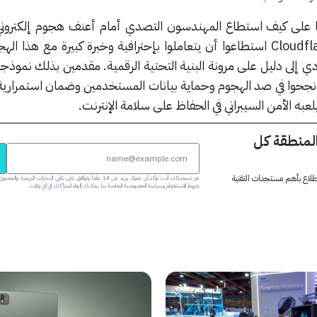
نا على كيف استطاع المهندسون التصدي أمام أعنف هجوم إلكتروني ف
ويمكن القول بأن خبراء شركة Cloudflare استطاعوا أن يتعاملوا بإحترافية وخبرة كبيرة مع 
دي إلى دليل على مرونة البنية التحتية الرقمية. مقدمين بذلك نموذج
قد نجحوا في صد الهجوم وحماية بيانات المستخدمين وضمان استمراري
به الأمن السيبراني في الحفاظ على سلامة الإنترنت.
المنطقة كل
 اطلاع بأهم مستجدات التقنية
عبر تسجيلك، أنت تؤكد أن عمرك يزيد عن 18 عاماً وتوافق على تلقي النشرات البر
شروط الاستخدام وسياسة الخصوصية الخاصة بنا. يمكنك إلغاء اشتراكك في أي وقت.