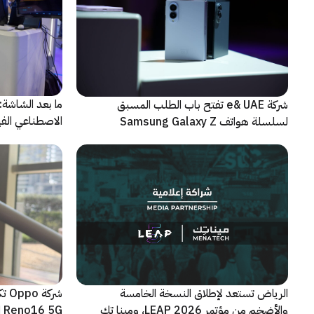
شركة e& UAE تفتح باب الطلب المسبق
الاصطناعي الفيز
لسلسلة هواتف Samsung Galaxy Z
الجديدة القابلة للطي
الرياض تستعد لإطلاق النسخة الخامسة
شرك
والأضخم من مؤتمر LEAP 2026، ومينا تك
Reno16 5G الجديدة