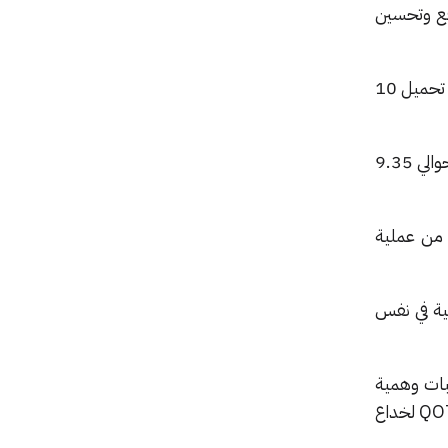
مواقع وتحسين
يمكن وصف هذا التهديد بأنه أكبر هجوم DDoS بالتاريخ. لأن كمية البيانات التي هاجمت الخادم تعادل تحميل 10
أو بث 7480 ساعة من مقاطع الفيديو عالية الدقة دون توقف. لو كانت موسيقى، لتمكنت من تنزيل حوالي 9.35
ن التأكد من عملية
ية في نفس
بات وهمية
لطرف ثالث يستجيب بشكل مباشر للضحية. الخطوة التالية هي استخدام بروتوكولات مثل NTP و QOTD لخداع