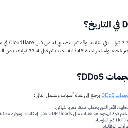
استهدف الهجوم مزود استضافة غير مُحدد واستمر لمدة 45 ثانية،
ت DDoS؟
مات DDoS
يرجع إلى عدة أسباب وتشمل التالي:
ابية، الأمر الذي يجعلها هدفا مغريا للهاكرز.
تقنيات مثل UDP floods بأقل إمكانيات وموارد ممكنة.
نة.
اءات الوقائية.