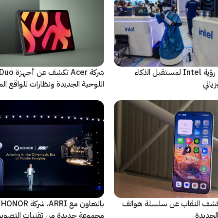
ﻣا بعد الشاشة: رؤية Intel لمستقبل اﻟذﻛﺎء
شركة Acer تك
يائي
اللوحية الجديدة ونظارات للواقع المع
الاصطناعي
ة Oppo تكشف النقاب عن سلسلة هواتف
با
مجموعة جديدة من تقنيات التصوير 