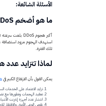
الأسئلة الشائعة:
ما هو أضخم DDoS في التاريخ؟
تلك الفترة.
لماذا تتزايد عدد هجما
يمكن القول بأن الارتفاع الكبير في
هج
تزايد الاعتماد على الخدمات السح
تعقيد الهجمات وتطورها مع تضخيم قوة الهجوم عبر 
انتشار عدد أجهزة إنترنت الأشياء (IoT) غير المؤم
نقص الوعي الأمني والإفتقار للإجر