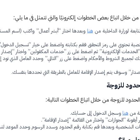
خلال اتباع بعض الخطوات إلكترونيًا والتي تتمثل في ما يلي:
ابعة لوزارة الداخلية من
هنا
وبعدها اختار “أبشر أعمال” واكتب (اسم المس
صية تحتوي على رمز التحقق فقم بكتابته واضغط على خيار “تسجيل الدخول”
الخدمات الإلكترونية” ثم اضغط على زر “خدمات المكفولين” واختار “إصدار ال
ك لجميع الشروط والأحكام واضغط على زر “التالي” وحدد العامل الذي تود إص
صدار” وسوف يتم إصدار الإقامة للعامل بالطريقة التي تحددها بنفسك.
حدود للزوجة
حدود للزوجة من خلال اتباع الخطوات التالية:
ية من
هنا
وسجل الدخول إلى حسابك.
قونة “الجوازات” واختار من القائمة “إصدار الإقامة”.
ومات الشخصية وبعدها قم بكتابة رقم الحدود وسدد الرسوم وحدد الموعد لتسل