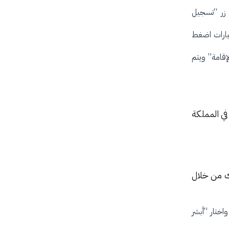
زر “تسجيل
يارات اضغط
إقامة” ويتم
حالة البقاء في المملكة
لك من خلال
اختار “أبشر