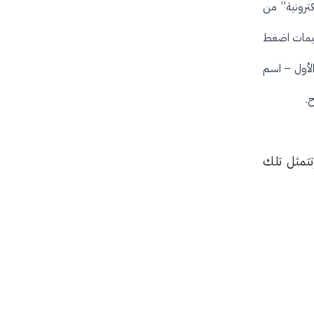
ترونية” من
عليمات اضغط
الأول – اسم
اح.
تتمثل تلك