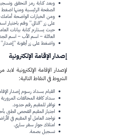
وبعد كتابة رمز التحقق وتسجي
الصفحة الرئيسية ومنها اضغط ع
ومن الخيارات الواضحة أمامك قم
على زر “التالي” وقم باختيار اسم
حيث يستلزم كتابة بيانات العامل
العائلة – اسم الأب – اسم الجد
واضغط على زر أيقونة “إصدار” 
إصدار الإقامة الإلكترونية
لإصدار الإقامة الإلكترونية لاب
الشروط في النقاط التالية:
القيام بسداد رسوم إصدار الإقام
سداد كافة المخالفات المرورية ف
توافر للمقيم رقم حدود.
اجتياز المقيم الفحص الطبي بأحد
تواجد العامل أو المقيم في الأرا
امتلاك جواز سفر ساري.
تسجيل بصمة.