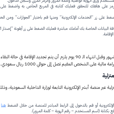
تخدم ورق الهوية الوطنية وكلمة المرور والرمز المرئي وسجل الدخول.
ز على هاتفك للتحقق فعليك كتابته في المربع الخاص به واضغط على 
غط على زر “الخدمات الإلكترونية” ومنها قم باختيار “الجوازات” ومن الخ
فة البيانات الخاصة بك أمامك مباشرة فعليك الضغط على زر أيقونة “إصدار ال
الإقامة.
تمنح الإقامة لأول مرة لمدة ثلاثة شهور وقبل انتهاء الـ 90 يوم يلزم أن يتم تجديد الإقامة في 
 على الشخص المقيم تصل إلى حوالي 1000 ريال سعودي.
نزلية
ية عبر منصة أبشر الإلكترونية التابعة لوزارة الداخلية السعودية، وذ
لكترونية أو قم بالدخول إلى الرابط المباشر للمنصة من خلال الضغط
هنا
و
 بكتابة (اسم المستخدم – رقم الهوية – كلمة المرور).