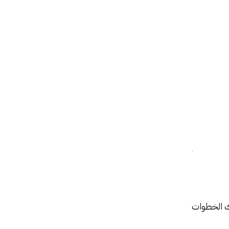
ة السعودية
لقد حددت
د التقديم
ك الخطوات