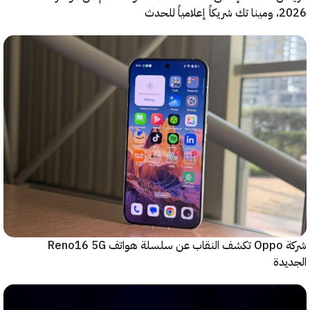
ياً للحدث
شركة Oppo تكشف النقاب عن سلسلة هواتف Reno16 5G
دة