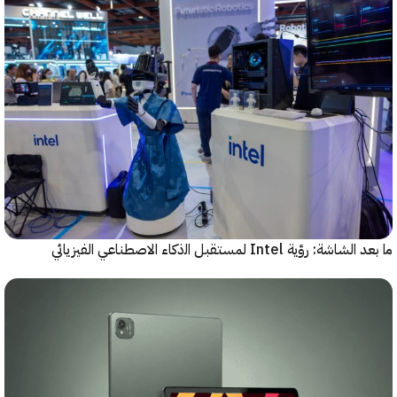
رؤية Intel لمستقبل اﻟذﻛﺎء الاصطناعي الفيزيائي