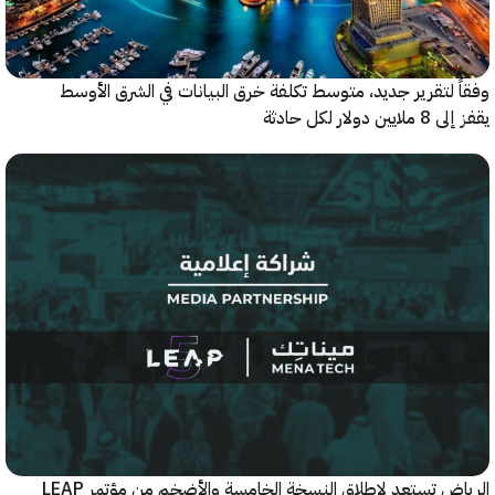
 لتقرير جديد، متوسط تكلفة خرق البيانات في الشرق الأوسط
ولار لكل حادثة
الرياض تستعد لإطلاق النسخة الخامسة والأضخم من مؤتمر LEAP