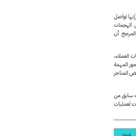
نها تواصل
ن الهجمات
 المرجح أن
ت العملاء،
مور المهمة
ض المتاجر
هجمات الإلكترونية منذ أواخر عام 2022؛ ففي وقت سابق من
ت لعمليات
اشترك