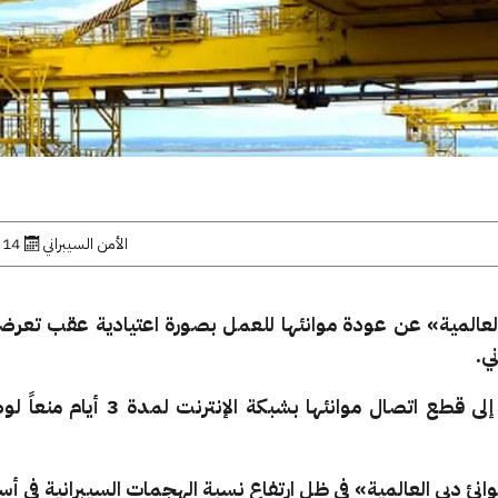
الأمن السيبراني
14 نوفمبر, 2023
لعالمية» عن عودة موانئها للعمل بصورة اعتيادية عقب تعرضه
ي.
دفع هذا الهجوم الشركةَ إلى قطع اتصال موانئها بشبكة
نئ دبي العالمية» في ظل ارتفاع نسبة الهجمات السيبرانية في أستر