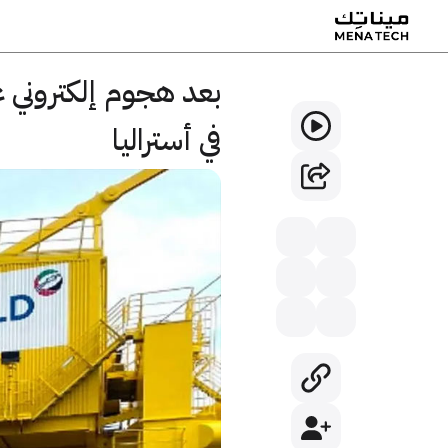
بعد هجوم إلكتروني ع
في أستراليا