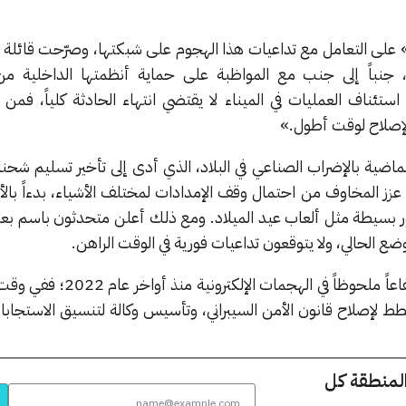
 على التعامل مع تداعيات هذا الهجوم على شبكتها، وصرّحت قائلة إ
، جنباً إلى جنب مع المواظبة على حماية أنظمتها الداخلية م
 استئناف العمليات في الميناء لا يقتضي انتهاء الحادثة كلياً، فمن
لإصلاح لوقت أطول.»
لماضية بالإضراب الصناعي في البلاد، الذي أدى إلى تأخير تسليم شحنا
ي عزز المخاوف من احتمال وقف الإمدادات لمختلف الأشياء، بدءاً بالأ
مور بسيطة مثل ألعاب عيد الميلاد. ومع ذلك أعلن متحدثون باسم بع
لوضع الحالي، ولا يتوقعون تداعيات فورية في الوقت الراهن.
وجدير بالذكر أنّ أستراليا تشهد ارتفاعاً ملحوظاً في ال
ط لإصلاح قانون الأمن السيبراني، وتأسيس وكالة لتنسيق الاستجابا
المنطقة كل