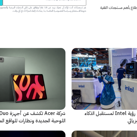
 اطلاع بأهم مستجدات التقنية
عبر تسجيلك، أنت تؤكد أن عمرك يزيد عن 18 عاماً وتوافق على تلقي النشرات البر
شروط الاستخدام وسياسة الخصوصية الخاصة بنا. يمكنك إلغاء اشتراكك في أي وقت.
ﻣا بعد الشاشة: رؤية Intel لمستقبل اﻟذﻛﺎء
شركة Acer تك
يائي
اللوحية الجديدة ونظارات للواقع المع
الاصطناعي