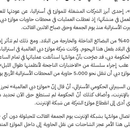
، إحدى أبرز الشركات المشغلة للموانئ في أستراليا، عن عودتها لل
مل في منشآتها؛ إذ تعطلت العمليات في محطات حاويات موانئ دبي ال
 الأسترالية منذ يوم الجمعة وحتى صباح الاثنين الفائت.
وتتولى الشركة مسؤولية إدارة نحو 40% من البضائع الداخلة والخارجة من البلاد. ومع ذلك لم تت
 البلاد بفعل هذا الهجوم. وكانت شركة موانئ دبي العالمية في استراليا،
ك عقب إجراء سلسلة من «الاختبارات الناجحة لأنظمتها طوال الليل
من المحطات الأسترالية الأربع يوم الاثنين.»
يبراني الحكومي الأسترالي، أنْ قال إنّ «موانئ دبي العالمية» تحرز تق
لإنترنت، وأضاف كذلك أنّ الحكومة لم تستطع حتى الآن تحديد ه
لذي أدى إلى انقطاع موانئ الشركة عن شبكة الإنترنت.
صال موانئها بشبكة الإنترنت يوم الجمعة الفائت للحيلولة دون أي 
ى هذا الأمر عجز الشاحنات عن نقل الحاوية إلى داخل الموانئ المتض