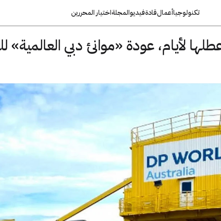
تكنولوجيا
أعمال
قادة
فيديو
المجلة
اختيار المحررين
طلها لأيام، عودة «موانئ دبي العالمية» ل