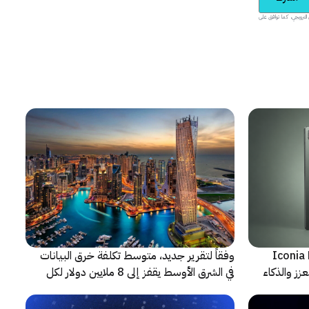
يدية والمحتوى الترويجي، كما توافق على
شف عن أجهزة Iconia Duo
وفقاً لتقرير جديد، متوسط تكلفة خرق البيانات
زز والذكاء
في الشرق الأوسط يقفز إلى 8 ملايين دولار لكل
حادثة