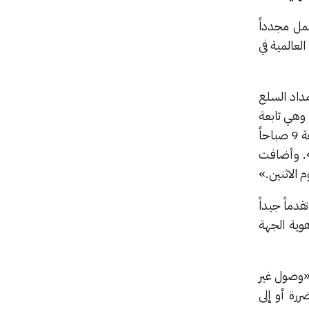
عمل مجدداً
عالمية في
أثر إمداد السلع
 وهي تابعة
لشركة موانئ دبي العالمية المملوكة لحكومة دبي، فد صرّحت بأنّ موانئها استأنفت عملياتها في تمام الساعة 9 صباحاً
». وأضافت
دماً جيداً
وية الجهة
«وصول غير
ررة أو إلى