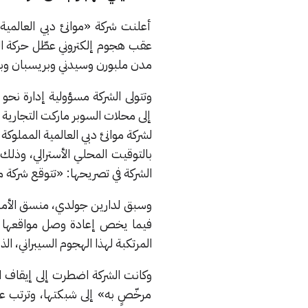
أعلنت شركة «موانئ دبي العالمية»
عقب هجوم إلكتروني عطّل حركة الع
مدن ملبورن وسيدني وبريسبان وبيرث
إلى محلات السوبر ماركت التجارية في
بالتوقيت المحلي الأسترالي، وذل
الشركة في تصريحها: «تتوقع شركة موانئ دبي أن تنقل نحو 5،000 حاوية 
وسبق لدارين جولدي، منسق الأمن الس
فيما يخص إعادة وصل مواقعها با
المرتكبة لهذا الهجوم السيبراني، ا
وكانت الشركة اضطرت إلى إيقاف ات
مرخّصٍ به» إلى شبكتها، وترتب عل