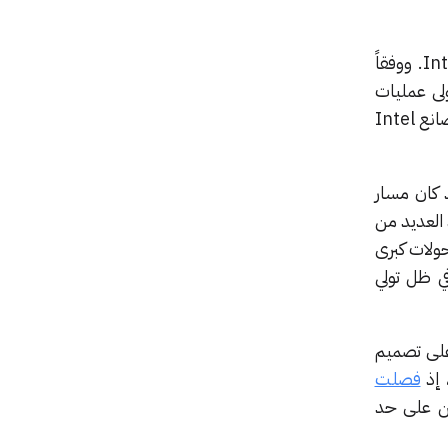
تولى عمليات
التصنيع الخاصة بالمارد الأزرق. ومن جهة أخرى، تدرس TSMC خيار الاستحواذ على بعض أو جميع مصانع Intel
ئح. فقد كان مسار
لصعود العديد من
صنعها TSMC. وفيما كانت شركة Intel تخطط لتحولات كبرى
ي ظل تولي
إما على تصميم
فصلت
ين على حد