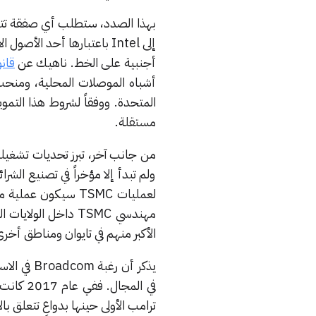
إلى Intel باعتبارها أحد 
أجنبية على الخط. ناهيك عن
قانون CHIPS
مستقلة.
ولم تبدأ إلا مؤخراً في تصنيع الش
لعمليات TSMC سيكو
مهندسي TSMC داخل 
الأكبر منهم في تايوان ومناطق أخرى
في المجال. ففي عام 2017 كانت Broadcom قد حاولت
ترامب الأولى حينها بدواعٍ تتعلق با