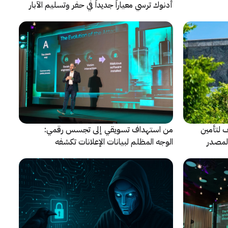
أدنوك ترسي معياراً جديداً في حفر وتسليم الآبار
النقطية
حالف لتأمين
من استهداف تسويقي إلى تجسس رقمي:
المصدر
الوجه المظلم لبيانات الإعلانات تكشفه
كاسبرسكي