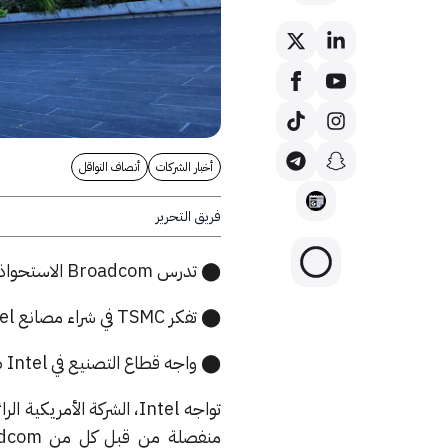
أخبار الشركات
أنصاف النواقل
فريق التحرير
⬤ تدرس Broadcom الاستحواذ على وحدة تصميم الشرائح في Intel بشرط إيجاد شريك لتولي التصنيع.
⬤ تفكر TSMC في شراء مصانع Intel مما قد يتطلب موافقة الحكومة الأمريكية لدواعٍ متعلقة بالأمن القومي.
⬤ واجه قطاع التصنيع في Intel صعوبات وعثرات في السنوات الأخيرة، مما قاد لتغيرات في السوق.
تواجه Intel، الشركة الأ