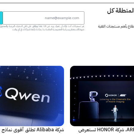
المنطقة كل
 اطلاع بأهم مستجدات التقنية
عبر تسجيلك، أنت تؤكد أن عمرك يزيد عن 18 عاماً وتوافق على تلقي النشرات البر
شروط الاستخدام وسياسة الخصوصية الخاصة بنا. يمكنك إلغاء اشتراكك في أي وقت.
بالتعاون مع ARRI، شركة HONOR تستعرض
شركة Alibaba تطلق أقوى نماذج