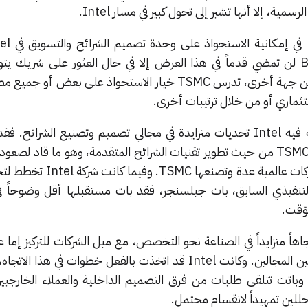
سمية، إلا أنها تشير إلى تحول كبير في مسار Intel.
، فإن Broadcom لن تمضي قدماً في هذا العرض إلا في حال العثور على شريك ي
ستثماري أو من خلال ترتيبات أخرى.
تأتي هذه التطورات في وقت تواجه فيه Intel تحديات متزايدة في مجالي تصميم وتصنيع الشرا
الشركة أبطأ من نظيرنها التايوانية TSMC من حيث تطوير تقنيات الشرائح المتقدمة، وهو ما قاد 
الشرائح المنافسة التي تصممها شركات عالمية عدة وت
ا التنفيذي السابق، بات جيلسنجر، فقد بات مستقبلها أقل وضوحاً ف
مؤقت.
 احتمالية تفكيك Intel اتجاهاً متزايداً في الصناعة نحو التخصص، مع ميل الشركات للتركيز 
تخذت بالفعل خطوات في هذا الاتجاه، إذ
 وباتت تتلقى طلبات من فرق التصميم الداخلية والعملاء الخارجي
لين تمهيداً لانقسام محتمل.