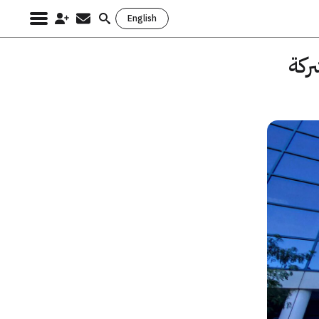
English
Search
for:
ركة