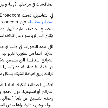
المناقشات في مراحلها الأولية وغير الر
في التفاصيل، تبحث Broadcom في إمكانية الاستحواذ على وحدة تصميم الشرائح والتسويق في Intel. ووفقاً
لمصادر مطلعة
لإنتاج الشرائح، سواء عبر ائتلاف ا
في الفترة القادمة بقيادة رئيسه
فرانك ييري لقيادة الشركة بشكل 
تعكس
الشرائح أو تصنيعها، دون الجمع بين المجالين. وكانت Intel قد ا
وحدة التصنيع عن بقية أعمالها،
سواء. وهي خطوة يراها بعض المحل