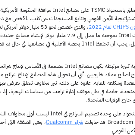
بهذا الصدد، ستطلب أي صفقة تتعلق باستحواذ TSMC على مصانع Intel موافقة ا
الأصول الاستراتيجية للأمن القومي وتتابع المستجدات عن كثب، بالأخص مع 
 لعام 2022
، والذي خصص نحو 53 مليار دولار أ
أشباه الموصلات المحلية، ومنحت Intel بموجبه ما يصل إلى 7.9 مليار دولار لإنشاء
المتحدة. ووفقاً لشروط هذا التمويل، يجب أن تحتفظ Intel بحصة الأغلبية في مصانعها 
من جانب آخر، تبرز تحديات تشغيلية كبيرة مرتبطة بكون مصانع Intel مصممة في الأس
رائح لصالح عملاء خارجيين. أي أن تحويل هذه المصانع لإنتاج شرائح مت
ن عملية معقدة ومكلفة للغاية. علاوة على ذلك، تبرز مخاوف تتعلق بفرض قي
الولايات المتحدة، خاصة في ظل موقف إدارة ترامب من سياسات الهجرة، إذ ي
 خارج الولايات المتحدة.
يذكر أن رغبة Broadcom في الاستحواذ على وحدة تصميم الشرائح في Intel لي
شراء Qualcomm
، وهي الصفقة التي أحب
لأمن القومي.