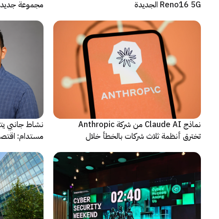
Reno16 5G الجديدة
مجموعة جديدة 
نماذج Claude AI من شركة Anthropic
نشاط جانبي يت
تخترق أنظمة ثلاث شركات بالخطأ خلال
مستدام: اقتصا
اختبارات أمنية
يشهد مرحلة م