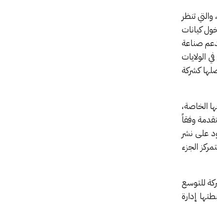
لحكومة الأمريكية، والتي تنظر
دخول كيانات
مريكي لدعم صناعة
 مصانع جديدة في الولايات
في حال تم فصلها كشركة
اس لإنتاج شرائحها الخاصة،
قدمة وفقاً
ود على نشر
تمركز الجزء
ست أولى محاولات الشركة للتوسع
طتها إدارة