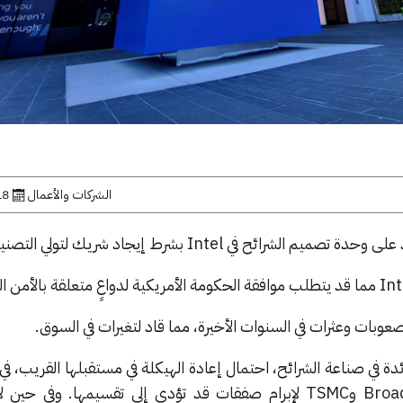
الشركات والأعمال
18 فبراير,
مريكية الرائدة في صناعة الشرائح، احتمال إعادة الهيكلة في مستقبلها القريب، 
منفصلة من قبل كل من Broadcom وTSMC لإبرام صفقات قد تؤدي إلى تقسيمها. وفي 