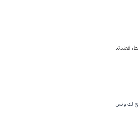
، فعندئذ
يح لك واتس