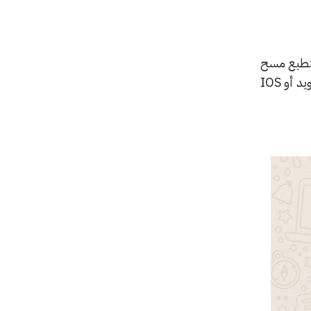
ستطيع مسح
تلك الرسالة بكل سهولة. فهذا الخيار متاح لك بصرف النظر عن الجهاز المستخدم، سواء أكان جهاز أندرويد أو IOS