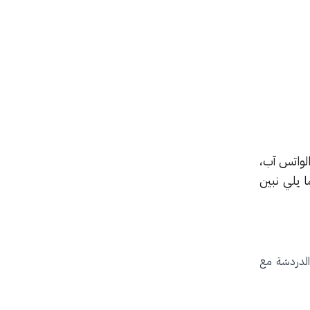
لواتس آب،
 يلي نبين
الدردشة مع