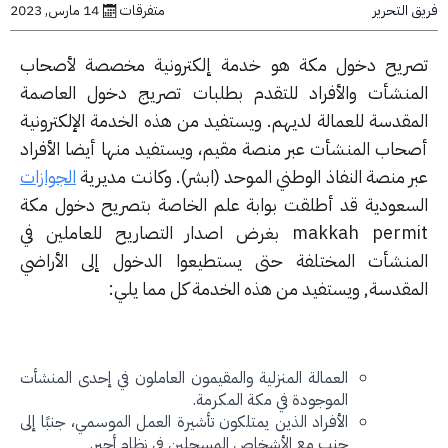
التحرير
متفرقات
14 مارس, 2023
ريح دخول مكة هو خدمة إلكترونية مخصصة لأصحاب
منشأت والأفراد للتقدم بطلبات تصريج دخول العاصمة
مقدسة للعمالة لديهم. ويستفيد من هذه الخدمة الإلكترونية
حاب المنشأت عبر منصة مقيم، ويستفيد منها أيضا الأفراد
ر منصة النفاذ الوطني الموحد (ابشر). وكانت مديرية
الجوازات
سعودية قد أطلقت بوابة علم الخاصة بتصريح دخول مكة
makkah permit بغرض اصدار التصاريح للعاملين في
منشأت المختلفة حتى يستطيعوا الدخول إلى الأراضي
مقدسة, ويستفيد من هذه الخدمة كل مما يلي:
العمالة المنزلية والمقيمون العاملون في إحدى المنشأت
الموجودة في مكة المكرمة.
الأفراد الذين يمتلكون تأشيرة العمل الموسمي، جنبًا إلى
جنب مع الأشخاص المسجلين في نظام أجير.