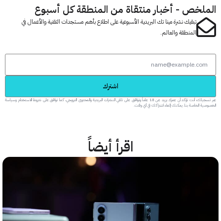
لخص - أخبار منتقاة من المنطقة كل أسبوع
تبقيك نشرة مينا تك البريدية الأسبوعية على اطلاع بأهم مستجدات التقنية والأعمال في
المنطقة والعالم.
اشترك
عبر تسجيلك، أنت تؤكد أن عمرك يزيد عن 18 عاماً وتوافق على تلقي النشرات البريدية والمحتوى الترويجي، كما توافق على شروط الاستخدام وسياسة
 الخاصة بنا. يمكنك إلغاء اشتراكك في أي وقت.
اقرأ أيضاً