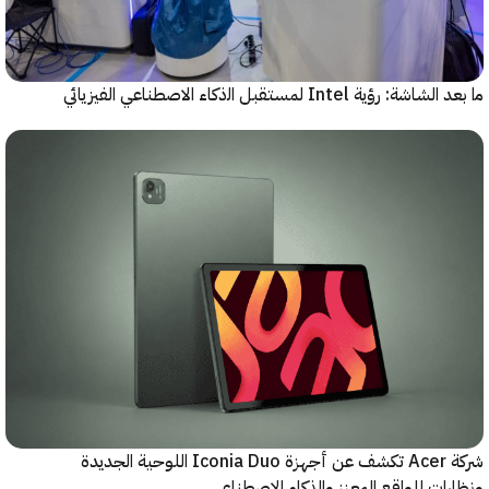
رؤية Intel لمستقبل اﻟذﻛﺎء الاصطناعي الفيزيائي
شركة Acer تكشف عن أجهزة Iconia Duo اللوحية الجديدة
ات للواقع المعزز والذكاء الاصطناعي