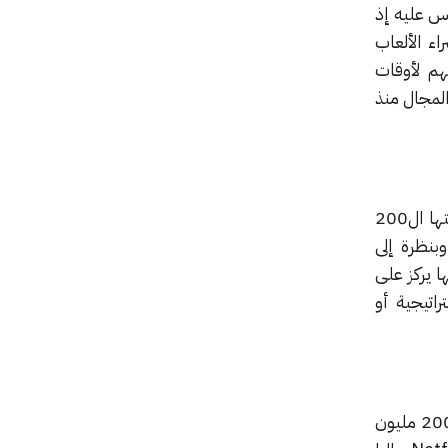
اس عليه إذ
ء الألعاب
هم لأوقات
تينسينت و EA الشهيرين في هذا المجال منذ
هذه الأحداث شهادة على كيف أصبحت قوة وجاذبية ألعاب الفيديو. هذه الصناعة التي تتخطى قيمتها ال200
بنظرة إلى
ا يركز على
ى ألعاب الاستراتيجية أو
يمتد التحول أيضا إلى محاور أخرى في عالم الإعلام والترفيه. إذ يتعرض موقع نتفلكس الشهير ذو ال 200 مليون