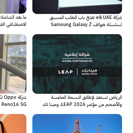
شركة e& UAE تفتح باب الطلب المسبق
الاصطناعي الفيز
لسلسلة هواتف Samsung Galaxy Z
الجديدة القابلة للطي
الرياض تستعد لإطلاق النسخة الخامسة
شرك
والأضخم من مؤتمر LEAP 2026، ومينا تك
Reno16 5G الجديدة
شريكاً إعلامياً للحدث