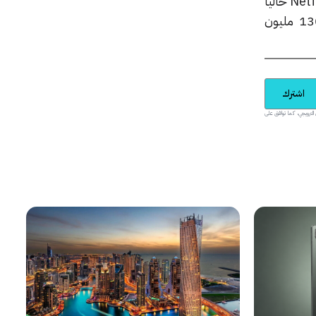
عميل إلى منافسة شرسة من قبل أمازون وابل وحتى من الراعي القديم ديزني. قد يكون أكبر متحدي Netflix حاليا
هو +Disney التي ساعدتها مكتبتها العميقة للمحتوى المدعوم بالملكية الفكرية على جذب 130 مليون
اشترك
يدية والمحتوى الترويجي، كما توافق على