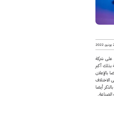
2022
وذ على شركة
 ضخم جدا يساوي $68.7 مليار، مسجلة بذلك أكبر
 على الإطلاق. بينما قامت شركة تيك تو انتر اكتيڤ Take Two Interactive أيضا بالإعلان
 الشهيرة Zynga لتسلط الضوء على الاختلاف
الذكر أيضا