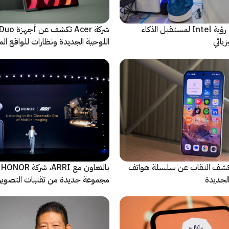
ﻣا بعد الشاشة: رؤية Intel لمستقبل اﻟذﻛﺎء
شركة Acer تك
يائي
اللوحية الجديدة ونظارات للواقع المع
الاصطناعي
ة Oppo تكشف النقاب عن سلسلة هواتف
با
مجموعة جديدة من تقنيات التصوير 