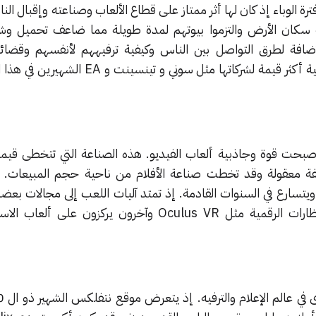
ترة الوباء إذ كان لها أثر ممتاز على قطاع الألعاب وصناعته وإقبال الن
ة سكان الأرض والتزموا بيوتهم لمدة طويلة مما ضاعف تحميل وشرا
بالإضافة لطرق التواصل بين الناس وكيفية ترفيههم لأنفسهم وقضائ
فراغهم. مما جعل الألعاب التشاركية أكثر قيمة لشركاتها مثل سوني و 
كلفة معقولة وقد تخطت صناعة الأفلام من ناحية حجم المبيعات. و
ويتسارع في السنوات القادمة. إذ تمتد آليات اللعب إلى مجالات بعضه
محاكاة الواقع أكثر من خلال النظارات الرقمية مثل Oculus VR وآخرون يركزون عل