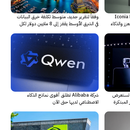
شف عن أجهزة Iconia Duo
وفقاً لتقرير جديد، متوسط تكلفة خرق البيانات
زز والذكاء
في الشرق الأوسط يقفز إلى 8 ملايين دولار لكل
حادثة
لتعاون مع ARRI، شركة HONOR تستعرض
شركة Alibaba تطلق أقوى نماذج الذكاء
المبتكرة
الاصطناعي لديها حتى الآن