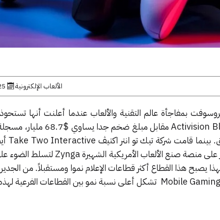
الألعاب الإلكترونية
25 يونيو, 
 2022 قامت مايكروسوفت بمفاجأة عالم التقنية والألعاب عندما أعلنت أنها تستح
الألعاب الشهيرة أكتيڤجن Activision Blizzard مقابل مبلغ
صفقة في عالم الألعاب
عن استحواذ بقيمة 12 مليار دولار على منصة صنع الألعاب الأمريكية
هذا يصبح هذا القطاع أكثر قطاعات الإعلام نموا ومستقبلاً. من الجدير ب