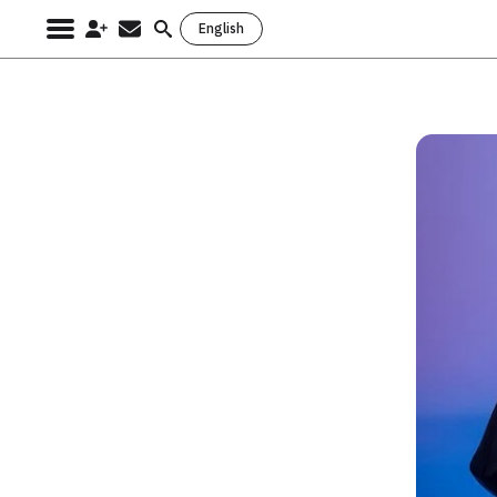
English
Search
for: