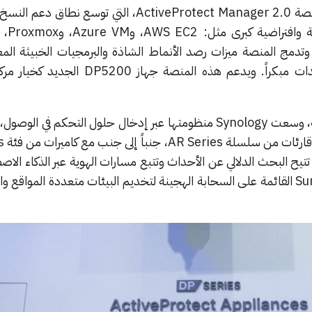
في سياق متصل، قدمت الشركة منصة ActiveProtect Manager 2.0، التي توسع
A، وGoogle Workspace. وتدمج المنصة ميزات رصد الأنماط الشاذة والبرمجيات الخبيثة 
الذكاء الاصطناعي لتحديد التهديدات مبكراً. ويدعم هذه المنصة ج
على صعيد أنظمة الأمن والمراقبة، وسعت Synology منظومتها عبر إدخال حلول التحكم في
جهاز الت
 تتيح البحث الدلالي عن الأحداث وتتبع مسارات الهوية عبر الذكاء الاص
تم إطلاق خدمة Surveillance365 القائمة على السحابة الهجينة لتخديم البيئات متعددة المواق