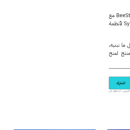
أما بالنسبة للأفراد والمنازل، فقد طورت الشركة عروض السحابة الخاصة BeeStation وBeeStation Plus مع
إدراج ميزة BeeCamera للمراقبة المنزلية، وخاصية البحث المحلي الذكي Synology Deep Search لأنظمة
«البيانات هي جوهر كل ما نبنيه،
نتج لمنح
اشترك
يدية والمحتوى الترويجي، كما توافق على