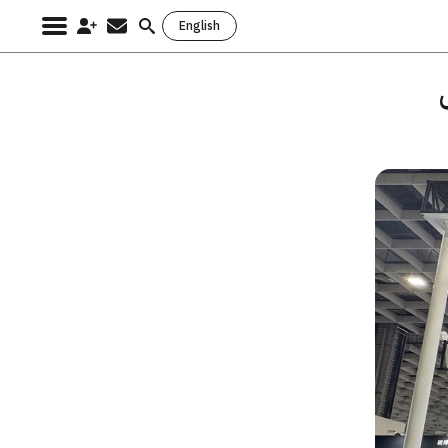
English
Search
for: