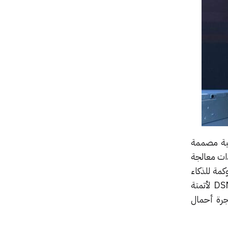
بكي (DSM) من Synology قدرات برمجية مصممة
زين الشبكي (NAS) المدعومة بوحدات معالجة
وكمة للذكاء
الاصطناعي محلياً مع الاحتفاظ بالتحكم الكامل في أصولها. كما طرحت الشركة برمجية DSM Agent لأتمتة
ا يغطي هجرة أحمال