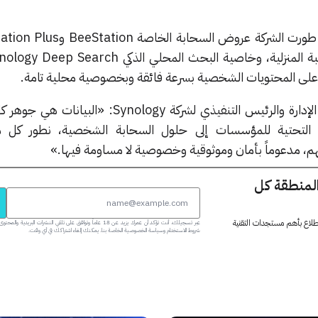
أكد فيليب وونغ، رئيس مجلس الإدارة والرئيس التنفيذي لشركة Synology: 
 التحتية للمؤسسات إلى حلول السحابة الشخصية، نطور كل م
اتهم، مدعوماً بأمان وموثوقية وخصوصية لا مساومة فيها.»
المنطقة كل
 اطلاع بأهم مستجدات التقنية
عبر تسجيلك، أنت تؤكد أن عمرك يزيد عن 18 عاماً وتوافق على تلقي النشرات البر
شروط الاستخدام وسياسة الخصوصية الخاصة بنا. يمكنك إلغاء اشتراكك في أي وقت.