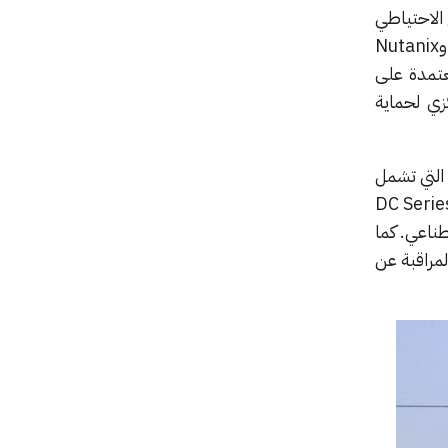
 نطاق دعم النسخ الاحتياطي
والاستعادة ليشمل بيئات سحابية وافتراضية كبرى مثل: AWS EC2، وAzure VM، وProxmox، وNutanix
المعتمدة على
هاز DP5200 الجديد كخيار مركزي لحماية
 الوصول، التي تشمل
حكم في الأبواب AC100 وقارئات من سلسلة AR Series، جنباً إلى جنب مع كاميرات من فئة DC Series
طناعي. كما
ع والمراقبة عن