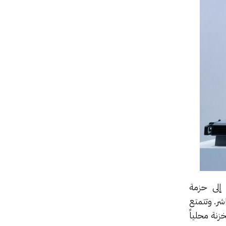
ع إنتاجية الأعمال دون المساس بالخصوصية، أضافت الشركة تطبيقي ChatPlus وMeet إلى حزمة
باشر. وتتمتع
زنة محلياً