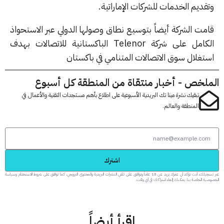
ديم الخدمات للشركات الإماراتية.
مت الشركة أيضاً بتوسيع نطاق وصولها الدولي عبر الاستحواذ
الكامل على شركة Telenor الباكستانية للاتصالات بهدف
تغلال سوق الاتصالات المتنامي في باكستان
لخص - أخبار منتقاة من المنطقة كل أسبوع
تبقيك نشرة مينا تك البريدية الأسبوعية على اطلاع بأهم مستجدات التقنية والأعمال في
المنطقة والعالم.
اشترك
عبر تسجيلك، أنت تؤكد أن عمرك يزيد عن 18 عاماً وتوافق على تلقي النشرات البريدية والمحتوى الترويجي، كما توافق على شروط الاستخدام وسياسة
 الخاصة بنا. يمكنك إلغاء اشتراكك في أي وقت.
اقرأ أيضاً