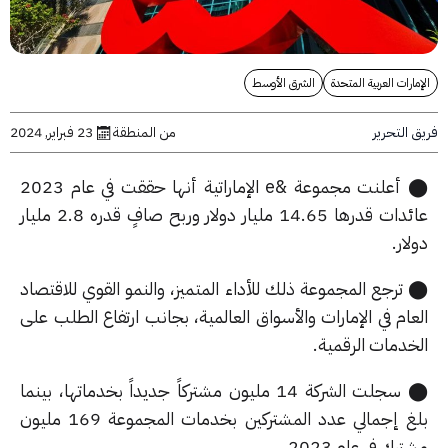
ارات العربية المتحدة
الشرق الأوسط
التحرير
من المنطقة
23 فبراير, 2024
⬤ أعلنت مجموعة &e الإماراتية أنها حققت في عام 2023
عائدات قدرها 14.65 مليار دولار وربح صافٍ قدره 2.8 مليار
ار.
ترجع المجموعة ذلك للأداء المتميز، والنمو القوي للاقتصاد
ام في الإمارات والأسواق العالمية، بجانب ارتفاع الطلب على
خدمات الرقمية.
⬤ سجلت الشركة 14 مليون مشتركاً جديداً بخدماتها، بينما
بلغ إجمالي عدد المشتركين بخدمات المجموعة 169 مليون
رك في عام 2023.