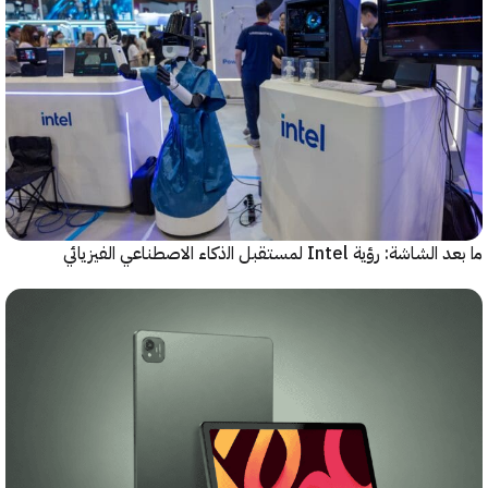
رؤية Intel لمستقبل اﻟذﻛﺎء الاصطناعي الفيزيائي