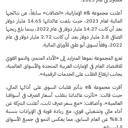
أعلنت مجموعة &e الإماراتية، «اتصالات» سابقاً، عن نتائجها
المالية لعام 2023، حيث بلغت عائداتها 14.65 مليار دولار
بعد أن كانت 14.27 مليار دولار في عام 2022، بينما بلغ ربحها
الصافي 2.8 مليار دولار بعد أن كانت 2.72 مليار دولار في عام
وق أبو ظبي للأوراق المالية.
و المجموعة نموها المتزايد إلى «الأداء المتميز، والنمو القوي
قتصاد العام في الإمارات العربية المتحدة والأسواق العالمية،
انب ارتفاع الطلب على الخدمات الرقمية».
أقرت مجموعة &e بتأثير تقلبات السوق على أدائها المالي،
ث قالت: «تأثرت عائداتنا بتقلب أسعار الصرف في أسواقنا
عالمية»، وأضافت: «مع سعر صرف ثابت، أعلنت الشركة عن
اء مالي وتشغيلي قوي، مع زيادة قوية في الإيرادات بنسبة
8.3% عن العام السابق، مما يعكس النمو في جميع الأسواق
رئيسية».