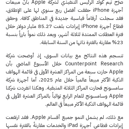
صرّح تيم كوك الرئيس التنفيذي لشركة Apple بأنّ مبيعات
أجهزة iPhone حققت أفضل ربع سنوي لها على الإطلاق،
د سجلت أرقاماً قياسية جديدة في المناطق كافة. وحقق
قطاع أجهزة iPhone إيرادات بلغت 85.27 مليار دولار خلال
ة العطلات الممتدة لثلاثة أشهر، ويعد ذلك نمواً بارزاً بنسبة
 السنة السابقة.
سجم هذه النتائج مع بيانات السوق، إذ أوضحت شركة
Counterpoint Research خلال الأسبوع الماضي بأن
Apple حازت سبعة من المراكز العشرة الأولى في قائمة الهواتف
الذكية الأكثر مبيعاً عالمياً خلال عام 2025، أما أجهزة شركة
مسونج فحازت المراكز الثلاثة المتبقية. وهكذا انفردت شركتا
Apple وسامسونج للعام الرابع توالياً بالمراكز العشرة الأولى في
مة الهواتف الذكية الأكثر مبيعاً في العالم.
مع ذلك، لم يشمل النمو جميع أقسام Apple. فقد ارتفعت
إيرادات قطاعي أجهزة iPad والخدمات مقارنةً بالفترة نفسها