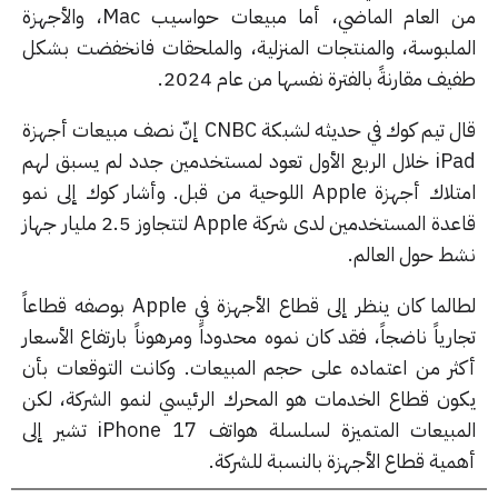
من العام الماضي، أما مبيعات حواسيب Mac، والأجهزة
ملبوسة، والمنتجات المنزلية، والملحقات فانخفضت بشكل
ف مقارنةً بالفترة نفسها من عام 2024.
قال تيم كوك في حديثه لشبكة CNBC إنّ نصف مبيعات أجهزة
iPad خلال الربع الأول تعود لمستخدمين جدد لم يسبق لهم
امتلاك أجهزة Apple اللوحية من قبل. وأشار كوك إلى نمو
قاعدة المستخدمين لدى شركة Apple لتتجاوز 2.5 مليار جهاز
ط حول العالم.
لطالما كان ينظر إلى قطاع الأجهزة في Apple بوصفه قطاعاً
رياً ناضجاً، فقد كان نموه محدوداً ومرهوناً بارتفاع الأسعار
ثر من اعتماده على حجم المبيعات. وكانت التوقعات بأن
ون قطاع الخدمات هو المحرك الرئيسي لنمو الشركة، لكن
المبيعات المتميزة لسلسلة هواتف iPhone 17 تشير إلى
مية قطاع الأجهزة بالنسبة للشركة.