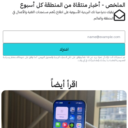
لخص - أخبار منتقاة من المنطقة كل أسبوع
تبقيك نشرة مينا تك البريدية الأسبوعية على اطلاع بأهم مستجدات التقنية والأعمال في
المنطقة والعالم.
اشترك
عبر تسجيلك، أنت تؤكد أن عمرك يزيد عن 18 عاماً وتوافق على تلقي النشرات البريدية والمحتوى الترويجي، كما توافق على شروط الاستخدام وسياسة
 الخاصة بنا. يمكنك إلغاء اشتراكك في أي وقت.
اقرأ أيضاً