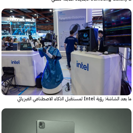
رؤية Intel لمستقبل اﻟذﻛﺎء الاصطناعي الفيزيائي