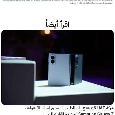
عبر تسجيلك، أنت تؤكد أن عمرك يزيد عن 18 عاماً وتوافق على تلقي النشرات البريدية والمحتوى الترويجي، كما توافق على شروط الاستخدام وسياسة
 الخاصة بنا. يمكنك إلغاء اشتراكك في أي وقت.
اقرأ أيضاً
شركة e& UAE تفتح باب الطلب المسبق لسلسلة هواتف
Samsung  الجديدة القابلة للطي