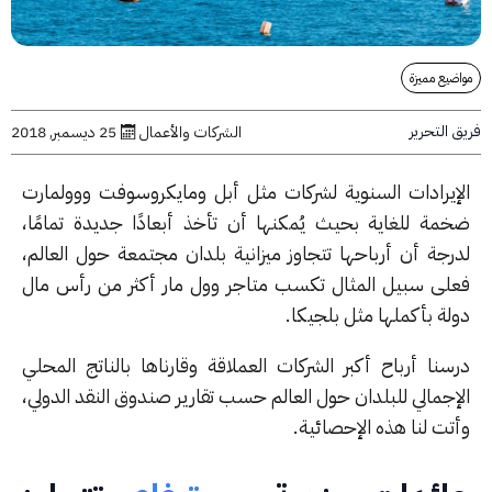
يع مميزة
التحرير
الشركات والأعمال
25 ديسمبر, 2018
إيرادات السنوية لشركات مثل أبل ومايكروسوفت ووولمارت
مة للغاية بحيث يُمكنها أن تأخذ أبعادًا جديدة تمامًا،
رجة أن أرباحها تتجاوز ميزانية بلدان مجتمعة حول العالم،
لى سبيل المثال تكسب متاجر وول مار أكثر من رأس مال
لة بأكملها مثل بلجيكا.
سنا أرباح أكبر الشركات العملاقة وقارناها بالناتج المحلي
إجمالي للبلدان حول العالم حسب تقارير صندوق النقد الدولي،
تت لنا هذه الإحصائية.