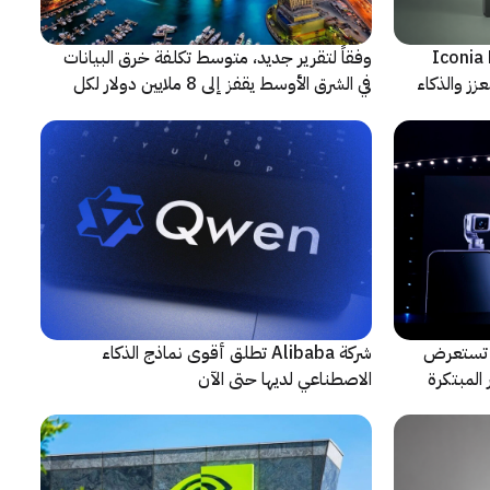
شف عن أجهزة Iconia Duo
وفقاً لتقرير جديد، متوسط تكلفة خرق البيانات
زز والذكاء
في الشرق الأوسط يقفز إلى 8 ملايين دولار لكل
حادثة
لتعاون مع ARRI، شركة HONOR تستعرض
شركة Alibaba تطلق أقوى نماذج الذكاء
المبتكرة
الاصطناعي لديها حتى الآن