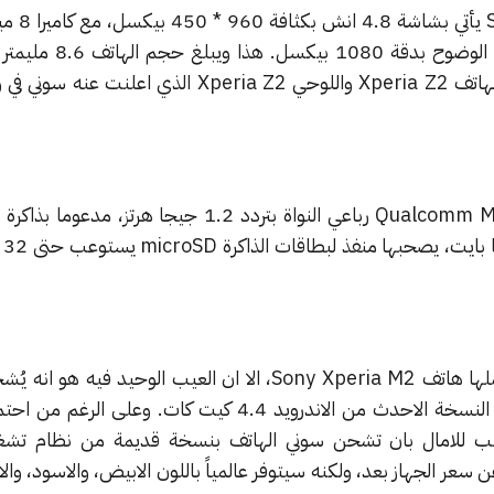
الهاتف الجديد a M2
جرام، كما يمتلك تصميم مشابه لهاتف Xperia Z2 واللوحي Xperia Z2 الذي
جيجا
ورغم المواصفات الجيدة التي يحملها هاتف Sony Xperia M2، الا ان العيب الوحيد 
الاندرويد 4.3 جيلي بين بدلاً من النسخة الاحدث من الاندرويد 4.4 كيت كات. وعل
مخيب للامال بان تشحن سوني الهاتف بنسخة قديمة من نظام تش
ر الجهاز بعد، ولكنه سيتوفر عالمياً باللون الابيض، والاسود، والارج