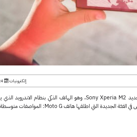
إلكترونيات
24 فبراير,
اعلنت سوني اليوم عن هاتفها الجديد Sony Xperia M2، وهو الهاتف الذكي بنظام الان
الجيل الرابع ومن المرجح ان ينافس في الفئة الجديدة التي اطلقها هاتف G