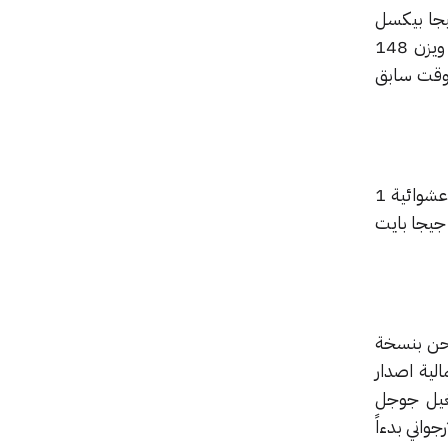
Sony Xperi يأتي بشاشة 4.8 انش بكثافة 960 * 450 بيكسل، مع كاميرا 8 ميجا بيكسل
يمكنها تسجيل الفيديوهات عالية الوضوح بدقة 1080 بيكسل. هذا ويبلغ حجم الهاتف 8.6 مليمتر ويزن 148
 اعلنت عنه سوني في وقت سابق
ويعمل الهاتف بمعالج Qualcomm MSM8926 رباعي النواة بتردد 1.2 جيجا هرتز، مدعوما بذاكرة عشوائية 1
 بايت، وسعة تخزين 8 جيجا بايت، يصحبها منفذ لبطاقات الذاكرة microSD يستوعب حتى 32 جيجا بايت
فيه هو انه يُشحن بنسخة
ى الرغم من احتمالية اصدار
غيل جوجل
واني بدءاً