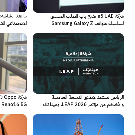
شركة e& UAE تفتح باب الطلب المسبق
الاصطناعي الفيز
لسلسلة هواتف Samsung Galaxy Z
الجديدة القابلة للطي
الرياض تستعد لإطلاق النسخة الخامسة
شرك
والأضخم من مؤتمر LEAP 2026، ومينا تك
Reno16 5G الجديدة
شريكاً إعلامياً للحدث