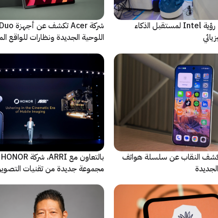
ﻣا بعد الشاشة: رؤية Intel لمستقبل اﻟذﻛﺎء
شركة Acer تك
يائي
اللوحية الجديدة ونظارات للواقع المع
الاصطناعي
ة Oppo تكشف النقاب عن سلسلة هواتف
با
مجموعة جديدة من تقنيات التصوير 