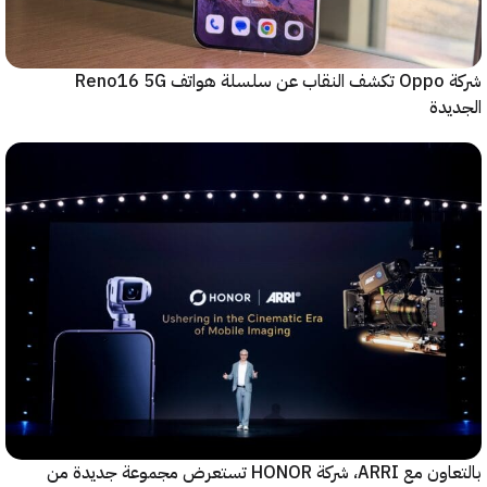
شركة Oppo تكشف النقاب عن سلسلة هواتف Reno16 5G
دة
بالتعاون مع ARRI، شركة HONOR تستعرض مجموعة جديدة من