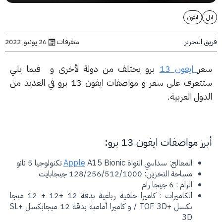
ايفون
التحرير
متفرقات
26 يونيو, 2022
ر
ايفون 13
برو يختلف من دولة لأخرى و فيما يلي
ستتعرف على سعر و مواصفات ايفون 13 برو في العديد من
ول العربية.
ز مواصفات ايفون 13 برو:
المعالج: سداسي النواة
A15 Bionic تكنولوجيا 5 نانو
Apple
مساحة التخزين: 128/256/512/1000 جيجابايت
الرام : 6 جيجا رام
الكاميرات : كاميرا خلفية رباعية بدقة 12 +12 + 12 ميجا
بكسل +TOF 3D / و كاميرا أمامية بدقة 12 ميجابكسل +SL
3D