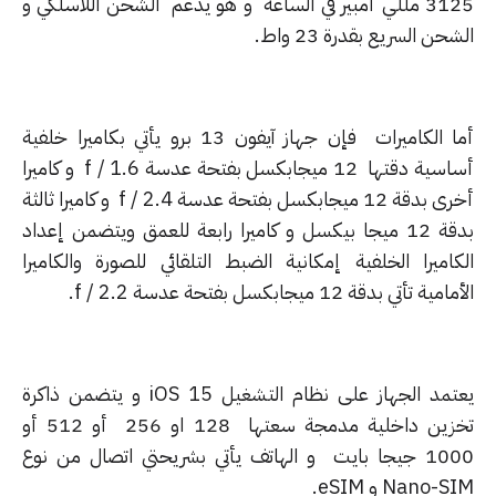
3125 مللي أمبير في الساعة و هو يدعم الشحن اللاسلكي و
حن السريع بقدرة 23 واط.
أما الكاميرات فإن جهاز آيفون 13 برو يأتي بكاميرا خلفية
أساسية دقتها 12 ميجابكسل بفتحة عدسة f / 1.6 و كاميرا
أخرى بدقة 12 ميجابكسل بفتحة عدسة f / 2.4 و كاميرا ثالثة
بدقة 12 ميجا بيكسل و كاميرا رابعة للعمق ويتضمن إعداد
كاميرا الخلفية إمكانية الضبط التلقائي للصورة والكاميرا
ية تأتي بدقة 12 ميجابكسل بفتحة عدسة f / 2.2.
يعتمد الجهاز على نظام التشغيل iOS 15 و يتضمن ذاكرة
تخزين داخلية مدمجة سعتها 128 او 256 أو 512 أو
1000 جيجا بايت و الهاتف يأتي بشريحتي اتصال من نوع
Nano- و eSIM.