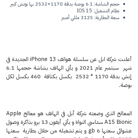
حجم الشاشة: 6.1 بوصة بدقة 1170×2532 بها نوتش كبير
نظام التشغيل: IOS 15
سعة البطارية: 3125 مللي أمبير
أعلنت شركة ابل عن سلسلة هواتف iPhone 13 الجديدة في
شهر سبتمبر عام 2021 و يأتي الهاتف بشاشة حجمها 6.1
إنش بدقة 1170 * 2532 بكسل بكثافة 460 بكسل لكل
صة.
المعالج الذي وضعته شركة أبل في الهاتف هو معالج Apple
A15 Bionic سداسي النواة و يأتي أيفون 13 برو بذاكرة وصول
عشوائي سعتها 6 gb و يتم تشغيله من خلال بطارية سعتها