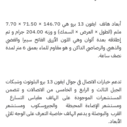
أبعاد هاتف ايفون 13 برو هي 146.70 × 71.50 × 7.70
ملم (الطول × العرض × السمك) و وزنه 204.00 جرام و تم
لاقه بعدة ألوان وهي اللون الأزرق الفاتح سييرا والفضي
والذهبي والرصاصي الداكن و هو مقاوم للماء بعمق 6 متر لمدة
ف ساعة.
تدعم خيارات الاتصال في جوال ايفون 13 برو البلوتوث وشبكات
جيل الثالث و الرابع و الخامس من الاتصالات و تتضمن
مستشعرات الموجودة على الهاتف مقياس التسارع
ستشعر الإضاءة المحيطة والجيروسكوب ومستشعر
قرب والبوصلة و يدعم الهاتف خاصية التعرف على الوجه ثلاثي
بعاد.