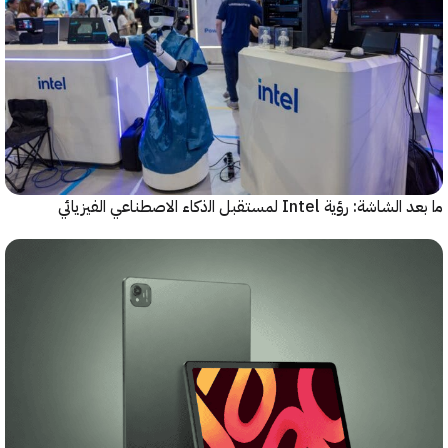
رؤية Intel لمستقبل اﻟذﻛﺎء الاصطناعي الفيزيائي