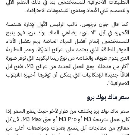
تطبيقات الاحترافية للمستخدمين بما في ذلك التعلم الآلي
تصميم ثلاثي الأبعاد ومنشئ الفيديوهات الاحترافية.
ا قال جون تيرنوس، نائب الرئيس الأول لإدارة هندسة
أجهزة في آبل “لا شيء يضاهي الماك بوك برو، فهو يتيح
مستخدمين إتمام أفضل المهام الخاصة بهم بفضل الأداء
موفر للطاقة الذي يعتمد على شرائح الشركة. وعمر البطارية
ي يدوم طويلا، والشاشة من نوع ريتنا ليكويد التي توفر صورة
أكثر من مذهلة. ومع الجيل الجديد من شرائح M3، تفتح آبل
اقاً جديدة للإمكانيات التي يمكن أن توفرها أجهزة اللابتوب
حترافية”.
ر ماك بوك برو
ر ماك بوك برو يختلف من طراز لآخر حيث يتغير السعر إذا
كان يعمل بشريحة M3 أو M3 Pro أو حتى M3 Max. لأن كل
الج من معالجات آبل يتمتع بقدرات ومواصفات أعلى من