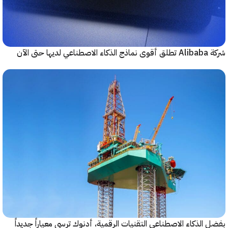
حتى الآن
الذكاء الاصطناعي التقنيات الرقمية، أدنوك ترسي معياراً جديداً