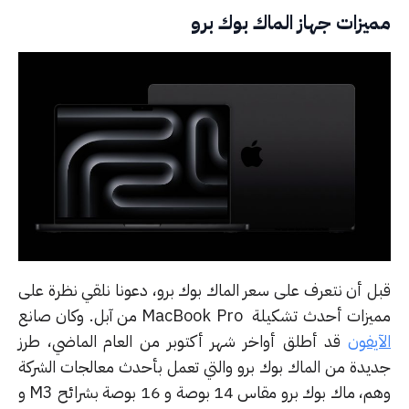
يزات جهاز الماك بوك برو
ل أن نتعرف على سعر الماك بوك برو، دعونا نلقي نظرة على
ت أحدث تشكيلة MacBook Pro من آبل. وكان صانع
يفون
قد أطلق أواخر شهر أكتوبر من العام الماضي، طرز
يدة من الماك بوك برو والتي تعمل بأحدث معالجات الشركة
وهم، ماك بوك برو مقاس 14 بوصة و 16 بوصة بشرائح M3 و