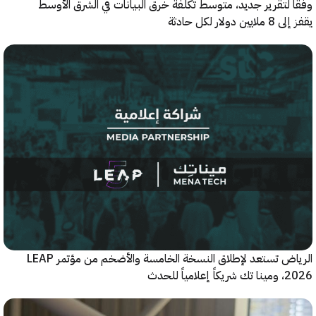
 لتقرير جديد، متوسط تكلفة خرق البيانات في الشرق الأوسط
ولار لكل حادثة
الرياض تستعد لإطلاق النسخة الخامسة والأضخم من مؤتمر LEAP
ياً للحدث