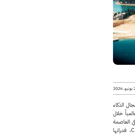
2026
جال الذكاء
مياً خلال
ين في العاصمة
الفرنسية باريس. واستعرضت الشركات الثلاث، وهي TACTICAAI وSIRBAI وCENTAURE.AI، قدراتها