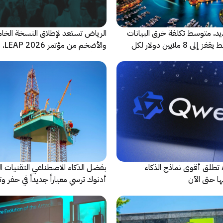
ديد، متوسط تكلفة خرق البيانات
الرياض تستعد لإطلاق النسخة الخا
في الشرق الأوسط يقفز إلى 8 ملايين دولار لكل
والأضخ
شريكاً إعلامياً للحدث
شركة Alibaba تطلق أقوى نماذج الذكاء
بفضل الذكاء الاصطناعي التقنيات ال
ا حتى الآن
أدنوك ترسي معياراً جديداً في حفر وت
النقطية