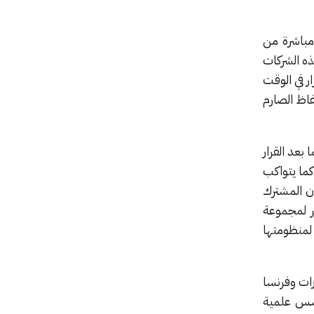
وجيا العميقة (Deep-tech) المستمدة مباشرة من
رات هذه الشركات
ر في الوقت
فاظ الصارم
بعد القرار
الولايات المتحدة الأمريكية بحظر نماذج الذكاء الاصطناعي التي طورتها شركة Anthropic. كما يتواكب
ون المشترك
مر لمجموعة
ً لمنظومتها
رات وفرنسا
أسس علمية