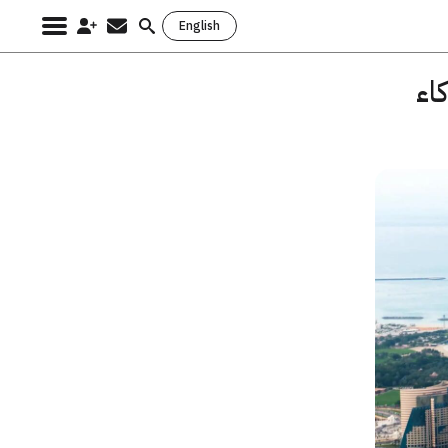
English
Search
for:
اء