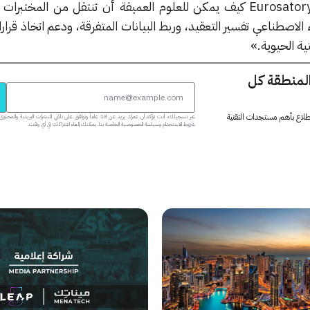
موثوقة. ونحن نظهر في معرض Eurosatory كيف يمكن للعلوم العميقة أن تنتقل من المختب
لاصطناعي تفسير التعقيد، وربط البيانات المتفرقة، ودعم اتخاذ قرار
ية الحيوية.»
المنطقة كل
 اطلاع بأهم مستجدات التقنية
عبر تسجيلك، أنت تؤكد أن عمرك يزيد عن 18 عاماً وتوافق على تلقي النشرات البر
شروط الاستخدام وسياسة الخصوصية الخاصة بنا. يمكنك إلغاء اشتراكك في أي وقت.