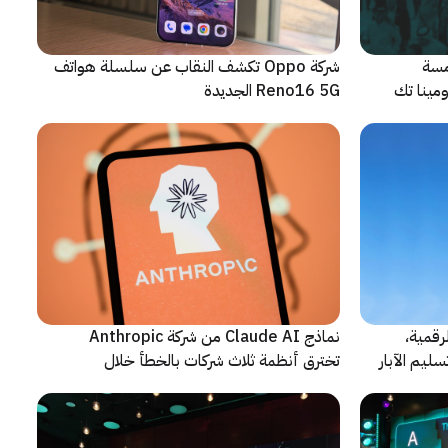
مسة
شركة Oppo تكشف النقاب عن سلسلة هواتف
م من مؤتمر LEAP 2026، ومينا تك
Reno16 5G الجديدة
رقمية،
نماذج Claude AI من شركة Anthropic
سليم الآبار
تخترق أنظمة ثلاث شركات بالخطأ خلال
اختبارات أمنية