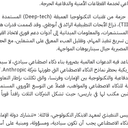
عي لخدمة القطاعات الأمنية والدفاعية الحرجة.
تعتمد هذه الشركات الناشئة على حزمة من تقنيات التكنول
أبحاث معهد الابتكار التكنولوجي (TII)، ذراع الأبحاث التطبيقية الرائد في أبوظبي. وقد صُممت قد
 المستشعرات، والمعلومات الميدانية إلى أدوات دعم فوري لاتخاذ القرا
ن تسريع تنفيذ المهام، وتقليل العبء المعرفي على المشغلين، مع الح
ت المصيرية حيال سيناريوهات المواجهة.
صاعد فيه الدعوات العالمية بضرورة بناء ذكاء اصطناعي سيادي، لا سيما 
الذي اتخذته 
فاعية والتكنولوجية بين الإمارات وفرنسا، والتي تكللت بإطار التعا
ة التحتية للذكاء الاصطناعي والمواهب، فضلاً عن التوسع الأوروبي المست
تية عبر تدشين مكتب لها في باريس؛ حيث تشكل الشركات الثلاث رافداً قويا
س التنفيذي لمعهد الابتكار التكنولوجي، قائلة: «تتشارك دولة الإما
 الذكاء الاصطناعي يجب أن تكون سيادية، ومسؤولة، ومبنية على 