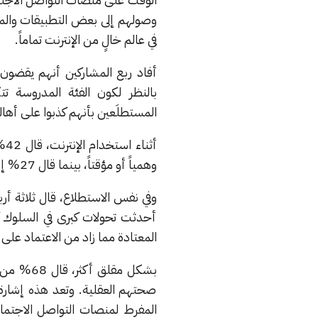
في عالم خالٍ من الإنترنت تماماً.
أفاد ربع المشاركين أنهم يقضون
المستطلَعين بأنهم كذبوا على أهال
وهمياً أو مؤقتاً، بينما قال 27% إنهم تظاهروا بأنهم شخص آخر تماماً.
أحدثت تحولات كبرى في السلوك كو
المعتادة مما زاد من الاعتماد عل
بشكل مقل
صحتهم العقلية. وتعد هذه إشار
المفرط لمنصات التواصل الاجتم