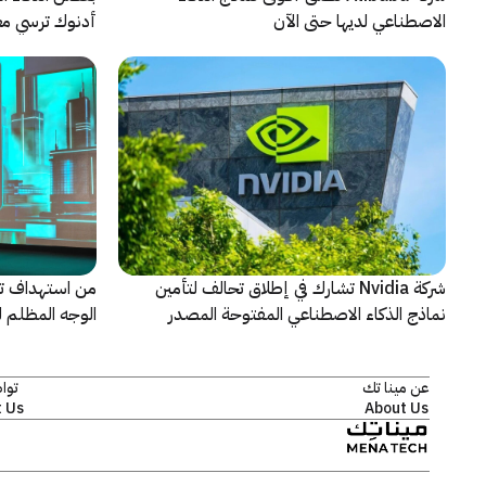
الاصطناعي لديها حتى الآن
أدنوك ترسي معيا
النقطية
شركة Nvidia تشارك في إطلاق تحالف لتأمين
من استهداف ت
نماذج الذكاء الاصطناعي المفتوحة المصدر
الوجه المظلم ل
كاسبرسكي
عن مينا تك
توا
 Us
About Us