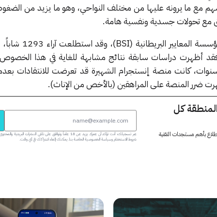
سهم مع ما يرونه عليها من مختلف النواحي، وهو ما يزيد من الضغوط
فق مع تحولات جسدية ونفسية هامة.
تم إجراء هذه الدراسة من قبل مؤسسة المعا
 فقد أظهرت دراسات سابقة نتائج مشابهة للغاية في هذا الخصوص
نوات، كانت منصة إنستجرام الشهيرة قد تعرضت للانتقادات بعدما 
هرت ضرر المنصة على المراهقين (بالأخص من الإناث).
المنطقة كل
 اطلاع بأهم مستجدات التقنية
عبر تسجيلك، أنت تؤكد أن عمرك يزيد عن 18 عاماً وتوافق على تلقي النشرات البر
شروط الاستخدام وسياسة الخصوصية الخاصة بنا. يمكنك إلغاء اشتراكك في أي وقت.