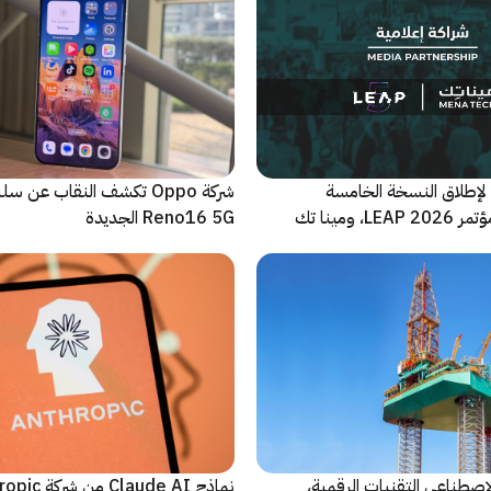
لإطلاق النسخة الخامسة
شركة Oppo تكشف النقاب عن
والأضخم من مؤتمر LEAP 2026، ومينا تك
Reno16 5G الجديدة
 للحدث
اصطناعي التقنيات الرقمية،
نماذج Claude AI م