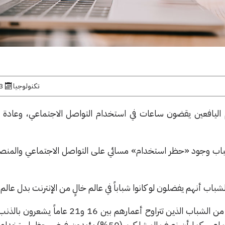
تكنولوجيا
23 ما
يافعين يقضون ساعات في استخدام التواصل الاجتماعي، وعادة 
اب وجود «حظر استخدام» مسائي على التواصل الاجتماعي والمنصا
كشف بحث أخير أن حوالي 70% من الشباب الذين تتراوح أعمارهم بين 16
الوقت على منصات التواصل الاجتماعي. كما أن نصف المشاركين (50%) يؤيدون فر