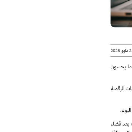
يو, 2025
ما يحسون
ت الرقمية
 و21 عاماً يشعرون بالذنب بعد قضاء
ض حظر استخدام رقمي يقيّد