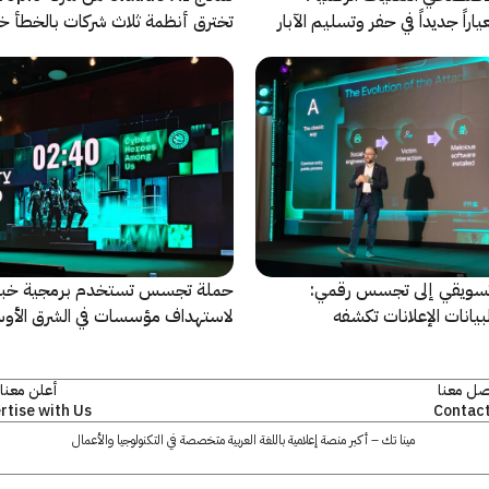
راً جديداً في حفر وتسليم الآبار
تخترق أنظمة ثلاث شركات بالخطأ خ
اختبارات أمنية
سويقي إلى تجسس رقمي:
حملة تجسس تستخدم برمجية خبي
بيانات الإعلانات تكشفه
لاستهداف مؤسسات في الشرق الأو
وإفريقيا
صل معنا
أعلن معنا
rtise with Us
Contact
مينا تك – أكبر منصة إعلامية باللغة العربية متخصصة في التكنولوجيا والأعمال