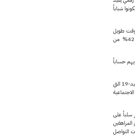
ل 46% إنهم يفضلون أن يكونوا شباباً
 وقت طويل
بالنظر لكون الفئة المدروسة تتكون بشكل أساسي من طلاب الثانوية والجامعات. كما اعترف 42% من
إنهم كذبوا بشأن أعمارهم، واعترف 40% بأن لديهم حساباً
وفي نفس الاستطلاع، قال ثلاثة أرباع المشاركين إنهم قضوا وقتاً أطول على الإنترنت بسبب جائحة كوفيد-19 التي
لاجتماعية
ثر سلباً على
المراهقين
ت التواصل