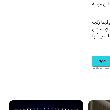
 في مرحلة
يير البريطانية (BSI)، وقد استطلعت آراء 1293 شاباً، وفيما ركزت
 في مناطق
تبين أنها
اشترك
يدية والمحتوى الترويجي، كما توافق على