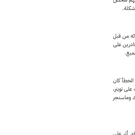
ئه من قبل
ادرين على
ميع.
لخطأ كان
لى تويتر،
ك وماسنجر
ا وقد أثر على