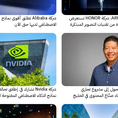
بالتعاون مع ARRI، شركة HONOR تستعرض
شركة Alibaba تطلق أقوى نماذج
من تقنيات التصوير المبتكرة
الاصطناعي لديها حتى الآن
حول إلى مشروع تجاري
شركة Nvidia تشارك في إطلاق ت
د صنّاع المحتوى في الخليج
نماذج الذكاء الاصطناعي المفتوحة 
فصلية