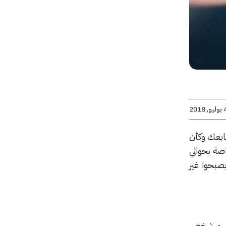
يو, 2018
تابعك وكأن
صة بحوالي
صبحوا غير
ان لديهم شخص