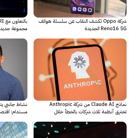
شركة Oppo تكشف النقاب عن سلسلة هواتف
Reno16 5G الجديدة
مجموعة جديدة 
نماذج Claude AI من شركة Anthropic
نشاط جانبي يت
تخترق أنظمة ثلاث شركات بالخطأ خلال
مستدام: اقتصا
اختبارات أمنية
يشهد مرحلة م