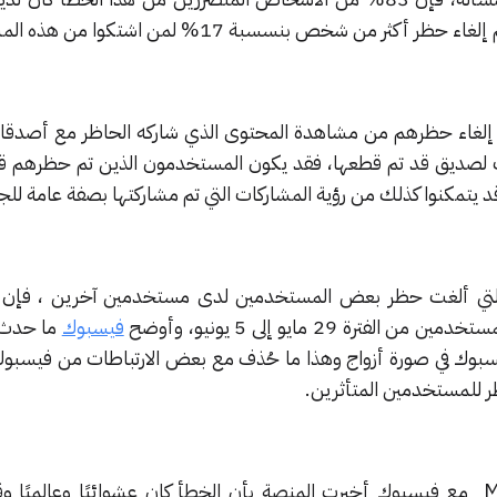
كثر من شخص بنسسبة 17% لمن اشتكوا من هذه المشكلة.
 إلغاء حظرهم من مشاهدة المحتوى الذي شاركه الحاظر مع أصدقا
ت لصديق قد تم قطعها، فقد يكون المستخدمون الذين تم حظرهم ق
 يتمكنوا كذلك من رؤية المشاركات التي تم مشاركتها بصفة عامة للج
التي ألغت حظر بعض المستخدمين لدى مستخدمين آخرين ، فإن ا
فيسبوك
ما حدث ع
 فيسبوك في صورة أزواج وهذا ما حُذف مع بعض الارتباطات من فيسبو
 للمستخدمين المتأثرين.
عندما تواصلت منصة Mashable مع فيسبوك أخبرت المنصة بأن الخطأ كان عشوائيًا وعالميً