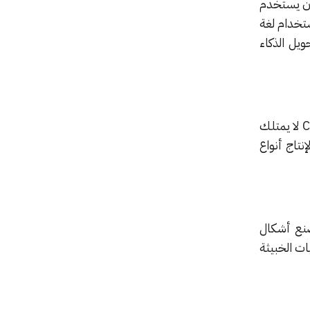
 يمكن أن يستخدم
ستخدام لغة
ويل الذكاء
ليزداد الطين بلة، قال الباحثون أن استخدام إصدار واجهة برمجة التطبيقات (API) من أداة ChatGPT لا يمتلك
نتاج أنواع
صنع أشكال
ات الخبيثة