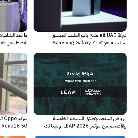
شركة e& UAE تفتح باب الطلب المسبق
الاصطناعي الفيز
لسلسلة هواتف Samsung Galaxy Z
الجديدة القابلة للطي
الرياض تستعد لإطلاق النسخة الخامسة
شرك
والأضخم من مؤتمر LEAP 2026، ومينا تك
Reno16 5G الجديدة
شريكاً إعلامياً للحدث