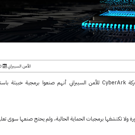
الأمن السيبراني
20 ين
⬤ قال الباحثون الأمنيون في شركة CyberArk للأمن السيبراني أنهم صنعوا برمجية خبي
ة ولا تكتشفها برمجيات الحماية الحالية، ولم يحتج صنعها سوى تعل