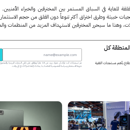
لقة للغاية في السباق المستمر بين المخترقين والخبراء الأمنيين.
يات خبيثة وطرق اختراق أكثر تنوعاً دون القلق من حجم الاستثمار ا
ت، وهذا ما سيحرر المخترقين لاستهداف المزيد من المنظمات وا
المنطقة كل
 اطلاع بأهم مستجدات التقنية
عبر تسجيلك، أنت تؤكد أن عمرك يزيد عن 18 عاماً وتوافق على تلقي النشرات البر
شروط الاستخدام وسياسة الخصوصية الخاصة بنا. يمكنك إلغاء اشتراكك في أي وقت.