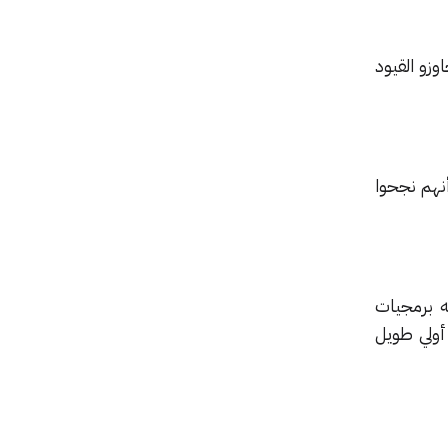
ء تجاوزو القيود
ركة أنهم نجحوا
فه برمجيات
 أولي طويل