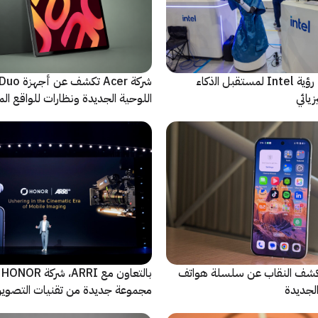
ﻣا بعد الشاشة: رؤية Intel لمستقبل اﻟذﻛﺎء
شركة Acer تك
يائي
اللوحية الجديدة ونظارات للواقع المع
الاصطناعي
ة Oppo تكشف النقاب عن سلسلة هواتف
با
مجموعة جديدة من تقنيات التصوير 