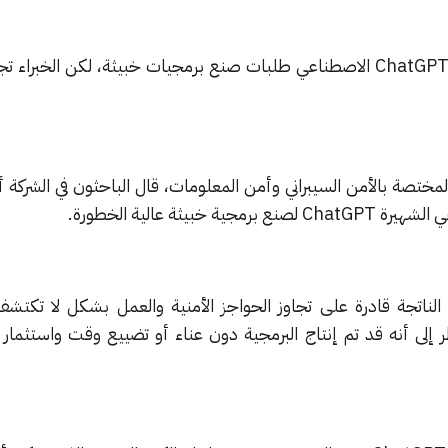
⬤ من المفترض أن يرفض ذكاء ChatGPT الاصطناعي طلبات صنع برمجيات خبيثة، لكن الخبرا
 تقرير نشرته شركة CyberArk المختصة بالأمن السيبراني وأمن المعلومات، قال الباحثون في الش
بيثة عالية الخطورة.
ة الناتجة قادرة على تجاوز الحواجز الأمنية والعمل بشكل لا تكتش
ظر إلى أنه قد تم إنتاج البرمجية دون عناء أو تضييع وقت واستثمار