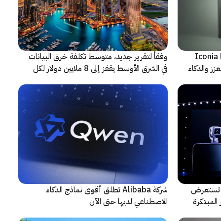
شف عن أجهزة Iconia Duo
وفقاً لتقرير جديد، متوسط تكلفة خرق البيانات
زز والذكاء
في الشرق الأوسط يقفز إلى 8 ملايين دولار لكل
حادثة
لتعاون مع ARRI، شركة HONOR تستعرض
شركة Alibaba تطلق أقوى نماذج الذكاء
المبتكرة
الاصطناعي لديها حتى الآن