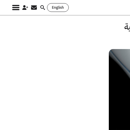
English
Search
for:
 برمجية