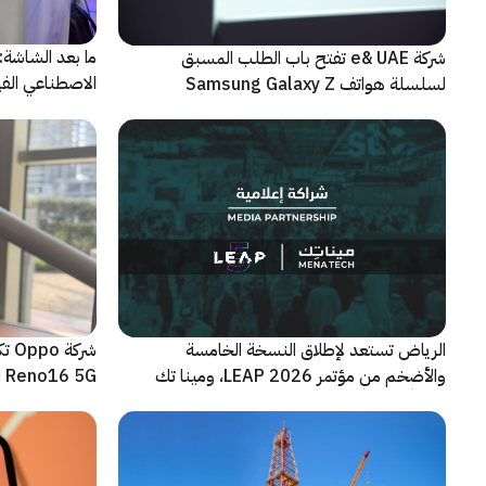
شركة e& UAE تفتح باب الطلب المسبق
الاصطناعي الفيز
لسلسلة هواتف Samsung Galaxy Z
الجديدة القابلة للطي
الرياض تستعد لإطلاق النسخة الخامسة
شرك
والأضخم من مؤتمر LEAP 2026، ومينا تك
Reno16 5G الجديدة
شريكاً إعلامياً للحدث