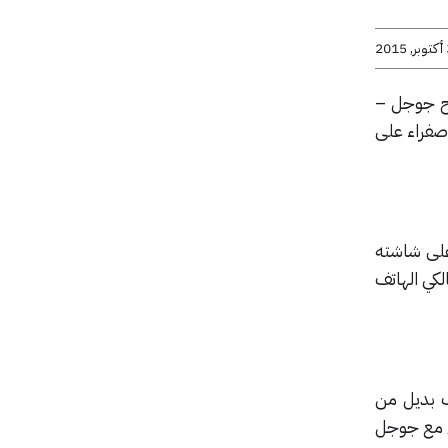
20
إل جي لصالح جوجل –
صفراء على
لبقع الصفراء على شاشته
، حيث أفاد عدداً من مالكي الهاتف
ف بديل من
ل مع جوجل