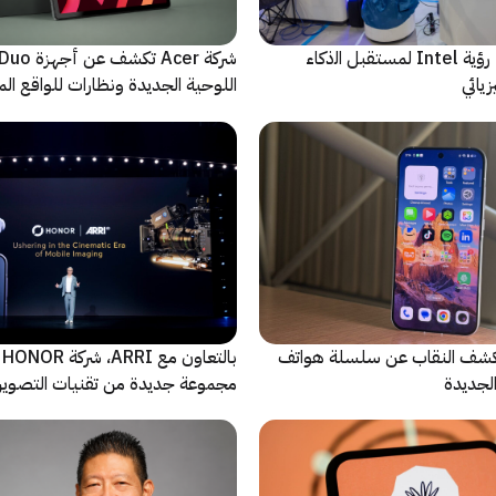
ﻣا بعد الشاشة: رؤية Intel لمستقبل اﻟذﻛﺎء
شركة Acer تك
يائي
اللوحية الجديدة ونظارات للواقع المع
الاصطناعي
ة Oppo تكشف النقاب عن سلسلة هواتف
با
مجموعة جديدة من تقنيات التصوير 