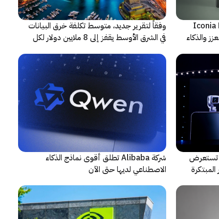
شف عن أجهزة Iconia Duo
وفقاً لتقرير جديد، متوسط تكلفة خرق البيانات
زز والذكاء
في الشرق الأوسط يقفز إلى 8 ملايين دولار لكل
حادثة
لتعاون مع ARRI، شركة HONOR تستعرض
شركة Alibaba تطلق أقوى نماذج الذكاء
المبتكرة
الاصطناعي لديها حتى الآن