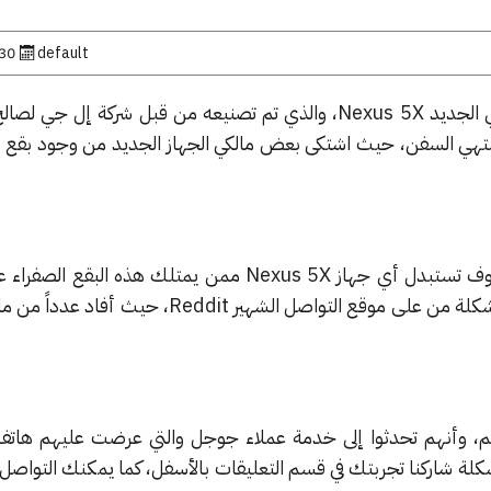
default
30 أكتوبر, 15
أطلقت جوجل مؤخراً هاتفها الذكي الجديد Nexus 5X، والذي تم تصنيعه من قبل شركة 
تشتهي السفن، حيث اشتكى بعض مالكي الجهاز الجديد من وجود بقع 
والآن، فقد أعلنت جوجل أنها سوف تستبدل أي جهاز Nexus 5X ممن يمتلك هذه ا
بهاتف جديد. وتأتي أخبار هذه المشكلة من على موقع التواصل الشهير Reddit
، وأنهم تحدثوا إلى خدمة عملاء جوجل والتي عرضت عليهم هات
كلة شاركنا تجربتك في قسم التعليقات بالأسفل، كما يمكنك التواص