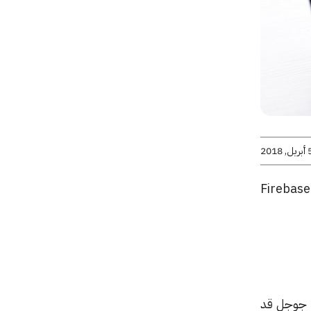
يل, 2018
قررت شركة جوجل ، استبدال خدمة اختصار الروابط الشهيرة، goo.gl URL، بخدمة روابط جديدة Firebase
ة جوجل قد