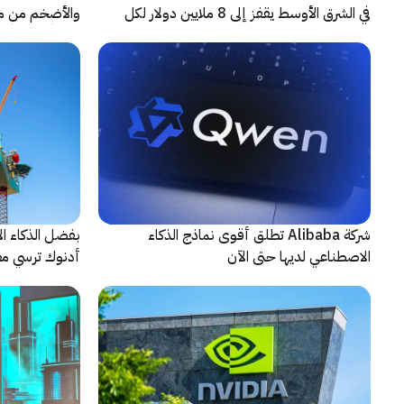
في الشرق الأوسط يقفز إلى 8 ملايين دولار لكل
حادثة
شريكاً إعلامياً
شركة Alibaba تطلق أقوى نماذج الذكاء
بفضل الذكاء ال
الاصطناعي لديها حتى الآن
أدنوك ترسي معيا
النقطية