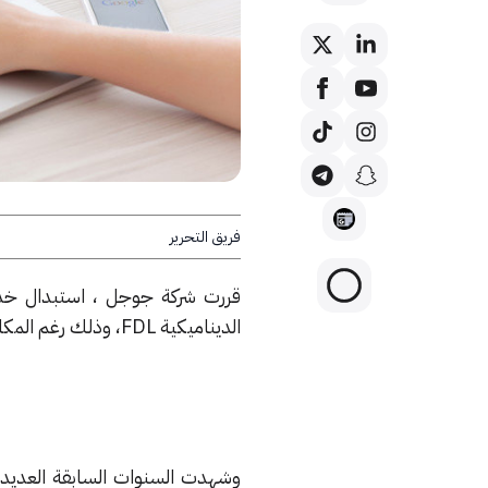
فريق التحرير
الديناميكية FDL، وذلك رغم المكانة والشهرة الكبيرة التي تحظى بها خدمتها لاختصار الروابط.
وشهدت السنوات السابقة العديد 