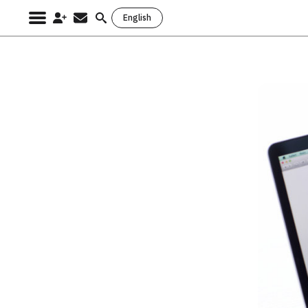
English
Search
for: