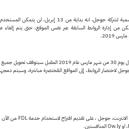
وحسب ما نشر على المدونة الرسمية لشركة جوجل، انه بداية من 13 إبريل، ل
 من إدارة الروابط السابقة عبر نفس الموقع، حتى يتم إلغاء عم
وذكرت جوجل عبر البيان، أنه بحلول يوم 30 من شهر مارس عام 2019 المقبل سيتوق
ل لاختصار الروابط، إلى المواقع المُختصرة مباشرة، وسيتم دمجها ت
كما حرصت أكبر محرك بحث على الانترنت، جوجل ، عل