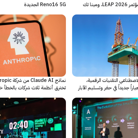
والأضخم من مؤتمر LEAP 2026، ومينا تك
Reno16 5G الجديدة
 للحدث
اصطناعي التقنيات الرقمية،
نماذج Claude AI م
راً جديداً في حفر وتسليم الآبار
تخترق أنظمة ثلاث شركات بالخطأ خ
اختبارات أمنية