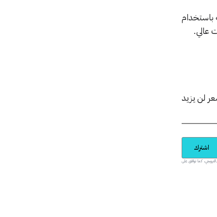
 باستخدام
 عالي.
عر لن يزيد
اشترك
يدية والمحتوى الترويجي، كما توافق على