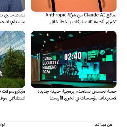
نماذج Claude AI من شركة Anthropic
نشاط جانبي يت
تخترق أنظمة ثلاث شركات بالخطأ خلال
مستدام: اقتصا
اختبارات أمنية
يشهد مرحلة م
حملة تجسس تستخدم برمجية خبيثة جديدة
مايكروسوفت ت
لاستهداف مؤسسات في الشرق الأوسط
اصطناعي موفر 
وإفريقيا
الأمنية ومعالجت
عن مينا تك
توا