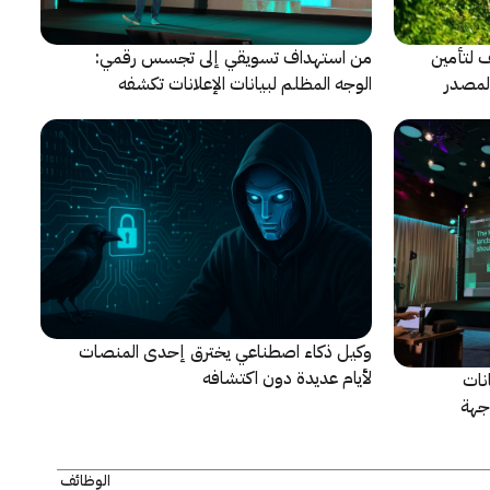
حالف لتأمين
من استهداف تسويقي إلى تجسس رقمي:
المصدر
الوجه المظلم لبيانات الإعلانات تكشفه
كاسبرسكي
وكيل ذكاء اصطناعي يخترق إحدى المنصات
لأيام عديدة دون اكتشافه
نات
جهة
الوظائف