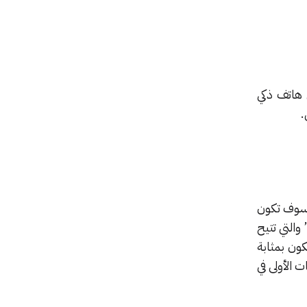
 هاتف ذكي
.
رمجية، على رأسها ميزة تدعى “Youcapture”، والتي سوف تكون
 متعلقًا بفتح تطبيق يوتيوب من خلال ذر خاص على الجانب، هذا بالإضافة إلى ميزة “YouTwist” والتي تتيح
Creator Connect” والتي سوف تكون بمثابة
الأولى في