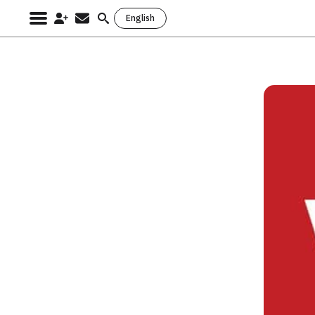
English
Search
for: