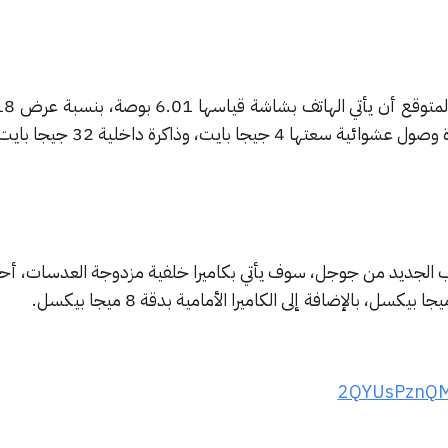
يوب الجديد من جوجل، سوف يأتي بكاميرا خلفية مزدوجة العدسات، أح