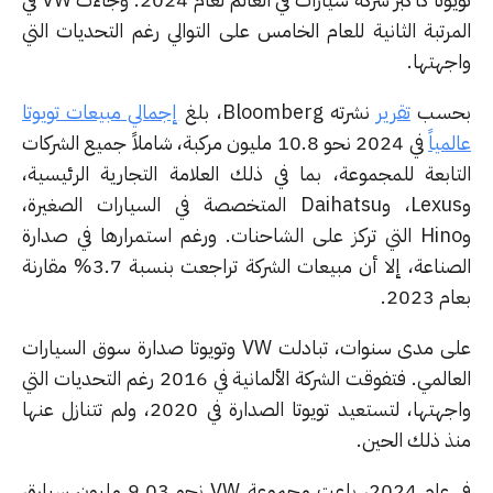
مرتبة الثانية للعام الخامس على التوالي رغم التحديات التي
جهتها.
سب
تقرير
نشرته Bloomberg، بلغ
إجمالي مبيعات تويوتا
مياً
في 2024 نحو 10.8 مليون مركبة، شاملاً جميع الشركات
تابعة للمجموعة، بما في ذلك العلامة التجارية الرئيسية،
وLexus، وDaihatsu المتخصصة في السيارات الصغيرة،
وHino التي تركز على الشاحنات. ورغم استمرارها في صدارة
الصناعة، إلا أن مبيعات الشركة تراجعت بنسبة 3.7% مقارنة
2023.
على مدى سنوات، تبادلت VW وتويوتا صدارة سوق السيارات
العالمي. فتفوقت الشركة الألمانية في 2016 رغم التحديات التي
واجهتها، لتستعيد تويوتا الصدارة في 2020، ولم تتنازل عنها
ذ ذلك الحين.
في عام 2024، باعت مجموعة VW نحو 9.03 مليون سيارة،