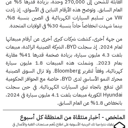
القابلة للشحن إلى 270,000 وحدة، بزيادة قدرها 5% عن
ام السابق. وتوضح هذه الأرقام التباين في الأسواق، إذ زادت
VW من تسليم السيارات الكهربائية في الصين بنسبة 8%،
ا شهدت انخفاضاً حاداً بنسبة 30% في الولايات المتحدة.
 جهة أخرى، كشفت شركات كبرى أخرى عن أرقام مبيعاتها
لعام 2024. إذ سجلت BYD، الشركة الصينية الرائدة، مبيعات
بلغت 4.3 مليون سيارة، بزيادة ضخمة قدرها 41% مقارنة
بعام 2023. وشملت هذه المبيعات 1.8 مليون سيارة
كهربائية، وفقاً لتقرير Bloomberg. ولا تزال السوق الصينية
محرك النمو الأساسي لدى BYD، خاصة مع الحوافز الحكومية
تي تدفع باتجاه تبني السيارات الكهربائية. في حين سجلت
Hyundai الكورية مبيعات بلغت 4.1 مليون سيارة في 2024،
 1.8% عن العام السابق.
لخص - أخبار منتقاة من المنطقة كل أسبوع
تبقيك نشرة مينا تك البريدية الأسبوعية على اطلاع بأهم مستجدات التقنية والأعمال في