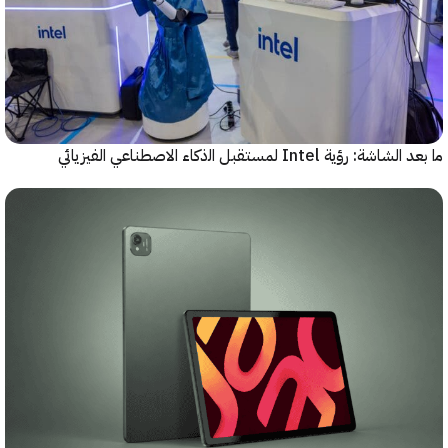
رؤية Intel لمستقبل اﻟذﻛﺎء الاصطناعي الفيزيائي