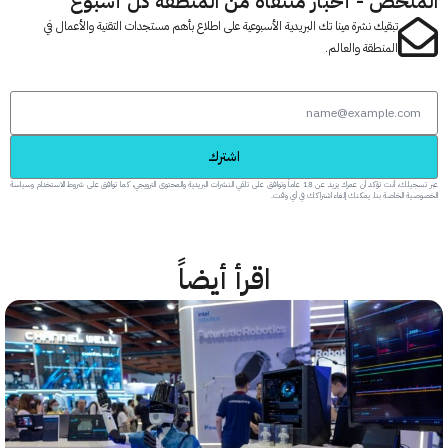
لخص - أخبار منتقاة من المنطقة كل أسبوع
تبقيك نشرة مينا تك البريدية الأسبوعية على اطلاع بأهم مستجدات التقنية والأعمال في
المنطقة والعالم.
اشترك
عبر تسجيلك، أنت تؤكد أن عمرك يزيد عن 18 عاماً وتوافق على تلقي النشرات البريدية والمحتوى الترويجي، كما توافق على شروط الاستخدام وسياسة
 الخاصة بنا. يمكنك إلغاء اشتراكك في أي وقت.
اقرأ أيضاً