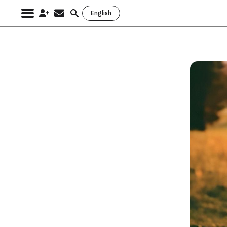
English
Search
for: