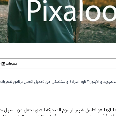
متفرقات
9 فب
اندرويد و الايفون؟ تابع القراءة و ستتمكن من تحميل افضل برنامج لتحريك ال
تطبيق Lightricks Enlight Pixaloop هو تطبيق شهير للرسوم المتحركة للصور يجعل من الس