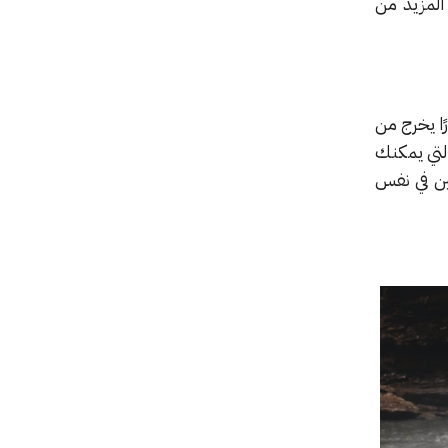
المزيد من
رًا يخرج من
التي يمكنك
هين في نفس