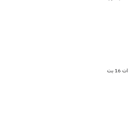
يمكنك إضافة تأثيرات رسوم متحركة فريدة إلى صورك ببضع نقرات حيث يدعم التطبيق معالج الصور ذات 16 بت