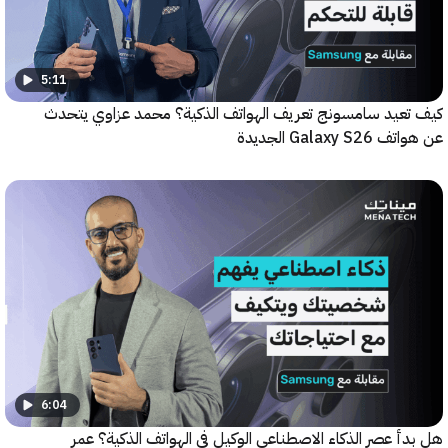
5:11
عيد سامسونج تعريف الهواتف الذكية؟ محمد عزاوي يتحدث
Galax الجديدة
6:04
 عصر الذكاء الاصطناعي الوكيل في الهواتف الذكية؟ عمر