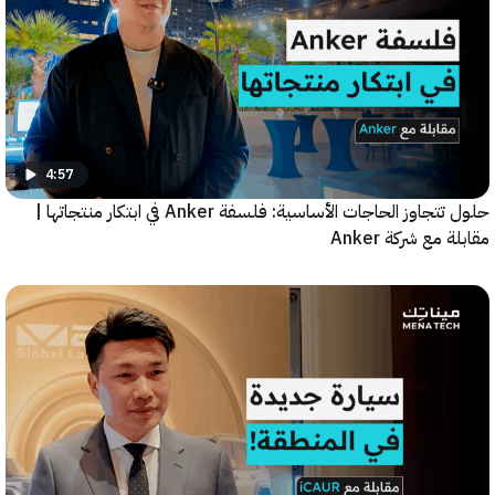
4:57
حلول تتجاوز الحاجات الأساسية: فلسفة Anker في ابتكار منتجاتها |
مع شركة Anker