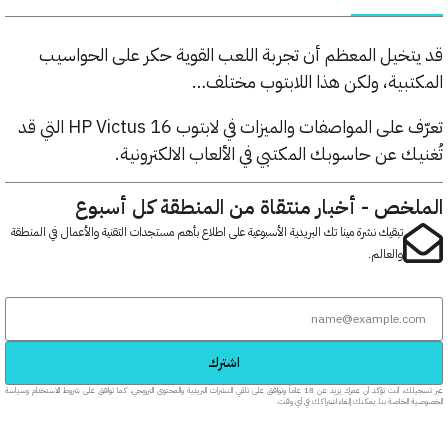
خيل المعظم أن تجربة اللعب القوية حكر على الحواسيب
بية، ولكن هذا اللابتوب مختلف…
تعرّف على المواصفات والميزات في لابتوب HP Victus 16 التي قد
ك عن حاسوبك المكتبي في الألعاب الالكترونية.
خص - أخبار منتقاة من المنطقة كل أسبوع
تبقيك نشرة مينا تك البريدية الأسبوعية على اطلاع بأهم مستجدات التقنية والأعمال في المنطقة
والعالم.
اشترك
عبر تسجيلك، أنت تؤكد أن عمرك يزيد عن 18 عاماً وتوافق على تلقي النشرات البريدية والمحتوى الترويجي، كما توافق على شروط الاستخدام وسياسة
خاصة بنا. يمكنك إلغاء اشتراكك في أي وقت.