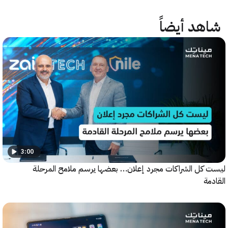
هد أيضاً
3:00
كل الشراكات مجرد إعلان… بعضها يرسم ملامح المرحلة
ة