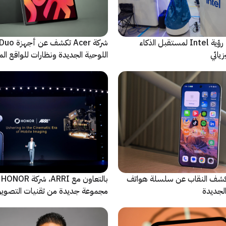
ﻣا بعد الشاشة: رؤية Intel لمستقبل اﻟذﻛﺎء
شركة Acer تك
يائي
اللوحية الجديدة ونظارات للواقع المع
الاصطناعي
ة Oppo تكشف النقاب عن سلسلة هواتف
با
مجموعة جديدة من تقنيات التصوير 