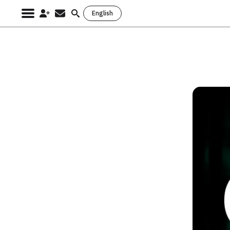
English
Search
for: