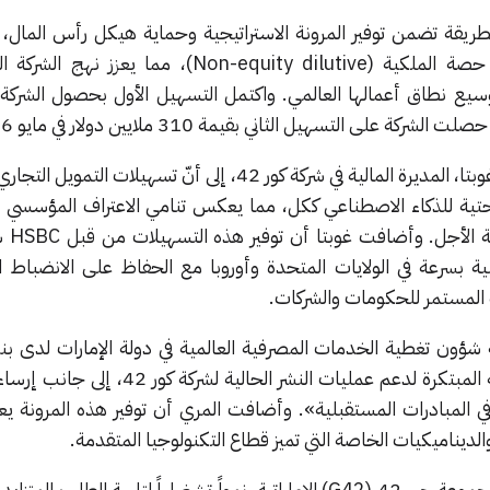
طريقة تضمن توفير المرونة الاستراتيجية وحماية هيكل رأس المال، 
هذه التسهيلات بأنها لا تخفض حصة الملكية (Non-equity dilutive)، مما
تعليقاً على هذا الأمر، أشارت نيها غوبتا، المديرة المالية في شركة كور 42، إلى أنّ تسهي
حتية للذكاء الاصطناعي ككل، مما يعكس تنامي الاعتراف المؤسسي بب
الاصطناعي ك
 بسرعة في الولايات المتحدة وأوروبا مع الحفاظ على الانضباط الم
لمستمر للحكومات والشركات.
«تم تصميم هذه الهياكل التمويلية المبتكرة لدعم عمليات النشر الحا
 المبادرات المستقبلية». وأضافت المري أن توفير هذه المرونة ي
لديناميكيات الخاصة التي تميز قطاع التكنولوجيا المتقدمة.
تشهد كور 42، وهي شركة تابعة لمجموعة جي 42 (G42) الإماراتية، نمواً تشغيلياً لتلبية الطلب