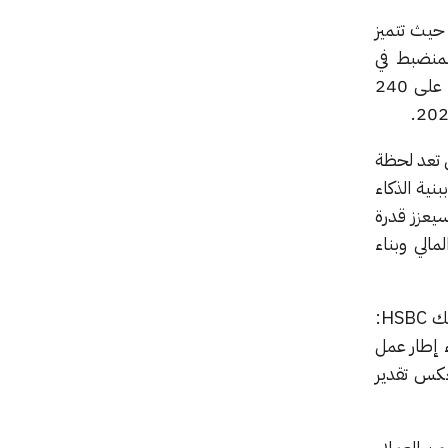
حيث تتميز
 يعزز نهج الشركة المنضبط في
تخصيص رأس المال تزامناً مع توسيع نطاق أعمالها العالمي. واكتمل التسهيل الأول بحصول الشركة على 240
لات التمويل التجاري تعد لحظة
نية الذكاء
أصول صناعية طويلة الأجل. وأضافت غوبتا أن توفير هذه التسهيلات من قبل HSBC سيعزز قدرة
الي وبناء
كذلك، قالت شيخة المري، رئيسة شؤون تغطية الخدمات المصرفية العالمية في دولة الإمارات لدى بنك HSBC:
لية لشركة كور 42، إلى جانب إرساء إطار عمل
عكس تقدير
 المتزايد من العملاء