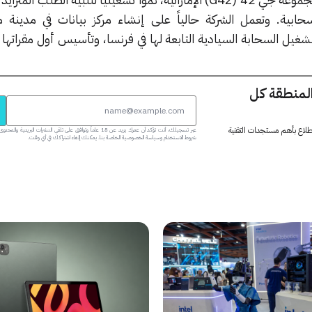
حابية. وتعمل الشركة حالياً على إنشاء مركز بيانات في مدينة م
شغيل السحابة السيادية التابعة لها في فرنسا، وتأسيس أول مقراتها ال
المنطقة كل
 اطلاع بأهم مستجدات التقنية
عبر تسجيلك، أنت تؤكد أن عمرك يزيد عن 18 عاماً وتوافق على تلقي النشرات البر
شروط الاستخدام وسياسة الخصوصية الخاصة بنا. يمكنك إلغاء اشتراكك في أي وقت.