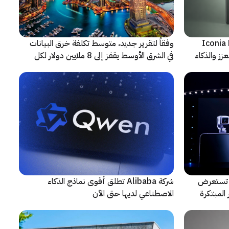
شف عن أجهزة Iconia Duo
وفقاً لتقرير جديد، متوسط تكلفة خرق البيانات
زز والذكاء
في الشرق الأوسط يقفز إلى 8 ملايين دولار لكل
حادثة
لتعاون مع ARRI، شركة HONOR تستعرض
شركة Alibaba تطلق أقوى نماذج الذكاء
المبتكرة
الاصطناعي لديها حتى الآن