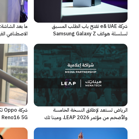
شركة e& UAE تفتح باب الطلب المسبق
الاصطناعي الفيز
لسلسلة هواتف Samsung Galaxy Z
الجديدة القابلة للطي
الرياض تستعد لإطلاق النسخة الخامسة
شرك
والأضخم من مؤتمر LEAP 2026، ومينا تك
Reno16 5G الجديدة
شريكاً إعلامياً للحدث