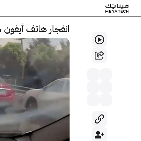
انفجار هاتف أيفون 6 في وجه مالكه بالصين