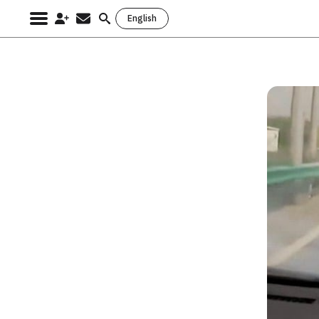
English
Search
for: