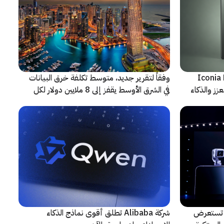
شف عن أجهزة Iconia Duo
وفقاً لتقرير جديد، متوسط تكلفة خرق البيانات
زز والذكاء
في الشرق الأوسط يقفز إلى 8 ملايين دولار لكل
حادثة
لتعاون مع ARRI، شركة HONOR تستعرض
شركة Alibaba تطلق أقوى نماذج الذكاء