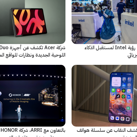
ﻣا بعد الشاشة: رؤية Intel لمستقبل اﻟذﻛﺎء
شركة Acer تك
يائي
اللوحية الجديدة ونظارات للواقع المع
الاصطناعي
ة Oppo تكشف النقاب عن سلسلة هواتف
با