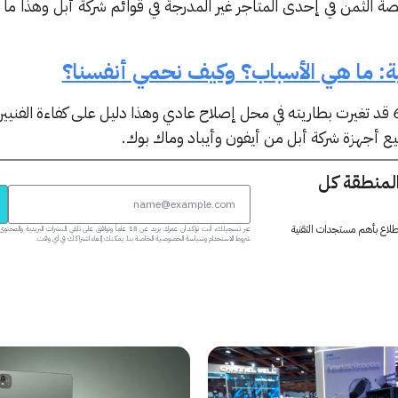
ة الثمن في إحدى المتاجر غير المدرجة في قوائم شركة أبل وهذا ما
كية: ما هي الأسباب؟ وكيف نحمي أنفسنا؟
أكد زوج السيدة أن الجهاز أيفون 6 قد تغيرت بطاريته في محل إصلاح عادي وهذا دليل على كفاءة ال
ع أجهزة شركة أبل من أيفون وأيباد وماك بوك.
المنطقة كل
 اطلاع بأهم مستجدات التقنية
عبر تسجيلك، أنت تؤكد أن عمرك يزيد عن 18 عاماً وتوافق على تلقي النشرات البر
شروط الاستخدام وسياسة الخصوصية الخاصة بنا. يمكنك إلغاء اشتراكك في أي وقت.