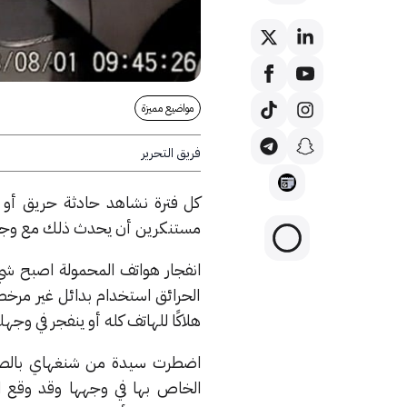
مواضيع مميزة
فريق التحرير
كل فترة نشاهد حادثة حريق أو انف
مستنكرين أن يحدث ذلك مع وجود م
انفجار هواتف المحمولة اصبح شيء ع
الحرائق استخدام بدائل غير مرخ
هلاكًا للهاتف كله أو ينفجر في وج
الخاص بها في وجهها وقد وقع ال