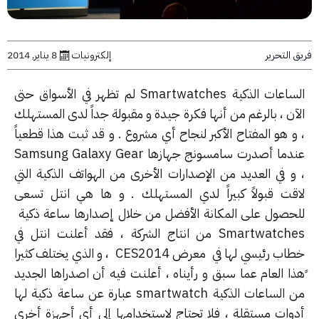
التحرير
إلكترونيات
8 يناير, 2014
الساعات الذكية Smartwatches لم تظهر في الأسواق حتى
آن ، بالرغم من أنها فكرة جيدة و مقبولة جداً لدى المستهلك
و هو المفتاح الأكبر لنجاح أي مشروع . و قد ثبت هذا قطعياً
عندما أصدرت سامسونج جهازها Samsung Galaxy Gear
و في العديد من الإصدارات الأخرى من الهواتف الذكية التي
قت قبولاً كبيراً لدي المستهلك . و ها هي انتل تسعى
حصول على المكانة الأفضل من خلال إصدارها ساعة ذكية
Smartwatches من انتاج الشركة ، فقد أعلنت انتل في
خطاب رئيسي لها في معرض CES2014 ، و الذي يختلف كثيرا
ذا العام عما سبق و رأيناه ، أعلنت فيه أن اصدراها الجديد
من الساعات الذكية smartwatch عبارة عن ساعة ذكية لها
وات مستقلة ، فلا تحتاج لاستخدامها إلى أي أجهزة أخرى