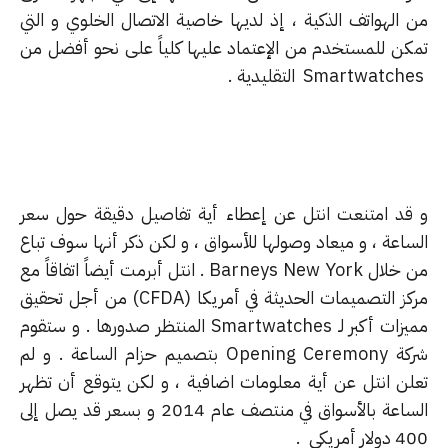
 الهواتف الذكية ، إذ لديها خاصية الاتصال الخلوي و التي
كن للمستخدم من الإعتماد عليها كلياً على نحو أفضل من
قد امتنعت انتل عن إعطاء أية تفاصيل دقيقة حول سعر
ساعة ، و ميعاد وصولها للأسواق ، و لكن ذكر أنها سوف تباع
من خلال Barneys New York . انتل أبرمت أيضاً اتفاقاً مع
مركز التصميمات الحديثة في أمريكا (CFDA) من أجل تحقيق
مميزات أكبر لـ Smartwatches المنتظر صدورها . و ستقوم
شركة Opening Ceremony بتصميم حزام الساعة . و لم
لن انتل عن أية معلومات اضافية ، و لكن يتوقع أن تظهر
الساعة بالأسواق في منتصف عام 2014 و بسعر قد يصل إلى
ر أمريكي .