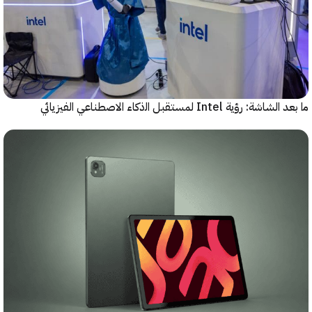
رؤية Intel لمستقبل اﻟذﻛﺎء الاصطناعي الفيزيائي