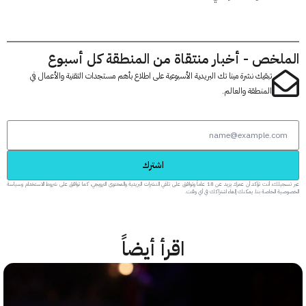
لخص - أخبار منتقاة من المنطقة كل أسبوع
تبقيك نشرة مينا تك البريدية الأسبوعية على اطلاع بأهم مستجدات التقنية والأعمال في
المنطقة والعالم.
اشترك
عبر تسجيلك، أنت تؤكد أن عمرك يزيد عن 18 عاماً وتوافق على تلقي النشرات البريدية والمحتوى الترويجي، كما توافق على شروط الاستخدام وسياسة
 الخاصة بنا. يمكنك إلغاء اشتراكك في أي وقت.
اقرأ أيضاً