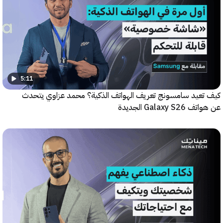
5:11
عيد سامسونج تعريف الهواتف الذكية؟ محمد عزاوي يتحدث
Galax الجديدة