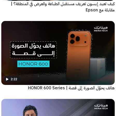
عيد إبسون تعريف مستقبل الطباعة والعرض في المنطقة؟ |
ع Epson
2:22
ّل الصورة إلى قصة | HONOR 600 Series