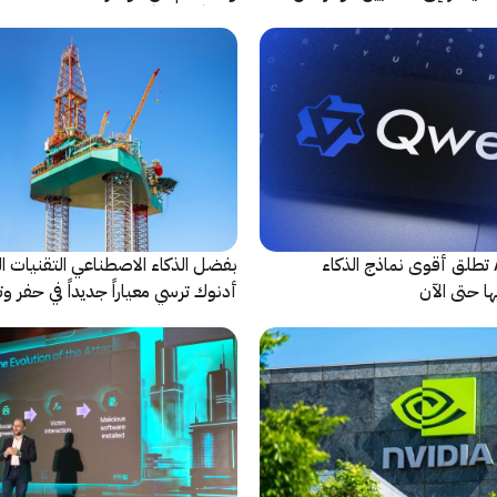
شريكاً إعلامياً للحدث
شركة Alibaba تطلق أقوى نماذج الذكاء
بفضل الذكاء الاصطناعي التقنيات ال
ا حتى الآن
أدنوك ترسي معياراً جديداً في حفر وت
النقطية