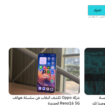
اشترك
يدية والمحتوى الترويجي، كما توافق على
مسة
شركة Oppo تكشف النقاب عن سلسلة هواتف
م من مؤتمر LEAP 2026، ومينا تك
Reno16 5G الجديدة