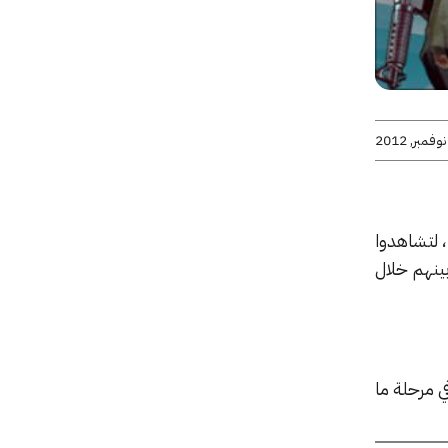
وصل المقطع الدعائي الثاني للجزء الذي طال انتظاره من لعبة سرقة السيَّارات الكبرى، جراند ثيف أوتو 5، لتشاهدوا
بينهم خلال
هزة الكمبيوتر في مرحلة ما