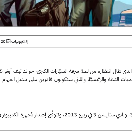
إلكترونيات
20 نوفمبر, 2012
يات الثلاثة والرئيسيَّة واللاتي ستكونون قادرين على تبديل المهام 
اللعبة قادمة إلى إكس بوكس 360، وبلاي ستايشن 3 في ربيع 2013، ونتوقَّع إصدار لأج