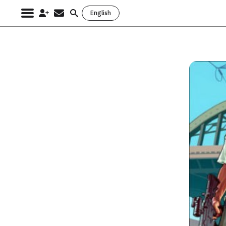
English
Search
for: