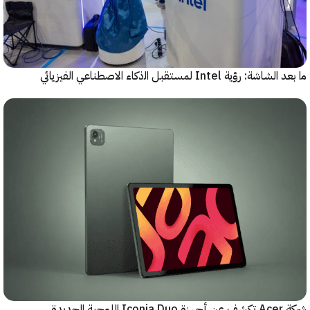
رؤية Intel لمستقبل اﻟذﻛﺎء الاصطناعي الفيزيائي
شركة Acer تكشف عن أجهزة Iconia Duo اللوحية الجديدة