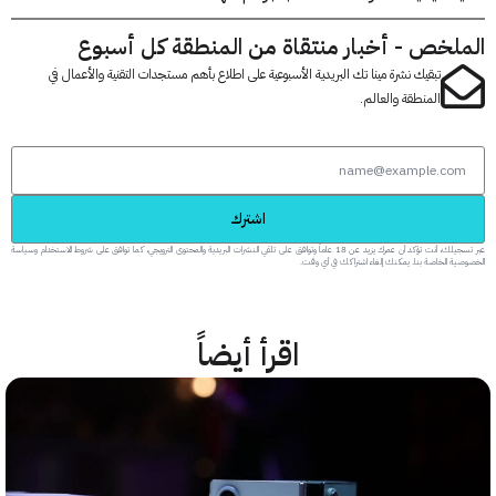
لخص - أخبار منتقاة من المنطقة كل أسبوع
تبقيك نشرة مينا تك البريدية الأسبوعية على اطلاع بأهم مستجدات التقنية والأعمال في
المنطقة والعالم.
اشترك
عبر تسجيلك، أنت تؤكد أن عمرك يزيد عن 18 عاماً وتوافق على تلقي النشرات البريدية والمحتوى الترويجي، كما توافق على شروط الاستخدام وسياسة
 الخاصة بنا. يمكنك إلغاء اشتراكك في أي وقت.
اقرأ أيضاً