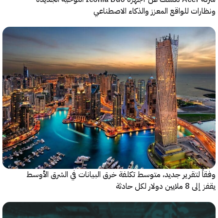
ات للواقع المعزز والذكاء الاصطناعي
 لتقرير جديد، متوسط تكلفة خرق البيانات في الشرق الأوسط
ولار لكل حادثة