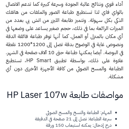
اء قوي ونتائج عالية الجودة وسرعة كبيرة كما تدعم الاتصال
لواي فاي لذا تستطيع طباعة الصور والملفات من هاتفك
ذكي بكل سهولة. وتتميز طابعة الليزر من اتش بي بعدد من
ميزات الرائعة بما في ذلك، حجم صغير يساعد على وضعها في
 مكان بالمنزل أو العمل. كما أنها توفر طباعة فائقة الدقة
ونصوص غاية في الوضوح بدقة تصل إلى 1200*1200 نقطة
في البوصة. أيضا يمكنها طباعة حتى 10 آلاف صفحة في الشهر.
علاوة على ذلك، بواسطة تطبيق HP Smart، تستطيع
طباعة والمسح الضوئي من كافة الأجهزة الأخرى دون أي
كلة.
اصفات طابعة HP Laser 107w
المهام: الطباعة والنسخ والمسح الضوئي
سرعة الطباعة: تصل إلى 21 صفحة في الدقيقة
درج إدخال: يمكنه استيعاب 150 ورقة