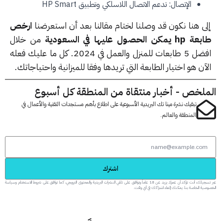
الإتصال: تدعم الاتصال اللاسلكي وتطبيق HP Smart
ى هنا نكون قد وصلنا لختام مقالنا بعد أن استعرضنا
ارخص
كن الحصول عليها في السعودية
من خلال
افضل 5 طابعات للمنزل والعمل في 2024. كل ما عليك فعله
ن هو اختيار الطابعة التي تريدها وفقا للميزانية واحتياجاتك.
لخص - أخبار منتقاة من المنطقة كل أسبوع
تبقيك نشرة مينا تك البريدية الأسبوعية على اطلاع بأهم مستجدات التقنية والأعمال في
المنطقة والعالم.
اشترك
عبر تسجيلك، أنت تؤكد أن عمرك يزيد عن 18 عاماً وتوافق على تلقي النشرات البريدية والمحتوى الترويجي، كما توافق على شروط الاستخدام وسياسة
 الخاصة بنا. يمكنك إلغاء اشتراكك في أي وقت.