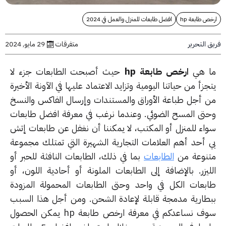
 طابعة hp
افضل طابعات للمنزل والعمل في 2024
التحرير
متفرقات
29 مايو, 2024
 هي
ارخص طابعة hp
حيث أصبحت الطابعات جزء لا
زأ من حياتنا اليومية وتزايد الاعتماد عليها في الآونة الأخيرة
 أجل طباعة الأوراق والمستندات وإرسال الفاكس والنسخ
تى المسح الضوئي. وعندما نرغب في معرفة افضل طابعات
اء للمنزل أو المكتب، لا يمكننا أن نغفل عن طابعات إتش
 أحد أهم العلامات التجارية الشهيرة التي تمتلك مجموعة
نوعة من
الطابعات
بما في ذلك، الطابعات النافثة للحبر أو
ليزر. بالإضافة إلى الطابعات الملونة أو أحادية اللون، أو
بعات الكل في واحد وحتى الطابعات المحمولة المزودة
طارية مدمجة قابلة لإعادة الشحن. ومن أجل هذا السبب
سوف نساعدكم في معرفة ارخص طابعة hp يمكن الحصول