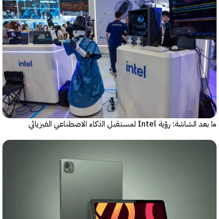
رؤية Intel لمستقبل اﻟذﻛﺎء الاصطناعي الفيزيائي