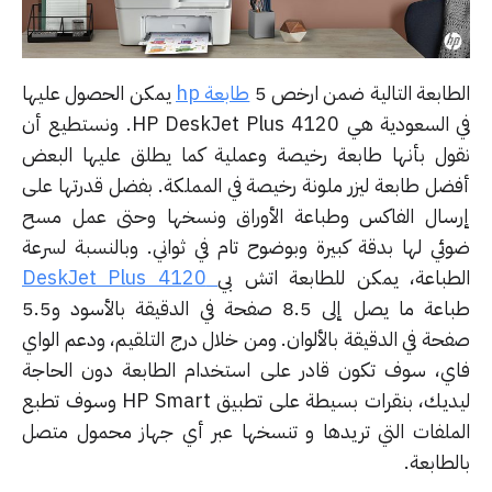
طابعة التالية ضمن ارخص 5
طابعة hp
يمكن الحصول عليها
في السعودية هي HP DeskJet Plus 4120. ونستطيع أن
ول بأنها طابعة رخيصة وعملية كما يطلق عليها البعض
ضل طابعة ليزر ملونة رخيصة في المملكة. بفضل قدرتها على
سال الفاكس وطباعة الأوراق ونسخها وحتى عمل مسح
ئي لها بدقة كبيرة وبوضوح تام في ثواني. وبالنسبة لسرعة
طباعة، يمكن للطابعة اتش بي
DeskJet Plus 4120
طباعة ما يصل إلى 8.5 صفحة في الدقيقة بالأسود و5.5
حة في الدقيقة بالألوان. ومن خلال درج التلقيم، ودعم الواي
ي، سوف تكون قادر على استخدام الطابعة دون الحاجة
ليديك، بنقرات بسيطة على تطبيق HP Smart وسوف تطبع
ملفات التي تريدها و تنسخها عبر أي جهاز محمول متصل
طابعة.