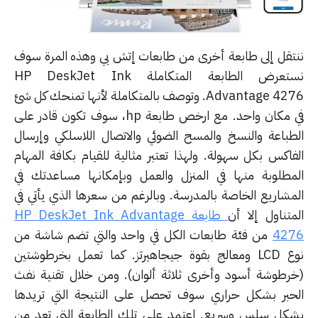
تقل إلى طابعة أخرى من طابعات إتش بي وهذه المرة سوف
نستعرض الطابعة المتكاملة HP DeskJet Ink
Advantage 4276. وتوصف بالمتكاملة لأنها تمنحك كل شئ
في مكان واحد. مع ارخص طابعة hp، سوف تكون قادر على
طباعة والنسخ والمسح الضوئي والاتصال اللاسلكي وإرسال
فاكس بكل سهولة. ولهذا تعتبر مثالية للقيام بكافة المهام
مطلوبة منها في المنزل والعمل وبإمكانها مساعدتك في
مشاريع الخاصة بالمدرسة. وبالرغم من سعرها الذي يأتي في
متناول إلا أن
طابعة HP DeskJet Ink Advantage
42
من فئة طابعات الكل في واحد والتي تضم شاشة من
نوع LCD ومعالج بقوة جيجاهيرتز. كما تعمل بخرطوشتين
رطوشة أسود وأخرى ثلاثة ألوان). ومن خلال تقنية نفث
حبر بشكل حراري سوف تحصل على النتيجة التي تريدها
كل سلس وسريع. اعتمد على تلك الطابعة التي تعد من