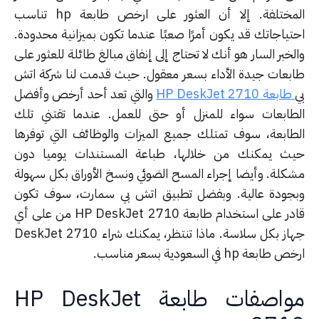
المختلفة. إلا أن العثور على ارخص طابعة hp تناسب
تياجاتك قد يكون أمرًا صعبًا عندما تكون بميزانية محدودة.
خبر السار هو أنك لا تحتاج إلى إنفاق مبالغ طائلة للعثور على
بعات جيدة الأداء بسعر معقول. حيث قدمت لنا شركة اتش
طابعة HP DeskJet 2710
والتي تعد أحد أرخص وأفضل
طابعات سواء للمنزل أو حتى للعمل. عندما تقتني تلك
طابعة، سوف تمتلك جميع الميزات والوظائف التي توفرها
ث يمكنك من خلالها، طباعة المستندات يوميا دون
كلة. وأيضا إجراء المسح الضوئي ونسخ الأوراق بكل سهولة
جودة عالية. وبفضل تطبيق اتش بي سمارت، سوف تكون
قادر على استخدام طابعة HP DeskJet 2710 من على أي
جهاز بكل سلاسة. ماذا تنتظر، يمكنك شراء DeskJet 2710
ابعة hp في السعودية بسعر مناسب.
مواصفات طابعة HP DeskJet