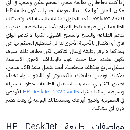
ا كنت بحاجة إلى طابعة صغيرة الحجم يمكن وضعها في أي
مكان بالمنزل أو المكتب بالسعودية. حينها ستكون طابعة HP
DeskJet 2320 أحد الحلول المثالية بالنسبة لك. وتعد تلك
طابعة اسهل طريقة لانجاز المهام الأساسية الخاصة بك حيث
عم الطباعة والنسخ والمسح الضوئي. لكنها لا تدعم الواي
ي أو الاتصال بالأجهزة الأخرى لذا لن تستطيع التحكم بها عن
د كما لا توفر وظيفة إرسال الفاكس. لكن بخلاف ذلك، سوف
ون مفيدة جدا حيث تقوم بالوظائف الأخرى الأساسية
بشكل سريع وبتكلفة منخفضة. أيضا بفضل منفذ USB مدمج،
كنك توصيل طابعتك بالكمبيوتر أو اللابتوب واستخدام
بيق اتش بي سمارت لتشغيل الطابعة بخطوات سهلة
سيطة. يمكنك شراء
طابعة HP DeskJet 2320
الأرخص
 السعودية واطبع أوراقك ومستنداتك اليومية في وقت قصير
ن أي مشكلة.
مواصفات طابعة HP DeskJet