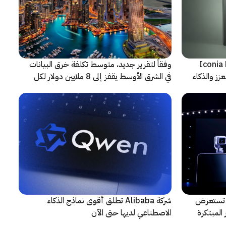
شف عن أجهزة Iconia Duo
وفقاً لتقرير جديد، متوسط تكلفة خرق البيانات
زز والذكاء
في الشرق الأوسط يقفز إلى 8 ملايين دولار لكل
حادثة
لتعاون مع ARRI، شركة HONOR تستعرض
شركة Alibaba تطلق أقوى نماذج الذكاء
المبتكرة
الاصطناعي لديها حتى الآن