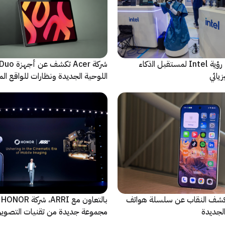
ﻣا بعد الشاشة: رؤية Intel لمستقبل اﻟذﻛﺎء
شركة Acer تك
يائي
اللوحية الجديدة ونظارات للواقع المع
الاصطناعي
ة Oppo تكشف النقاب عن سلسلة هواتف
با
مجموعة جديدة من تقنيات التصوير 