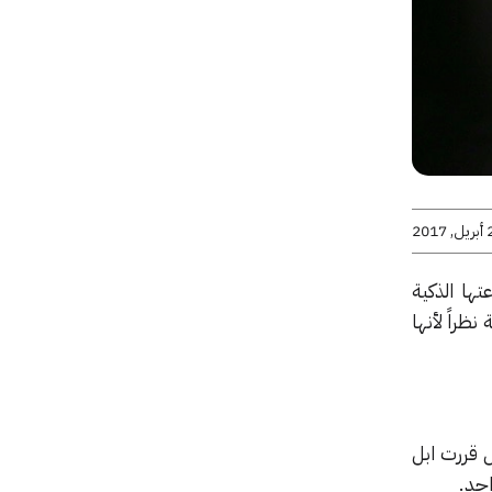
2017
ءاً من إطلاقها لساعتها الذكية
لشاشات بالمقارنة مع OLED و LCD قفزة مهمة نظراً لأنها
 قررت ابل