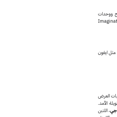
لج ووحدات
انت تحصل عليها سابقاً من شركتي Dialog Semiconductor و Imagination
مثل ايفون
يات العرض
لة الأمد.
جي
، اللتين