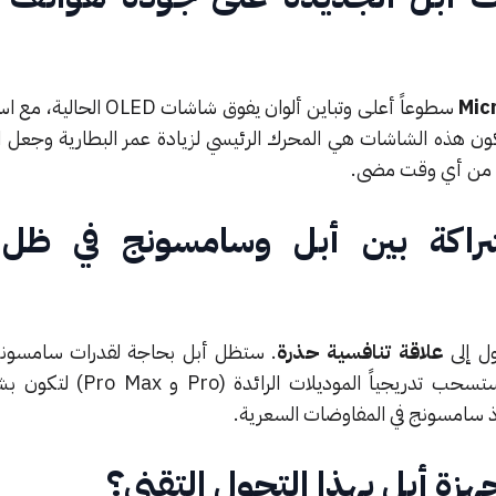
Mic
سطوعاً أعلى وتباين ألوان يفوق شاشات D
لطاقة. في عام 2026، ستكون هذه الشاشات هي المحرك الرئيسي لزيادة عمر البطارية وجع
ً من أي وقت مضى.
راكة بين أبل وسامسونج في ظل
ول إلى
علاقة تنافسية حذرة
. ستظل أبل بحاجة لقدرات سامسونج 
الهائلة لبعض المكونات، لكنها ستسحب تدريجياً المو
 سامسونج في المفاوضات السعرية.
هزة أبل بهذا التحول التقني؟