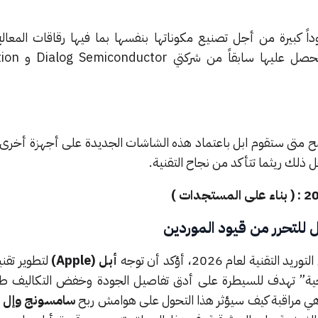
اً كبيرة من أجل تصنيع مكوناتها بنفسها بما فيها رقاقات المعا
معالجة الرسوميات والتي ك
اضح متى ستقوم ابل باعتماد هذه الشاشات الجديدة على أجهزة أخرى 
 ذلك ريثما تتأكد من نجاح التقنية.
ل للتحرر من قيود الموردين
ية لعام 2026، أؤكد أن توجه
أبل (Apple)
لتطوير تقن
جية” تهدف للسيطرة على أدق تفاصيل الجودة وخفض التكاليف طوي
ي مراقبة كيف سيؤثر هذا التحول على هوامش ربح
سامسونج وإل 