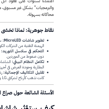
اعتمدتا لسنوات على عقود أبل ا
والبرمجيات” بشكل غير مسبوق، مما 
محاكاته بسهولة.
نقاط جوهرية: لماذا تخشى 
تطوير شاشات MicroLED:
سع
الهيمنة التقنية من الشركات الكو
التحكم في سلاسل التوريد:
ا
دون ضغوط من الموردين.
تكامل النظام البيئي:
البطارية وجودة العرض في أجهزة
تقليل التكاليف الإجمالية:
رغم
كانت تذهب كأرباح لشركتي LG و Samsung.
الأسئلة الشائعة حول صراع
كيف ستؤثر شاشات