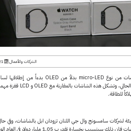
الشركات والأعمال
21 أبريل, 
يبدو أن ابل تسعى لاعتماد شاشات من نوع micro-LED بدلاً من OLED بد
Watch Series 3 في نهاية العام الحالي، وتشكل هذه ا
كاً للطاقة.
ئة لشركات سامسونج وال جي اللتان تزودان ابل بالشاشات، وفي حال
يتسبب بخسارة تقدر ب 1,05 مليار دولار في العام الواحد.