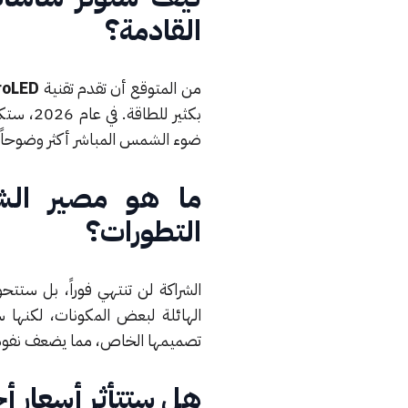
القادمة؟
من المتوقع أن تقدم تقنية
roLED
بكثير ل
ضوء الشمس المباشر أكثر وضوحا
ما هو مصير الش
التطورات؟
الشراكة لن تنتهي فوراً، بل ستتح
تصميمها الخاص، مما يضعف نفوذ
هل ستتأثر أسعار أج