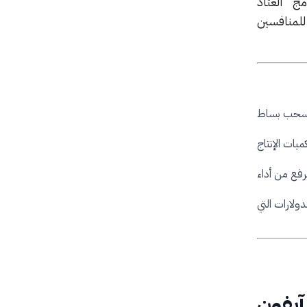
ج “العتاد
 للمنافسين
 يسحب بساط
يات الإنتاج
تناغم فائق مع معالجات Apple Silicon، مما يرفع من أداء
دولارات التي
يفون