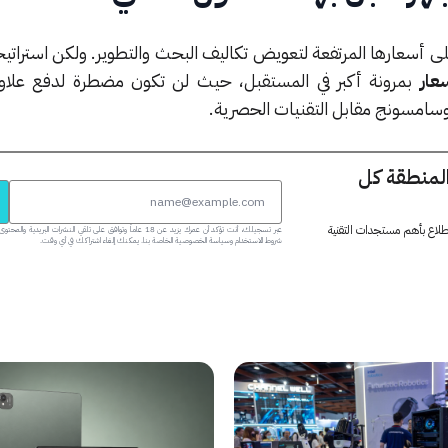
ى أسعارها المرتفعة لتعويض تكاليف البحث والتطوير. ولكن استراتيجي
عار
بمرونة أكبر في المستقبل، حيث لن تكون مضطرة لدفع علاو
سامسونج مقابل التقنيات الحصرية.
المنطقة كل
 اطلاع بأهم مستجدات التقنية
عبر تسجيلك، أنت تؤكد أن عمرك يزيد عن 18 عاماً وتوافق على تلقي النشرات البر
شروط الاستخدام وسياسة الخصوصية الخاصة بنا. يمكنك إلغاء اشتراكك في أي وقت.