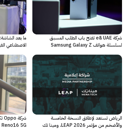
شركة e& UAE تفتح باب الطلب المسبق
الاصطناعي الفيز
لسلسلة هواتف Samsung Galaxy Z
الجديدة القابلة للطي
الرياض تستعد لإطلاق النسخة الخامسة
شرك
والأضخم من مؤتمر LEAP 2026، ومينا تك
Reno16 5G الجديدة
شريكاً إعلامياً للحدث