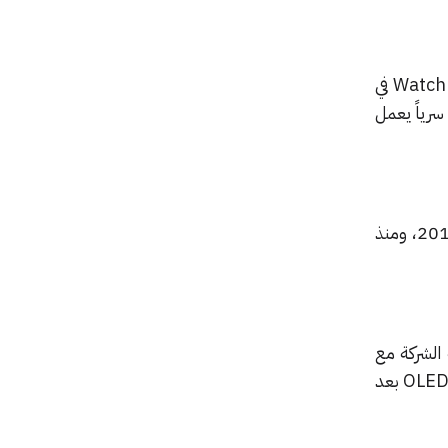
ووفقاً لموقع Business Korea فإن ابل ستبدأ بتصنيع هذه الشاشات الخاصة بساعتها Watch Series 3 في
ن الشركة تملك فريقاً سرياً يعمل
وتأتي هذه الخطوة بعد حصول ابل على ملكية شركة LuxVue لتصنيع شاشات micro-LED في عام 2014، ومنذ
OLED وهو ما تؤكده صفقة الشركة مع
سامسونج لشراء 70 مليون شاشة، ويبدو أن ابل تستعد للانتقال إلى شاشات micro-LED واستبدال OLED بعد