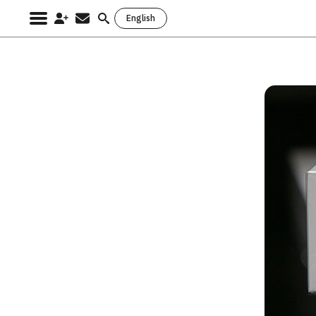
English
Search
for: