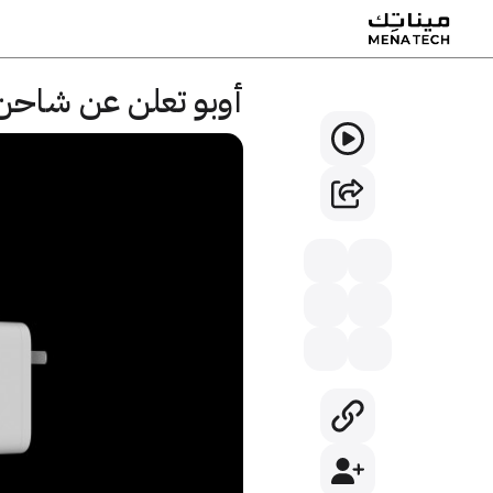
أوبو تعلن عن شاحن بقوة 125 واط وآخر لاسلك