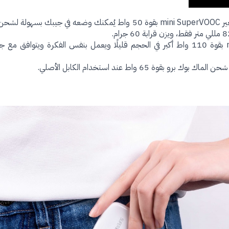
أعلنت أوبو أيضًا عن شاحن صغير mini SuperVOOC بقوة 50 واط يُمكنك وضعه في جيبك ب
أمّا شاحن mini SuperVOOC بقوة 110 واط أكبر في الحجم قليلًا ويعمل بنفس الفكرة ويتوافق 
بقوة 65 واط عند استخدام الكابل الأصلي.