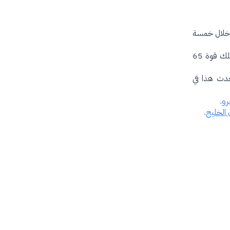
عة 4,000 مللي أمبير في الساعة بنسبة 41 في المائة خلال خمسة
أمّا الشاحن اللاسلكي AirVOOC فقد صممته أوبو بحيث لا يرفع من درجة حرارة الهاتف أثناء الشحن، ويملك قوة 65
يحدث هذا في
.
.