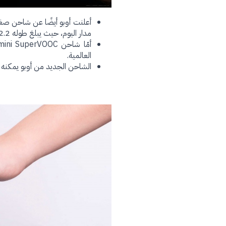
مدار اليوم، حيث يبلغ طوله 82.2 مللي متر فقط، ويزن قرابة 60 جرام.
العالمية.
الشاحن الجديد من أوبو يمكنه شحن الماك بوك برو 