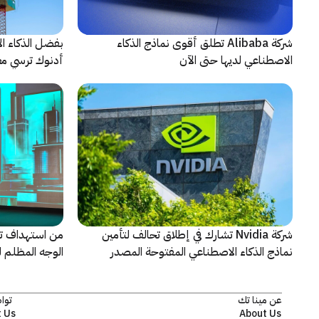
شركة Alibaba تطلق أقوى نماذج الذكاء
بفضل الذكاء ال
الاصطناعي لديها حتى الآن
أدنوك ترسي معيا
النقطية
شركة Nvidia تشارك في إطلاق تحالف لتأمين
من استهداف ت
نماذج الذكاء الاصطناعي المفتوحة المصدر
الوجه المظلم ل
كاسبرسكي
عن مينا تك
توا
 Us
About Us