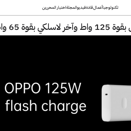
تكنولوجيا
أعمال
قادة
فيديو
المجلة
اختيار المحررين
ي بقوة 65 واط