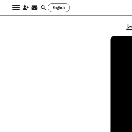
English
Search
for: