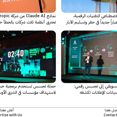
اصطناعي التقنيات الرقمية،
نماذج Claude AI م
راً جديداً في حفر وتسليم الآبار
تخترق أنظمة ثلاث شركات بالخطأ خ
اختبارات أمنية
سويقي إلى تجسس رقمي:
حملة تجسس تستخدم برمجية خبي
بيانات الإعلانات تكشفه
لاستهداف مؤسسات في الشرق الأو
وإفريقيا
صل معنا
أعلن معنا
rtise with Us
Contact