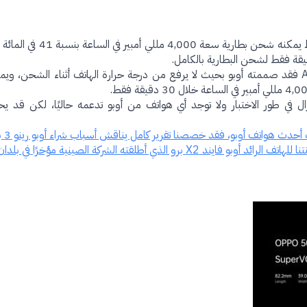
الشاحن السلكي بقوة 125 واط يمكنه شحن بطارية س
زال في طور الاختبار ولا توجد أي هواتف من أوبو تدعمه حاليًا، لكن قد 
أحدث هواتف أوبو، فقد خصصنا تقرير كامل يناقش أسباب شراء أوبو رينو 3 برو
تف الرائد أوبو فايند X2 برو الذي أطلقته الشركة الصينية مؤخرًا في بلدان الخليج