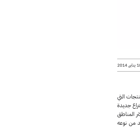
اير, 2014
ازون الان شحن المنتجات التي
راع جديدة
لومات باكثر المناطق
د من نوعه