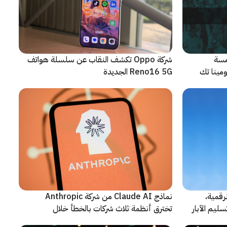
مسة
شركة Oppo تكشف النقاب عن سلسلة هواتف
م من مؤتمر LEAP 2026، ومينا تك
Reno16 5G الجديدة
رقمية،
نماذج Claude AI من شركة Anthropic
سليم الآبار
تخترق أنظمة ثلاث شركات بالخطأ خلال
اختبارات أمنية