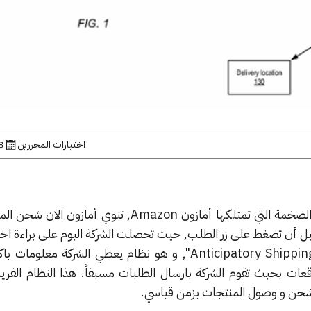
اختيارات المحررين
18 ين
بناءً على معلومات المستخدمين الضخمة التي تمتلكها أمازون Amazon, تنوي أم
بل أن تضغط على زر الطلب, حيث تحصلت الشركة اليوم على براءة اخت
مسماة "الشحن حسب التوقع Anticipatory Shipping", و هو نظام يعطي الشركة مع
ات بحيث تقوم الشركة بارسال الطلبات مسبقاً. هذا النظام الفري
لشحن و وصول المنتجات بزمن قياسي.