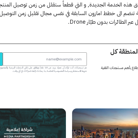
 هذه الخدمة الجديدة, و التي قطعاً ستقلل من زمن توصيل المنتج
ية تنضم الى خطط امازون السابقة في نفس مجال تقليل زمن التوصي
 الطائرات بدون طيّار Drone.
المنطقة كل
 اطلاع بأهم مستجدات التقنية
عبر تسجيلك، أنت تؤكد أن عمرك يزيد عن 18 عاماً وتوافق على تلقي النشرات البر
شروط الاستخدام وسياسة الخصوصية الخاصة بنا. يمكنك إلغاء اشتراكك في أي وقت.