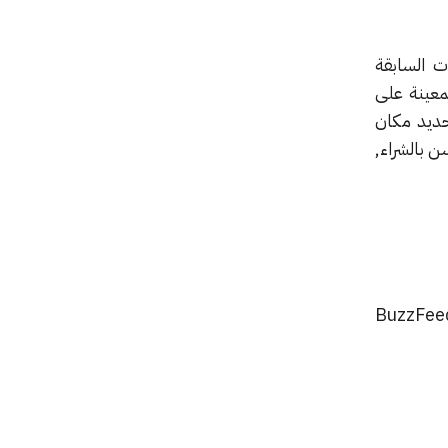
ت السابقة
معينة على
حديد مكان
 بالشراء,
كر ان النظام ليس جديداً تماماً على شركات الشحن و التوصيل, فقد سبق و استخدمته BuzzFeed