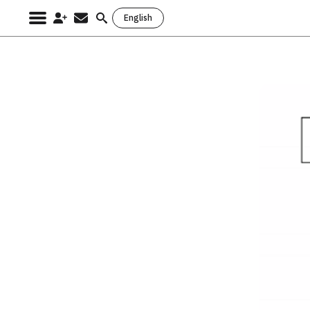
English
Search
for: