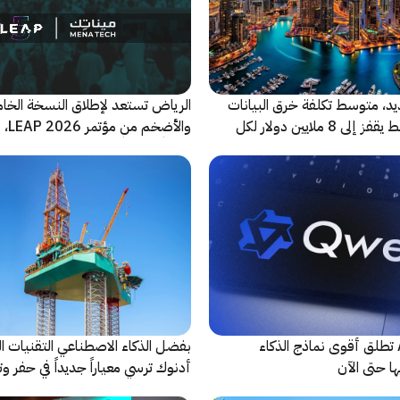
ديد، متوسط تكلفة خرق البيانات
الرياض تستعد لإطلاق النسخة الخا
في الشرق الأوسط يقفز إلى 8 ملايين دولار لكل
والأضخ
شريكاً إعلامياً للحدث
شركة Alibaba تطلق أقوى نماذج الذكاء
بفضل الذكاء الاصطناعي التقنيات ال
ا حتى الآن
أدنوك ترسي معياراً جديداً في حفر وت
النقطية