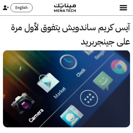
English
س كريم ساندويش يتفوق لأول مرة
ى جينجربريد