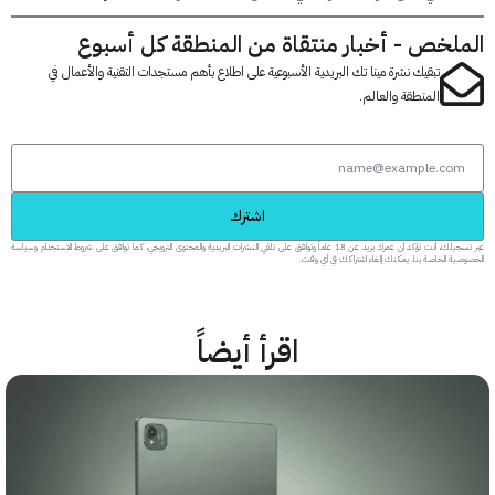
لخص - أخبار منتقاة من المنطقة كل أسبوع
تبقيك نشرة مينا تك البريدية الأسبوعية على اطلاع بأهم مستجدات التقنية والأعمال في
المنطقة والعالم.
اشترك
عبر تسجيلك، أنت تؤكد أن عمرك يزيد عن 18 عاماً وتوافق على تلقي النشرات البريدية والمحتوى الترويجي، كما توافق على شروط الاستخدام وسياسة
 الخاصة بنا. يمكنك إلغاء اشتراكك في أي وقت.
اقرأ أيضاً