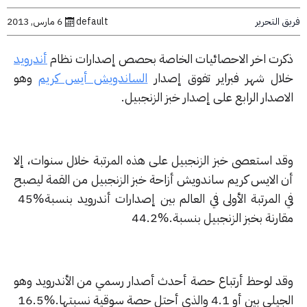
التحرير
default
6 مارس, 2013
رت اخر الاحصائيات الخاصة بحصص إصدارات نظام
أندرويد
ال شهر فبراير تفوق إصدار
الساندويش أيس كريم
وهو
صدار الرابع على إصدار خبز الزنجبيل
.
د استعصى خبز الزنجبيل على هذه المرتبة خلال سنوات، إلا
 الايس كريم ساندويش أزاحة خبز الزنجبيل من القمة ليصبح
المرتبة الأولى في العالم بين إصدارات أندرويد بنسبة
45%
رنة بخبز الزنجبيل بنسبة
44.2%.
د لوحظ أرتباع حصة أحدث أصدار رسمي من الأندرويد وهو
يلي بين أو
4.1
والذي أحتل حصة سوقية نسبتها
16.5%.