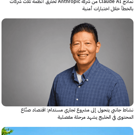
نماذج Claude AI من شركة Anthropic تخترق أنظمة ثلاث شركات
أ خلال اختبارات أمنية
جانبي يتحول إلى مشروع تجاري مستدام: اقتصاد صنّاع
وى في الخليج يشهد مرحلة مفصلية