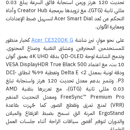
تحديث 120 هرتز وزمن استجابة فائق السرعة يبلغ 0.03
مللي ثانية (GTG)، مع تزويدها ببرمجية Creator Hub وأداة
التحكم عن بُعد Acer Smart Dial لتسهيل ضبط الإعدادات
ايرة الألوان.
ى نحو موازٍ، تبرز شاشة
Acer CE320QK G
كخيار متطور
مستخدمين المحترفين وعشاق التقنية وصناع المحتوى.
وتدمج الشاشة لوحة QD-OLED بدقة 4K UHD بعمق ألوان
10 بت، مع اعتماد VESA DisplayHDR True Black 500
ودقة لونية بمعدل Delta E <2 وتغطية 99% لنطاق DCI-
P3. وتتميز بدعم معدل تحديث 120 هرتز واستجابة تبلغ
0.03 مللي ثانية (GTG)، مع تعزيزها بتقنية AMD
FreeSync™ Premium Pro ومعدل التحديث المتغير
(VRR) لمنع تمزق وتقطع الصور. كما جُهزت بقاعدة
ErgoStand المرنة التي تسمح بضبط الارتفاع والميلان
لدوران لتوفير أقصى سياقات الراحة أثناء جلسات العمل
ويلة.