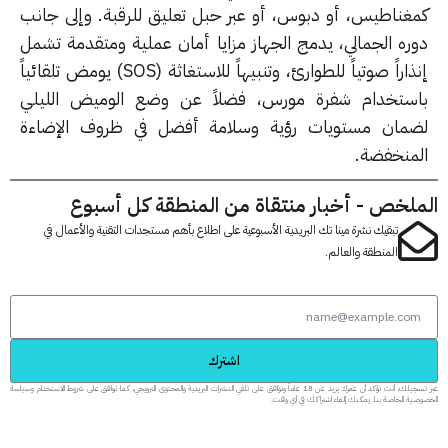
غناطيس، أو دبوس، أو عبر حبل تعليق للرقبة. وإلى جانب
ره الجمالي، يدمج الجهاز مزايا أمان عملية ومتقدمة تشمل
إنذاراً صوتياً للطوارئ، وتنبيهاً للاستغاثة (SOS) يومض تلقائياً
ستخدام شفرة مورس، فضلاً عن وضع الوميض الليلي
مان مستويات رؤية وسلامة أفضل في ظروف الإضاءة
منخفضة.
لخص - أخبار منتقاة من المنطقة كل أسبوع
تبقيك نشرة مينا تك البريدية الأسبوعية على اطلاع بأهم مستجدات التقنية والأعمال في
المنطقة والعالم.
اشترك
عبر تسجيلك، أنت تؤكد أن عمرك يزيد عن 18 عاماً وتوافق على تلقي النشرات البريدية والمحتوى الترويجي، كما توافق على شروط الاستخدام وسياسة
 الخاصة بنا. يمكنك إلغاء اشتراكك في أي وقت.