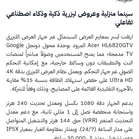
نما منزلية وعروض ليزرية ذكية وذكاء اصطناعي
اعلي
تقت آيسر بمعايير العرض السينمائي عبر جهاز العرض الليزري
Acer HL6820GTV المزود بوحدة محول دونجل Google
TV مدمجة؛ مما يمنح المستخدمين وصولاً مباشراً لمنصات
بث والتطبيقات دون وسائط خارجية، مع إمكانية التحكم
الصوتي عبر جهاز التحكم. ويعمل نظام العرض الليزري بدقة 4K
Ultra HD على خفض استهلاك الطاقة بنسبة 35% مقارنة
أجهزة التقليدية القائمة على المصابيح، وذلك وفقاً للشركة.
يدعم الجهاز دقة 1080 بكسل ومعدل تحديث 240 هرتز
واستجابة منخفضة تصل إلى 1 مللي ثانية، مع دعم معدل
التحديث المتغير (VRR) حتى 144 هرتز والتشغيل المتواصل
على مدار الساعة (24/7). ويمتاز بمقاومة الغبار بمعيار IP5X
 تشغيلي يمتد إلى 30,000 ساعة.