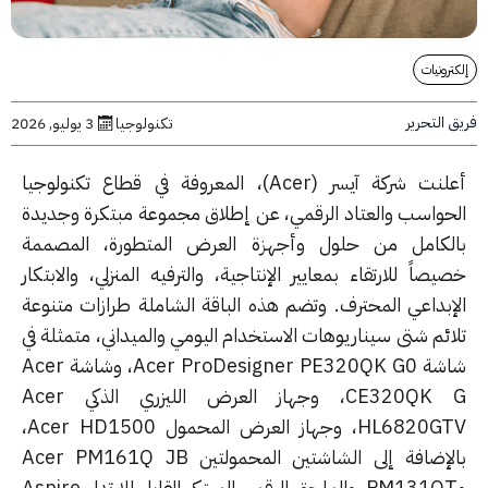
رونيات
التحرير
تكنولوجيا
3 يوليو, 2026
أعلنت شركة آيسر (Acer)، المعروفة في قطاع تكنولوجيا
حواسب والعتاد الرقمي، عن إطلاق مجموعة مبتكرة وجديدة
لكامل من حلول وأجهزة العرض المتطورة، المصممة
صاً للارتقاء بمعايير الإنتاجية، والترفيه المنزلي، والابتكار
إبداعي المحترف. وتضم هذه الباقة الشاملة طرازات متنوعة
ائم شتى سيناريوهات الاستخدام اليومي والميداني، متمثلة في
شاشة Acer ProDesigner PE320QK G0، وشاشة Acer
CE320QK G، وجهاز العرض الليزري الذكي Acer
HL6820GTV، وجهاز العرض المحمول Acer HD1500،
بالإضافة إلى الشاشتين المحمولتين Acer PM161Q JB
وPM131QT، والملحق الرقمي المبتكر القابل للارتداء Aspire