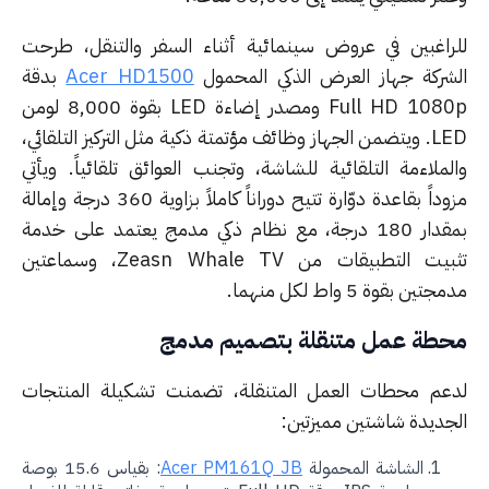
راغبين في عروض سينمائية أثناء السفر والتنقل، طرحت
شركة جهاز العرض الذكي المحمول
Acer HD1500
بدقة
Full HD 1080p ومصدر إضاءة LED بقوة 8,000 لومن
LED. ويتضمن الجهاز وظائف مؤتمتة ذكية مثل التركيز التلقائي،
لملاءمة التلقائية للشاشة، وتجنب العوائق تلقائياً. ويأتي
مزوداً بقاعدة دوّارة تتيح دوراناً كاملاً بزاوية 360 درجة وإمالة
بمقدار 180 درجة، مع نظام ذكي مدمج يعتمد على خدمة
تثبيت التطبيقات من Zeasn Whale TV، وسماعتين
ين بقوة 5 واط لكل منهما.
طة عمل متنقلة بتصميم مدمج
عم محطات العمل المتنقلة، تضمنت تشكيلة المنتجات
جديدة شاشتين مميزتين:
الشاشة المحمولة
Acer PM161Q JB
: بقياس 15.6 بوصة