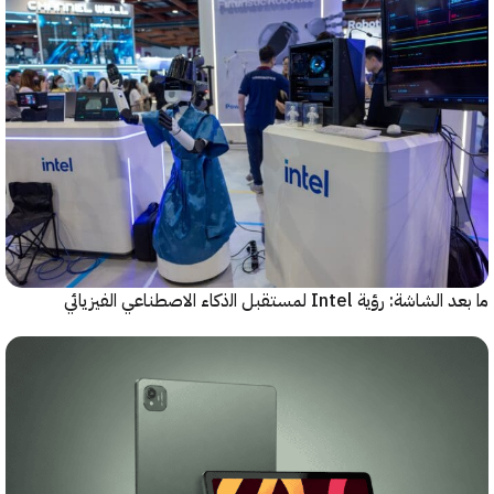
رؤية Intel لمستقبل اﻟذﻛﺎء الاصطناعي الفيزيائي