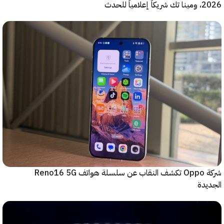
ياً للحدث
شركة Oppo تكشف النقاب عن سلسلة هواتف Reno16 5G
دة