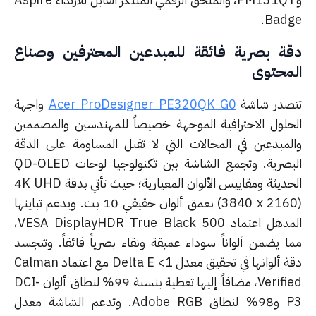
Badg
ة بصرية فائقة للمبدعين المحترفين وصناع
محتوى
صدر شاشة
Acer ProDesigner PE320QK G0
واجهة
حلول الاحترافية الموجهة خصيصاً للمهندسين والمصممين
لمبدعين في المجالات التي لا تقبل المساومة على الدقة
البصرية. وتجمع الشاشة بين تكنولوجيا لوحات QD-OLED
الحديثة ومقاييس الألوان المعيارية؛ حيث تأتي بدقة 4K UHD
(3840 x 2160) بعمق ألوان حقيقي 10 بت. ويدعم تباينها
المذهل اعتماد VESA DisplayHDR True Black 500،
ا يضمن ألواناً سوداء عميقة ونقاء بصرياً فائقاً. وتتجسد
دقة ألوانها في تحقيق معدل Delta E <1 مع اعتماد Calman
Verified، مضافاً إليها تغطية بنسبة 99% لنطاق ألوان DCI-
P3 و98% لنطاق Adobe RGB. وتدعم الشاشة معدل