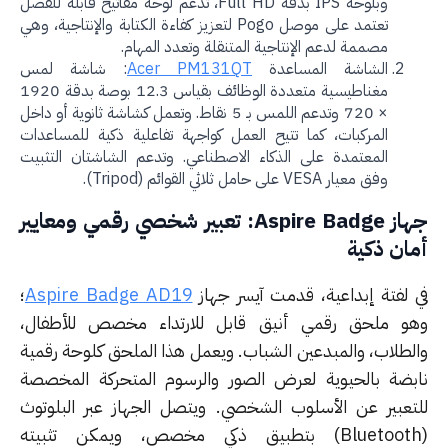
وبلوحة IPS بدقة Full HD، تدعم لوحة مفاتيح قابلة للفصل
تعتمد على موصل Pogo لتعزيز كفاءة الكتابة والإنتاجية، وهي
مصممة لدعم الإنتاجية المتنقلة وتعدد المهام.
الشاشة المساعدة
Acer PM131QT
: شاشة لمس
مغناطيسية متعددة الوظائف بقياس 12.3 بوصة بدقة 1920
× 720 وتدعم اللمس بـ 5 نقاط. وتعمل كشاشة ثانوية أو داخل
المركبات، كما تتيح العمل كواجهة تفاعلية ذكية للمساعدات
المعتمدة على الذكاء الاصطناعي. وتدعم الشاشتان التثبيت
وفق معيار VESA على حامل ثلاثي القوائم (Tripod).
جهاز Aspire Badge: تعبير شخصي رقمي ومعايير
ان ذكية
 لفتة إبداعية، قدمت آيسر جهاز
Aspire Badge AD19
؛
و ملحق رقمي أنيق قابل للارتداء مخصص للأطفال،
لطلاب، والمبدعين الشباب. ويعمل هذا الملحق كلوحة رقمية
بضة بالحيوية لعرض الصور والرسوم المتحركة المخصصة
تعبير عن الأسلوب الشخصي. ويتصل الجهاز عبر البلوتوث
(Bluetooth) بتطبيق ذكي مخصص، ويمكن تثبيته