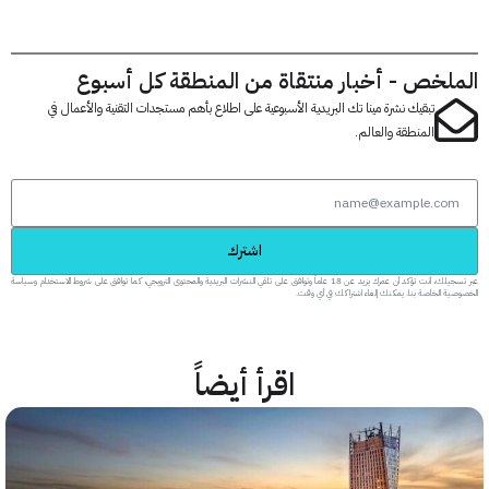
لخص - أخبار منتقاة من المنطقة كل أسبوع
تبقيك نشرة مينا تك البريدية الأسبوعية على اطلاع بأهم مستجدات التقنية والأعمال في
المنطقة والعالم.
اشترك
عبر تسجيلك، أنت تؤكد أن عمرك يزيد عن 18 عاماً وتوافق على تلقي النشرات البريدية والمحتوى الترويجي، كما توافق على شروط الاستخدام وسياسة
 الخاصة بنا. يمكنك إلغاء اشتراكك في أي وقت.
اقرأ أيضاً