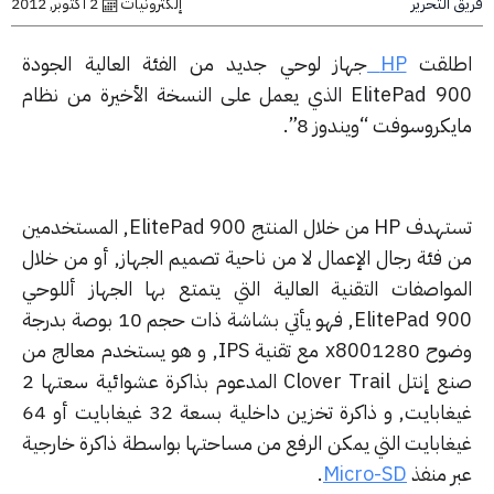
التحرير
إلكترونيات
2 أكتوبر, 2012
لقت
HP
جهاز لوحي جديد من الفئة العالية الجودة
ElitePad 9
الذي يعمل على النسخة الأخيرة من نظام
كروسوفت “ويندوز 8”.
تهدف
HP
من خلال المنتج
ElitePad 900
, المستخدمين
 فئة رجال الإعمال لا من ناحية تصميم الجهاز, أو من خلال
مواصفات التقنية العالية التي يتمتع بها الجهاز أللوحي
ElitePad 9
, فهو يأتي بشاشة ذات حجم 10 بوصة بدرجة
ح 1280
x800
مع تقنية
IPS
, و هو يستخدم معالج من
ع إنتل
Clover Trail
المدعوم بذاكرة عشوائية سعتها 2
غيغابايت, و ذاكرة تخزين داخلية بسعة 32 غيغابايت أو 64
غابايت التي يمكن الرفع من مساحتها بواسطة ذاكرة خارجية
ر منفذ
Micro-SD
.