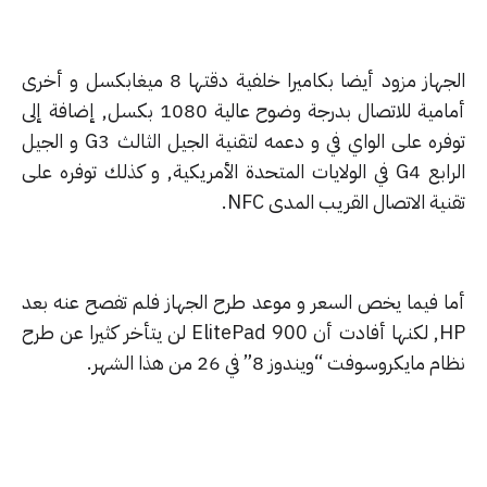
الجهاز مزود أيضا بكاميرا خلفية دقتها 8 ميغابكسل و أخرى
أمامية للاتصال بدرجة وضوح عالية 1080 بكسل, إضافة إلى
ره على الواي في و دعمه لتقنية الجيل الثالث 3
G
و الجيل
ابع 4
G
في الولايات المتحدة الأمريكية, و كذلك توفره على
نية الاتصال القريب المدى
NFC
.
ا فيما يخص السعر و موعد طرح الجهاز فلم تفصح عنه بعد
, لكنها أفادت أن
ElitePad 900
لن يتأخر كثيرا عن طرح
 مايكروسوفت “ويندوز 8” في 26 من هذا الشهر.