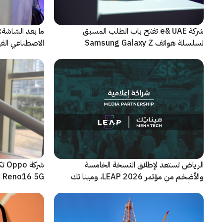
شركة e& UAE تفتح باب الطلب المسبق
الاصطناعي الفيز
لسلسلة هواتف Samsung Galaxy Z
الجديدة القابلة للطي
الرياض تستعد لإطلاق النسخة الخامسة
شرك
والأضخم من مؤتمر LEAP 2026، ومينا تك
Reno16 5G الجديدة
شريكاً إعلامياً للحدث