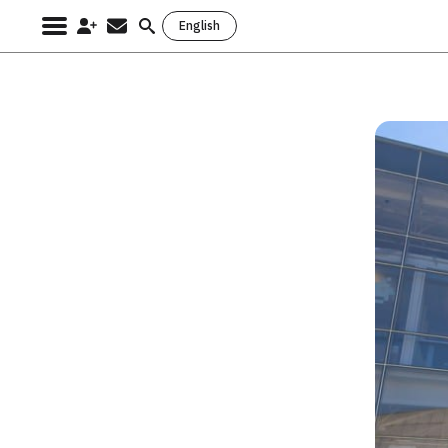
English
Search
for: