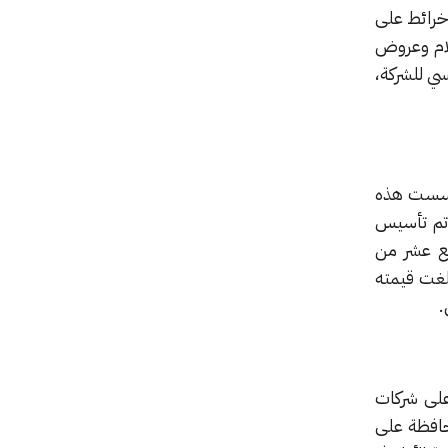
وخرائط على
فلام وعروض
سي للشركة،
 31 مارس عام 2009 إلى 20,164 موظفًا. تأسست هذه
 تم تأسيس
 التاسع عشر من
 بلغت قيمته
لى شركات
حافظة على