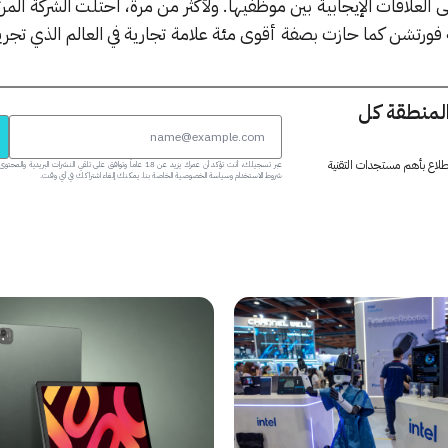
العلاقات الإيجابية بين موظفيها. ولأكثر من مرة، احتلت الشركة المرتبة
فورتشن كما حازت بصفة أقوى مئة علامة تجارية في العالم الذي تجر
المنطقة كل
 اطلاع بأهم مستجدات التقنية
عبر تسجيلك، أنت تؤكد أن عمرك يزيد عن 18 عاماً وتوافق على تلقي النشرات البر
شروط الاستخدام وسياسة الخصوصية الخاصة بنا. يمكنك إلغاء اشتراكك في أي وقت.