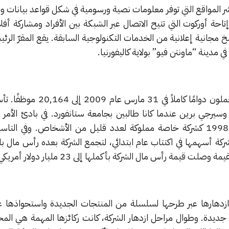
شر المواقع التي توفر معلومات نصية ورسومية في شكل قواعد بيانات 
تاحة أوركوت التي تتيح الاتصال عبر الشبكة بين الأفراد ومشاركة أ
خ مجانية إعلانية من الخدمات التكنولوجية السابقة. يقع المقرّ الرئي
دينة “ماونتن فيو” بولاية كاليفورنيا.
وقد وصل عدد موظفيها الذين يعملون دوامًا كاملاً في
وسيرجي برين عندما كانا طالبين بجامعة ستانفورد. في بادئ الأمر
الشركة في الرابع من سبتمبر عام 1998 كشركة خاصة مملوكة لعدد قليل من الأشخاص. وفي
2، طرحت الشركة أسهمها في اكتتاب عام ابتدائي، لتجمع الشركة بعده رأس مال
هارها عبر طرحها لسلسلة من المنتجات الجديدة واستحواذها ع
ديدة. وطوال مراحل ازدهار الشركة، كانت ركائزها المهمة هي الم