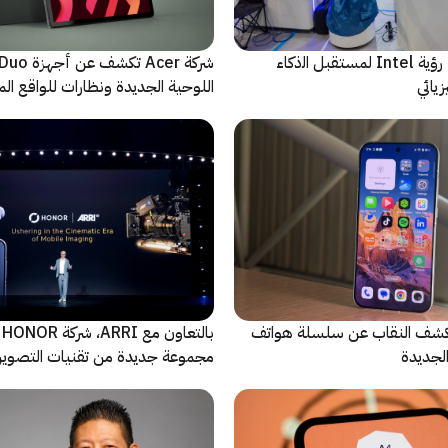
ﻣا بعد الشاشة: رؤية Intel لمستقبل اﻟذﻛﺎء
شركة Acer تك
يائي
اللوحية الجديدة ونظارات للواقع المع
الاصطناعي
ة Oppo تكشف النقاب عن سلسلة هواتف
با
مجموعة جديدة من تقنيات التصوير 