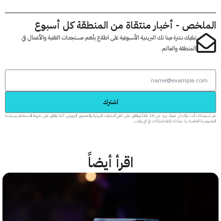
لخص - أخبار منتقاة من المنطقة كل أسبوع
تبقيك نشرة مينا تك البريدية الأسبوعية على اطلاع بأهم مستجدات التقنية والأعمال في
المنطقة والعالم.
اشترك
عبر تسجيلك، أنت تؤكد أن عمرك يزيد عن 18 عاماً وتوافق على تلقي النشرات البريدية والمحتوى الترويجي، كما توافق على شروط الاستخدام وسياسة
 الخاصة بنا. يمكنك إلغاء اشتراكك في أي وقت.
اقرأ أيضاً