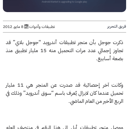
التحرير
تطبيقات وأدوات
8 مايو, 2012
رت جوجل بأن متجر تطبيقات أندرويد “جوجل بلاي” قد
تجاوز إجمالي عدد مرات التحميل منه 15 مليار تطبيق منذ
عة أسابيع.
وكانت آخر إحصائية قد صدرت عن المتجر هي 11 مليار
ميل عندما كان لايزال يُعرف باسم “سوق أندرويد” وذلك في
بع الأخير من العام الماضي.
صل متجر تطبيقات أبل إلى هذا الرقم في منتصف العام