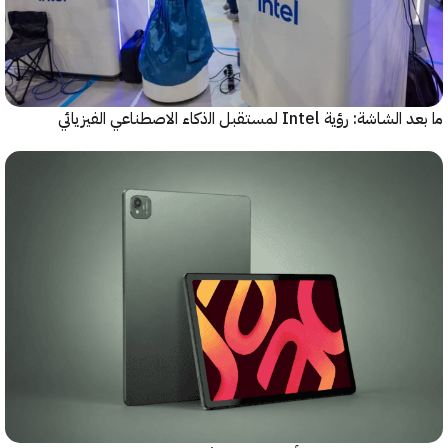
رؤية Intel لمستقبل اﻟذﻛﺎء الاصطناعي الفيزيائي