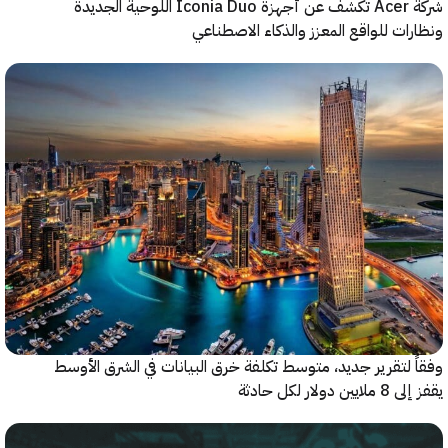
شركة Acer تكشف عن أجهزة Iconia Duo اللوحية الجديدة
ات للواقع المعزز والذكاء الاصطناعي
 لتقرير جديد، متوسط تكلفة خرق البيانات في الشرق الأوسط
ولار لكل حادثة