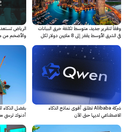
وفقاً لتقرير جديد، متوسط تكلفة خرق البيانات
الرياض تستعد 
في الشرق الأوسط يقفز إلى 8 ملايين دولار لكل
حادثة
شريكاً إعلامياً
شركة Alibaba تطلق أقوى نماذج الذكاء
بفضل الذكاء ال
الاصطناعي لديها حتى الآن
أدنوك ترسي معيا
النقطية