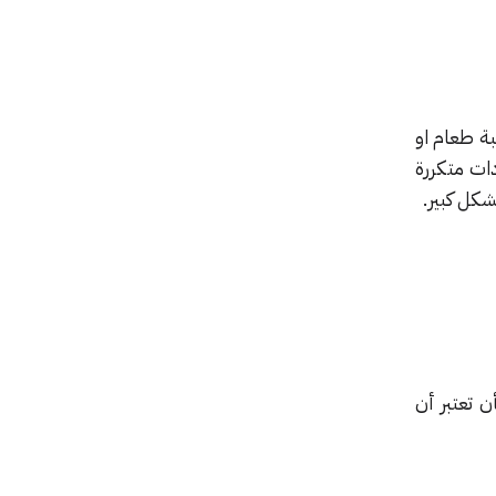
بة طعام او
دات متكررة
شكل كبير.
ن تعتبر أن