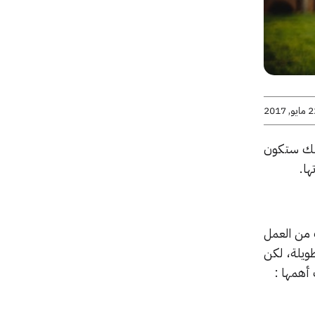
يو, 2017
أنك ستكون
ها.
 من العمل
ويلة، لكن
أهمها :