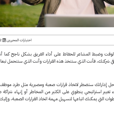
اختيارات المحررين
22 ما
 والوقت وضبط المشاعر للحفاظ على أداء الفريق بشكل ناجح كما 
 في شركتك، فأنت الذي ستتخذ هذه القرارات وأنت الذي ستتحمل تبعات
احل إداراتك ستضطر لاتخاذ قرارات صعبة ومصيرية مثل طرد موظف
 تغيير استراتيجي ينطوي على الكثير من المخاطر أو إنهاء شراكة ط
 التي يمكنك اتباعها لتسهيل مهمة اتخاذ القرارات الصعبة، وإليك 