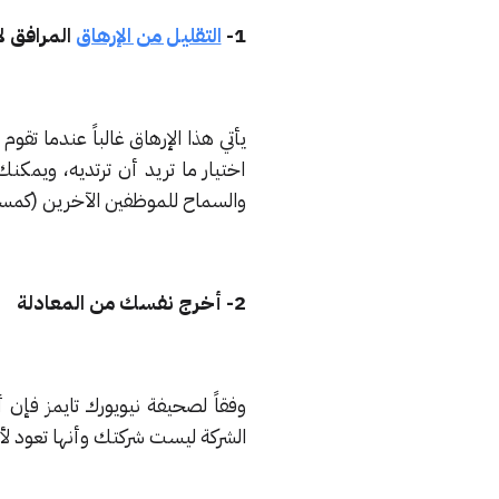
1-
التقليل من الإرهاق
المرافق لا
يأتي هذا الإرهاق غالباً عندما ت
اختيار ما تريد أن ترتديه، ويمكنك
والسماح للموظفين الآخرين (كمساعد
2- أخرج نفسك من المعادلة
وفقاً لصحيفة نيويورك تايمز فإن أ
الشركة ليست شركتك وأنها تعود ل