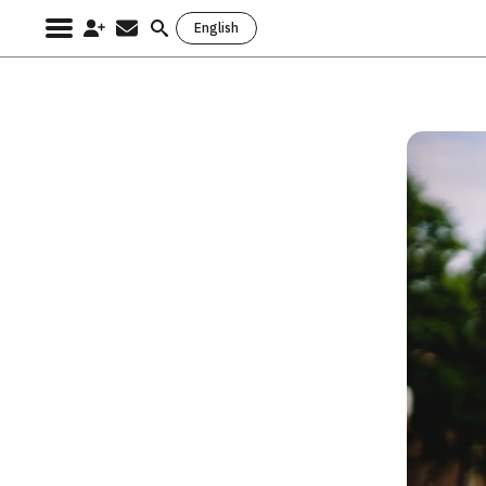
English
Search
for: