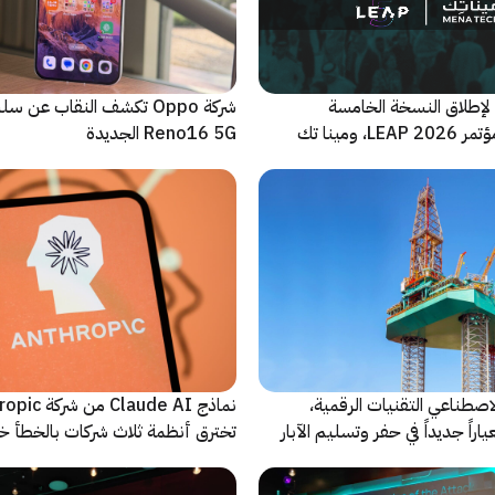
لإطلاق النسخة الخامسة
شركة Oppo تكشف النقاب عن
والأضخم من مؤتمر LEAP 2026، ومينا تك
Reno16 5G الجديدة
 للحدث
اصطناعي التقنيات الرقمية،
نماذج Claude AI م
راً جديداً في حفر وتسليم الآبار
تخترق أنظمة ثلاث شركات بالخطأ خ
اختبارات أمنية