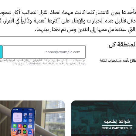
أخذها بعين الاعتبار كلما كانت مهمة اتخاذ القرار الصائب أكثر صعو
 تقليل هذه الخيارات والإبقاء على أكثرها أهمية وتأثيراً في القرار،
لتي ستتعامل معها إلى اثنتين ومن ثم تختار بينهما.
المنطقة كل
 اطلاع بأهم مستجدات التقنية
عبر تسجيلك، أنت تؤكد أن عمرك يزيد عن 18 عاماً وتوافق على تلقي النشرات البر
شروط الاستخدام وسياسة الخصوصية الخاصة بنا. يمكنك إلغاء اشتراكك في أي وقت.