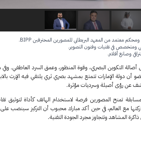
كم معتمد من المعهد البريطاني للمصورين المحترفين BIPP.
مي ومتخصص في تقنيات وفنون التصوير.
افي وصانع أفلام.
لى أصالة التكوين البصري، وقوة المنظور، وعمق السرد العاطفي. وفي 
 دولة الإمارات تتمتع بمشهد بصري ثري يلتقي فيه الإرث بالابتكا
كشف عن رؤى أصيلة وسرديات مؤثرة.
ابقة تمنح المصورين فرصة لاستخدام الهاتف كأداة لتوثيق تفاص
كتها مع العالم، في حين أكد مبارك محبوب أن التركيز سينصب على 
اكرة المشاهد وتتجاوز مجرد الجودة التقنية.