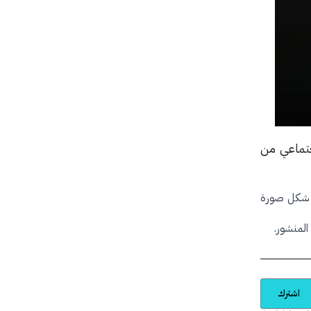
جتماعي من
 على حساباتهم الشخصية في منصة إنستغرام (Instagram) على شكل صورة
اشترك