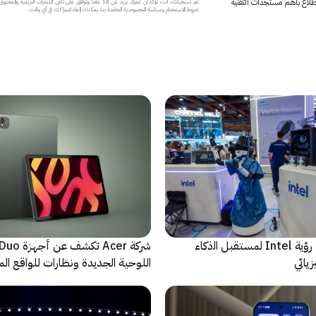
 اطلاع بأهم مستجدات التقنية
عبر تسجيلك، أنت تؤكد أن عمرك يزيد عن 18 عاماً وتوافق على تلقي النشرات البر
شروط الاستخدام وسياسة الخصوصية الخاصة بنا. يمكنك إلغاء اشتراكك في أي وقت.
ﻣا بعد الشاشة: رؤية Intel لمستقبل اﻟذﻛﺎء
شركة Acer تك
يائي
اللوحية الجديدة ونظارات للواقع المع
الاصطناعي