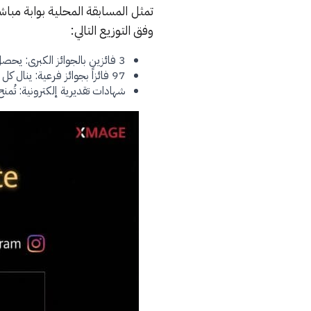
وفق التوزيع التالي:
3 فائزين بالجوائز الكبرى: يحصل كل منهم على مكافأة مالية بقيمة 10 آلاف دولار أمريكي.
97 فائزاً بجوائز فرعية: ينال كل منهم جائزة بقيمة 1,500 دولار أمريكي.
شهادات تقديرية إلكترونية: تُمنح