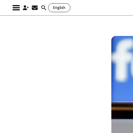
English
Search
for: