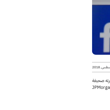
رته صحيفة
اضي في محادثات مع المصارف مثل JPMorgan Chase،