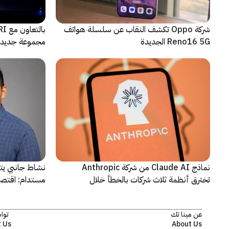
شركة Oppo تكشف النقاب عن سلسلة هواتف
Reno16 5G الجديدة
مجموعة جديدة 
نماذج Claude AI من شركة Anthropic
نشاط جانبي يت
تخترق أنظمة ثلاث شركات بالخطأ خلال
مستدام: اقتصا
اختبارات أمنية
يشهد مرحلة م
عن مينا تك
توا
 Us
About Us