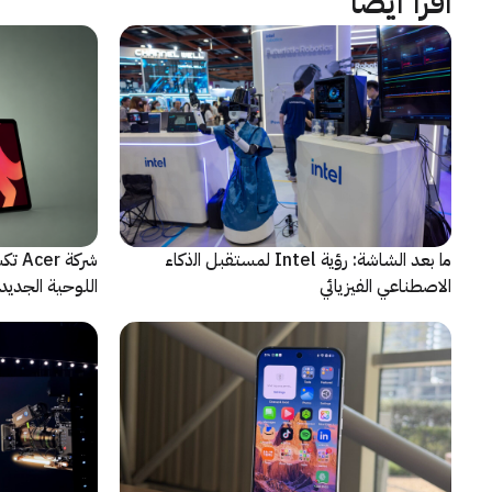
اقرأ أيضاً
ﻣا بعد الشاشة: رؤية Intel لمستقبل اﻟذﻛﺎء
الاصطناعي الفيزيائي
اللوحية الجديدة
الاصطناعي