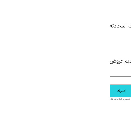
 المحادثة
يم عروض
اشترك
يدية والمحتوى الترويجي، كما توافق على