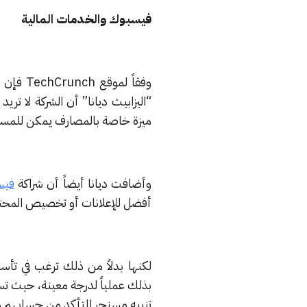
فيسبوك والخدمات المالية
وفقاً لموقع TechCrunch فإن تقرير وول ستريت لم يكن واضحاً تماماً، فقد صرحت المتحدثة باسم
“اليزابيث ديانا” أن الشركة لا تر
ميزة خاصة بالمصارف يمكن للمستخ
وأضافت ديانا أيضاً أن شراكة
فيس
أفضل للإعلانات أو تخصيص المحت
لكنها بدلاً من ذلك ترغب في ت
بذلك عملياً لدرجة معينة، حيث 
تنبيه مسنجر للتأكد من حسابهم وا